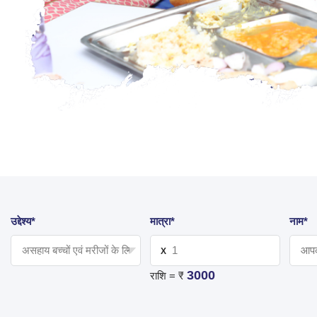
उद्देश्य*
मात्रा*
नाम*
X
3000
राशि = ₹