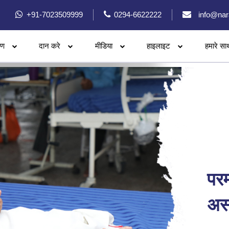
+91-7023509999
0294-6622222
info@nar
रण
दान करे
मीडिया
हाइलाइट
हमारे सा
पर
असह