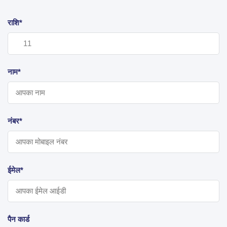
राशि*
नाम*
नंबर*
ईमेल*
पैन कार्ड