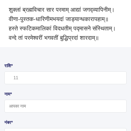
शुक्लां ब्रह्मविचार सार परमाम् आद्यां जगद्व्यापिनीम्।
वीणा-पुस्तक-धारिणीमभयदां जाड्यान्धकारापहाम्‌॥
हस्ते स्फटिकमालिकां विदधतीम् पद्मासने संस्थिताम्‌।
वन्दे तां परमेश्वरीं भगवतीं बुद्धिप्रदां शारदाम्‌॥
राशि*
नाम*
नंबर*