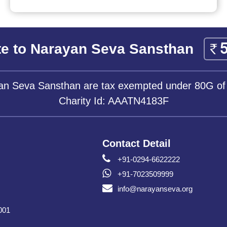
e to Narayan Seva Sansthan
yan Seva Sansthan are tax exempted under 80G of
Charity Id: AAATN4183F
Contact Detail
+91-0294-6622222
+91-7023509999
info@narayanseva.org
001