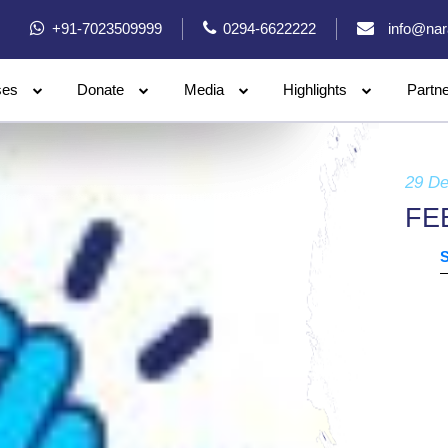
+91-7023509999
0294-6622222
info@nar
ses
Donate
Media
Highlights
Partn
29 D
FE