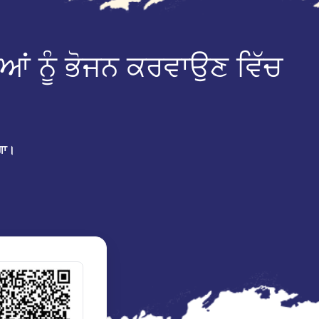
ਆਂ ਨੂੰ ਭੋਜਨ ਕਰਵਾਉਣ ਵਿੱਚ
ਗਾ।