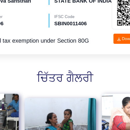
eva Sansthan
STATE BANK OF INDIA
er
IFSC Code
96
SBIN0011406
Dow
l tax exemption under
Section 80G
ਚਿੱਤਰ ਗੈਲਰੀ