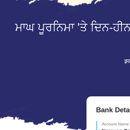
ਮਾਘ ਪੂਰਨਿਮਾ 'ਤੇ ਦਿਨ-ਹੀ
ਤੁ
Bank Deta
Account Name