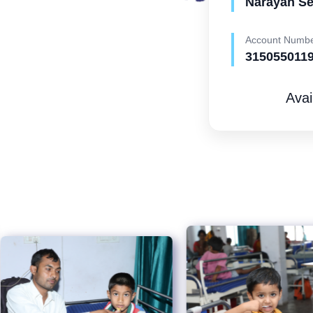
Narayan S
Account Numb
315055011
Avai