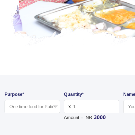
Purpose*
Quantity*
Name
X
3000
Amount = INR