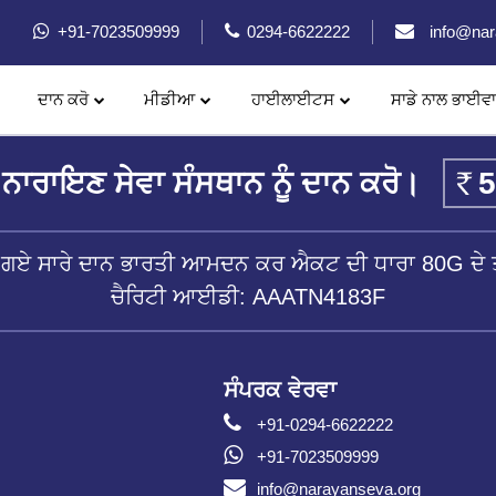
+91-7023509999
0294-6622222
info@nar
ਦਾਨ ਕਰੋ
ਮੀਡੀਆ
ਹਾਈਲਾਈਟਸ
ਸਾਡੇ ਨਾਲ ਭਾਈਵਾ
ਨਰਾਇਣ ਆਰਟੀਫਿਸ਼ਅਲ ਲਿੰਬ (ਨਕਲੀ ਅੰਗ)
ਨਾਰਾਇਣ ਸੇਵਾ ਸੰਸਥਾਨ ਨੂੰ ਦਾਨ ਕਰੋ।
ੱਤੇ ਗਏ ਸਾਰੇ ਦਾਨ ਭਾਰਤੀ ਆਮਦਨ ਕਰ ਐਕਟ ਦੀ ਧਾਰਾ 80G ਦੇ ਤ
ਚੈਰਿਟੀ ਆਈਡੀ: AAATN4183F
ਸੰਪਰਕ ਵੇਰਵਾ
+91-0294-6622222
+91-7023509999
info@narayanseva.org