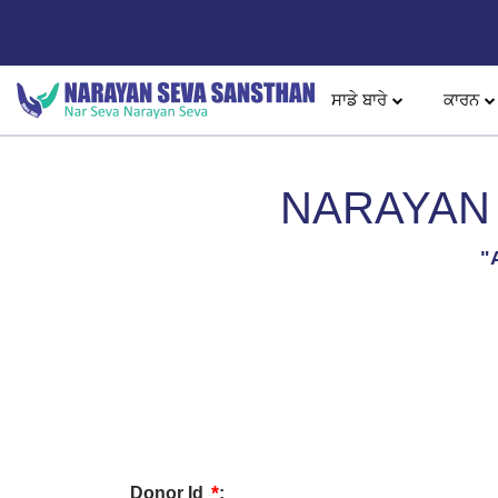
ਸਾਡੇ ਬਾਰੇ
ਕਾਰਨ
NARAYAN 
"
*
Donor Id
: