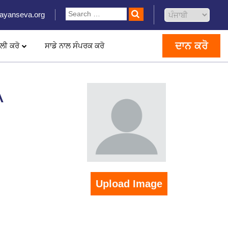
ayanseva.org
ਦਾਨ ਕਰੋ
ਲੀ ਕਰੋ
ਸਾਡੇ ਨਾਲ ਸੰਪਰਕ ਕਰੋ
A
Upload Image