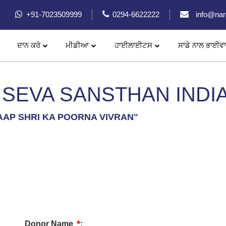
+91-7023509999
0294-6622222
info@nar
ਦਾਨ ਕਰੋ
ਮੀਡੀਆ
ਹਾਈਲਾਈਟਸ
ਸਾਡੇ ਨਾਲ ਭਾਈਵਾ
ਨਰਾਇਣ ਆਰਟੀਫਿਸ਼ਅਲ ਲਿੰਬ (ਨਕਲੀ ਅੰਗ)
SEVA SANSTHAN INDI
AAP SHRI KA POORNA VIVRAN"
*
Donor Name
: