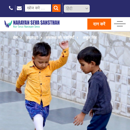
दान करें
होम
हाइलाइट
सफलता की कहानियाँ
अंशुल सिंह