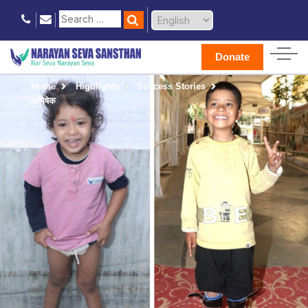
Donate
Home
Highlights
Success Stories
अभिषेक