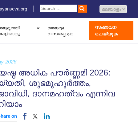
ayanseva.org
സംഭാവന
ങ്ങളുമായി
ഞങ്ങളെ
ചെയ്യുക
്കാളിയാകൂ
ബന്ധപ്പെടുക
 ഡൊണേഷൻ ബോക്സ് സജ്ജീകരിക്കുക
ോതെറാപ്പി കേന്ദ്രം തുറക്കുക
ാംഗ് വിവാഹിൽ രജിസ്റ്റർ ചെയ്യുക
ay 2026
യേഷ്ഠ അധിക പൗർണ്ണമി 2026:
യ്യതി, ശുഭമുഹൂർത്തം,
ജാവിധി, ദാനമഹത്വം എന്നിവ
ിയാം
Share on