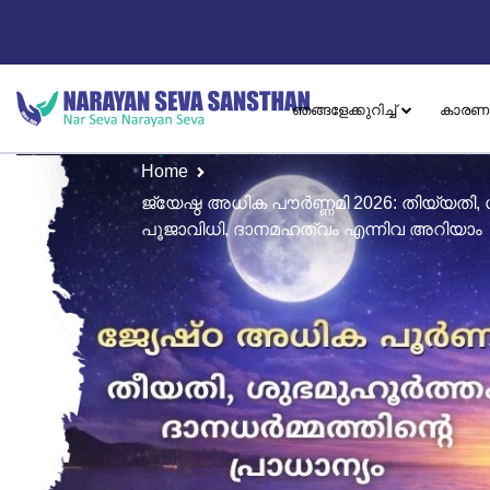
ഞങ്ങളേക്കുറിച്ച്
കാരണ
Home
ജ്യേഷ്ഠ അധിക പൗർണ്ണമി 2026: തിയ്യതി,
പൂജാവിധി, ദാനമഹത്വം എന്നിവ അറിയാം