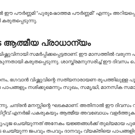
ഈ പൗർണ്ണമി “പുരുഷോത്തമ പൗർണ്ണമി” എന്നും അറിയപ്പെ
കരുതപ്പെടുന്നു.
 ആത്മീയ പ്രാധാന്യം
്ണുവിനായി സമർപ്പിക്കപ്പെട്ടതാണ്. ഈ മാസത്തിൽ വരുന്
്നതായി കരുതപ്പെടുന്നു. ശാസ്ത്രമനുസരിച്ച് ഈ ദിവസം 
 ഭഗവാൻ വിഷ്ണുവിന്റെ സത്യനാരായണ രൂപത്തിലുള്ള പൂജ, 
ാപങ്ങളും നശിക്കുമെന്നും സുഖം, സമൃദ്ധി, മാനസിക സമാധ
ക്കുന്നു, ചന്ദ്രൻ മനസ്സിന്റെ ഘടകമാണ്. അതിനാൽ ഈ ദിവസം വ്
സിറ്റീവ് എനർജി പകരുകയും ആത്മീയ അവബോധം വളർത്തുകയ
ുപൂജ ചെയ്യുന്നത് അനേകം യജ്ഞങ്ങൾക്ക് തുല്യമായ പുണ
ചെയ്യുന്ന ജപവും തപവും ദാനവും വ്യക്തിയെ പാപങ്ങളിൽ ന