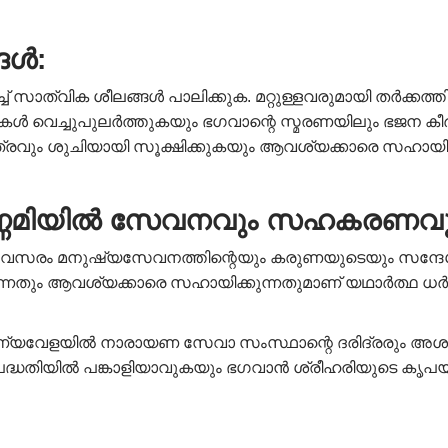
്ങൾ:
്ച് സാത്വിക ശീലങ്ങൾ പാലിക്കുക. മറ്റുള്ളവരുമായി തർക
ിന്തകൾ വെച്ചുപുലർത്തുകയും ഭഗവാന്റെ സ്മരണയിലും ഭജന 
ഷേത്രവും ശുചിയായി സൂക്ഷിക്കുകയും ആവശ്യക്കാരെ സഹായ
ണ്ണമിയിൽ സേവനവും സഹകരണവു
സരം മനുഷ്യസേവനത്തിന്റെയും കരുണയുടെയും സന്ദേശം 
തും ആവശ്യക്കാരെ സഹായിക്കുന്നതുമാണ് യഥാർത്ഥ ധർമ്മ
ുണ്യവേളയിൽ നാരായണ സേവാ സംസ്ഥാന്റെ ദരിദ്രരും അ
്ധതിയിൽ പങ്കാളിയാവുകയും ഭഗവാൻ ശ്രീഹരിയുടെ കൃപ