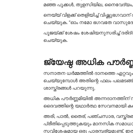
മഞ്ഞ പൂക്കൾ, തുളസിയില, നൈവേദ്യം, 
നെയ്യ് വിളക്ക് തെളിയിച്ച് വിഷ്ണു
ചെയ്യുക. “ഓം നമോ ഭഗവതേ വാസുദേവായ
പൂജയ്ക്ക് ശേഷം ശേഷിയനുസരിച്ച് ദരിദ
ചെയ്യുക.
ജ്യേഷ്ഠ അധിക പൗർണ
സനാതന ധർമ്മത്തിൽ ദാനത്തെ ഏറ്റവും
ചെയ്യുമ്പോൾ അതിന്റെ ഫലം പലമടങ്ങ് 
ശാസ്ത്രങ്ങൾ പറയുന്നു.
അധിക പൗർണ്ണമിയിൽ അന്നദാനത്തിന് സവ
ദൈവത്തിന്റെ യഥാർത്ഥ സേവനമായി കണക്
അരി, പാൽ, തൈര്, പഞ്ചസാര, വസ്ത്രങ്
പ്രീതിപ്പെടുത്തുകയും മാനസിക സമാധ
സവിശേഷമായ ഒരു പാരമ്പര്യമുണ്ട്, ഇത