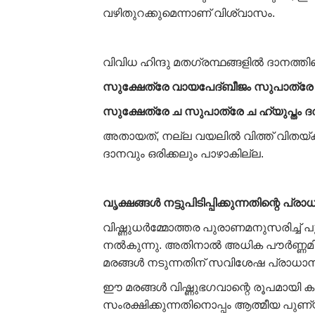
വഴിതുറക്കുമെന്നാണ് വിശ്വാസം.
വിവിധ ഹിന്ദു മതഗ്രന്ഥങ്ങളിൽ ദാനത്തിന്റെ
സുക്ഷേത്രേ വായപേദ്ബീജം സുപാത്രേ ന
സുക്ഷേത്രേ ച സുപാത്രേ ച ഹ്യുപ്തം ദ
അതായത്, നല്ല വയലിൽ വിത്ത് വിതയ്ക
ദാനവും ഒരിക്കലും പാഴാകില്ല.
വൃക്ഷങ്ങൾ നട്ടുപിടിപ്പിക്കുന്നതിന്റെ പ്ര
വിഷ്ണുധർമ്മോത്തര പുരാണമനുസരിച്ച്
നൽകുന്നു. അതിനാൽ അധിക പൗർണ്ണമിയ
മരങ്ങൾ നടുന്നതിന് സവിശേഷ പ്രാധാന്
ഈ മരങ്ങൾ വിഷ്ണുഭഗവാന്റെ രൂപമായി കണക്ക
സംരക്ഷിക്കുന്നതിനൊപ്പം ആത്മീയ പുണ