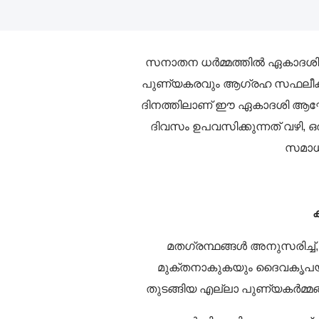
സനാതന ധർമ്മത്തിൽ ഏകാദശി ത
പുണ്യകരവും ആഗ്രഹ സഫലീകരണത്
ദിനത്തിലാണ് ഈ ഏകാദശി ആഘോഷിക
ദിവസം ഉപവസിക്കുന്നത് വഴി, ഒ
സമാധാ
മതഗ്രന്ഥങ്ങൾ അനുസരിച്ച്,
മുക്തനാകുകയും ദൈവകൃപയ്ക്
തുടങ്ങിയ എല്ലാ പുണ്യകർമ്മങ്ങ