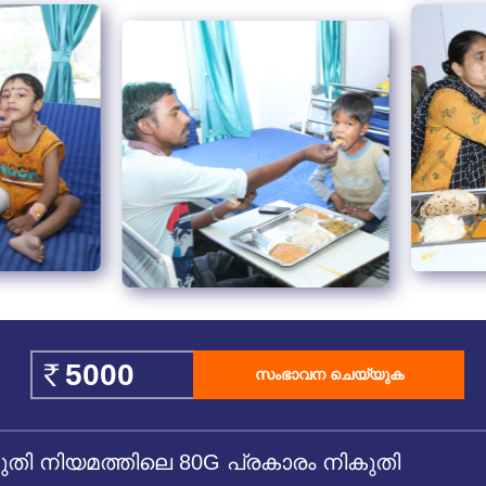
സംഭാവന ചെയ്യുക
 നിയമത്തിലെ 80G പ്രകാരം നികുതി