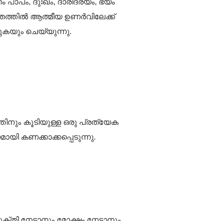
ാപം, ദുഃഖം, ദാരിദ്ര്യം, ഭയം
ിതത്തിൽ ആത്മീയ ഉണർവിലേക്ക്
കയും ചെയ്യുന്നു.
ിനും കൂടിയുള്ള ഒരു പ്രത്യേക
യി കണക്കാക്കപ്പെടുന്നു.
മുക്തി നേടാനും മോക്ഷം നേടാനും