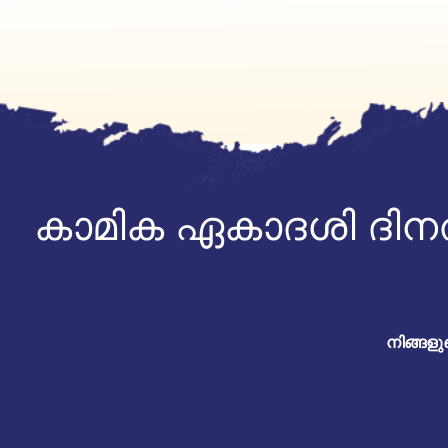
കാമിക ഏകാദശി ദിന
നിങ്ങള