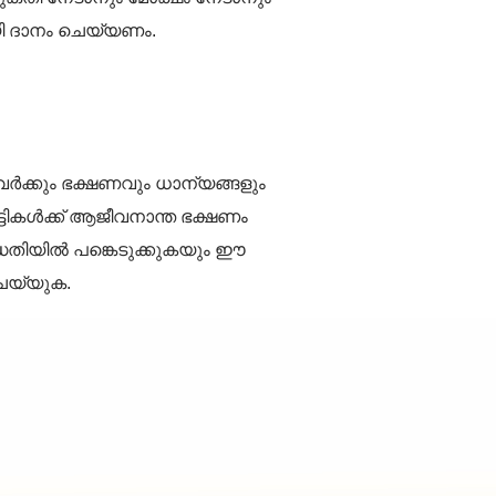
യി ദാനം ചെയ്യണം.
വർക്കും ഭക്ഷണവും ധാന്യങ്ങളും
ടികൾക്ക് ആജീവനാന്ത ഭക്ഷണം
തിയിൽ പങ്കെടുക്കുകയും ഈ
െയ്യുക.