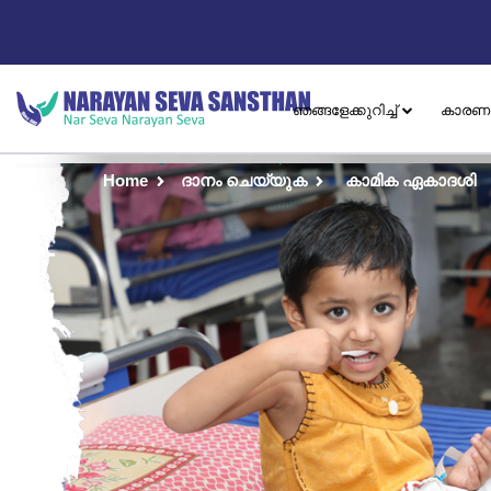
ഞങ്ങളേക്കുറിച്ച്
കാരണ
Home
ദാനം ചെയ്യുക
കാമിക ഏകാദശി