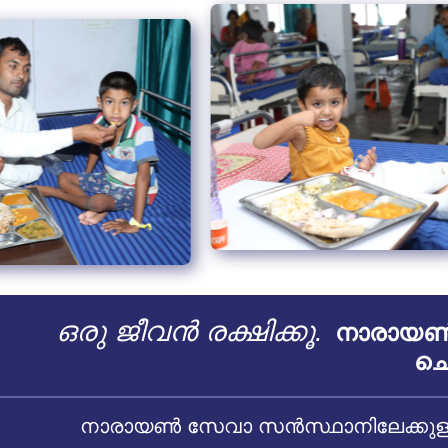
ഒരു ജീവൻ രക്ഷിക്കൂ.
നാരായൺ 
ചെ
നാരായൺ സേവാ സൻസ്ഥാനിലേക്കുള്ള