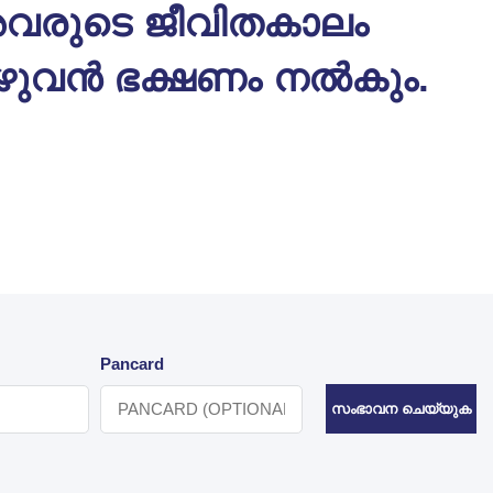
വരുടെ ജീവിതകാലം
ുഴുവൻ ഭക്ഷണം നൽകും.
Pancard
സംഭാവന ചെയ്യുക