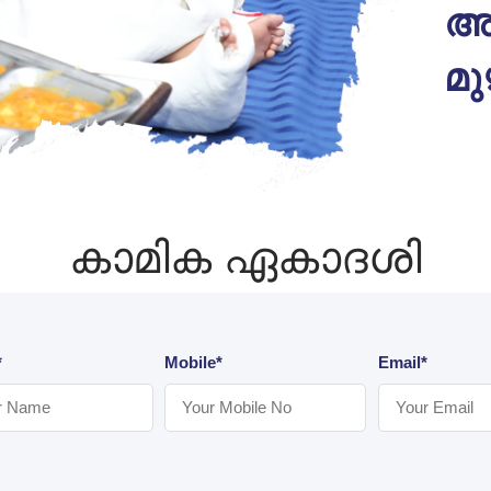
അ
മ
കാമിക ഏകാദശി
*
Mobile*
Email*