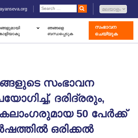
ayanseva.org
സംഭാവന
ങ്ങളുമായി
ഞങ്ങളെ
ചെയ്യുക
്കാളിയാകൂ
ബന്ധപ്പെടുക
 ഡൊണേഷൻ ബോക്സ് സജ്ജീകരിക്കുക
ോതെറാപ്പി കേന്ദ്രം തുറക്കുക
ാംഗ് വിവാഹിൽ രജിസ്റ്റർ ചെയ്യുക
ിങ്ങളുടെ സംഭാവന
യോഗിച്ച്, ദരിദ്രരും,
കലാംഗരുമായ 50 പേർക്ക്
ർഷത്തിൽ ഒരിക്കൽ