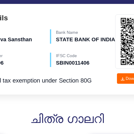
ils
Bank Name
eva Sansthan
STATE BANK OF INDIA
er
IFSC Code
96
SBIN0011406
Dow
l tax exemption under
Section 80G
ചിത്ര ഗാലറി