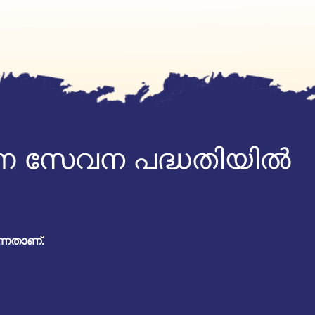
്ന സേവന പദ്ധതിയിൽ
്നതാണ്.