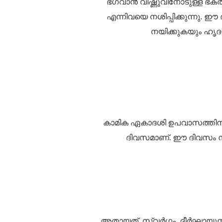
ഭഗവാൻ വിഷ്ണുവിനോടുള്ള ഭക്ത
എന്നിവയെ നശിപ്പിക്കുന്നു.
നയിക്കുകയും ഹൃദ
കാമിക ഏകാദശി ഉപവാസത്തിനും 
ദിവസമാണ്. ഈ ദിവസം നടത്
അതായത്, സ്വർഗ്ഗം, ദീർഘായുസ്സ