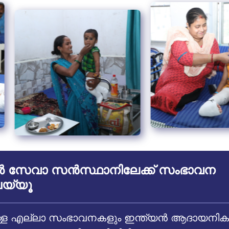
സേവാ സൻസ്ഥാനിലേക്ക് സംഭാവന
യ്യൂ
 എല്ലാ സംഭാവനകളും ഇന്ത്യൻ ആദായനികുതി