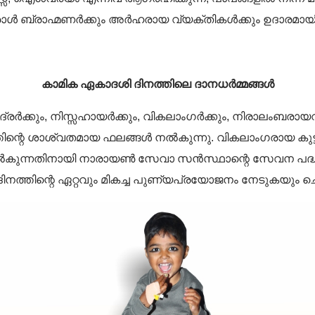
രാൾ ബ്രാഹ്മണർക്കും അർഹരായ വ്യക്തികൾക്കും ഉദാരമാ
കാമിക ഏകാദശി ദിനത്തിലെ ദാനധർമ്മങ്ങൾ
്രർക്കും, നിസ്സഹായർക്കും, വികലാംഗർക്കും, നിരാലംബരായ
തിന്റെ ശാശ്വതമായ ഫലങ്ങൾ നൽകുന്നു. വികലാംഗരായ കുട്
ൽകുന്നതിനായി നാരായൺ സേവാ സൻസ്ഥാന്റെ സേവന പദ്ധ
ിനത്തിന്റെ ഏറ്റവും മികച്ച പുണ്യപ്രയോജനം നേടുകയും ച