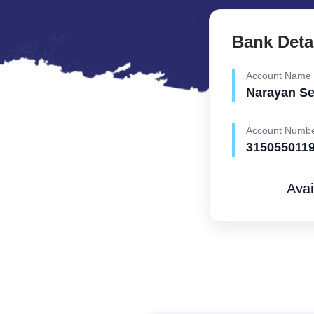
Bank Deta
Account Name
Narayan S
Account Numb
315055011
Avai