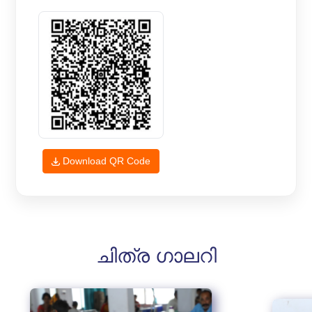
Download QR Code
ചിത്ര ഗാലറി