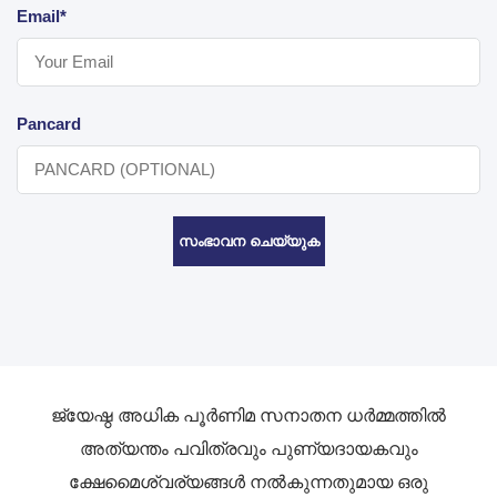
Email*
Pancard
സംഭാവന ചെയ്യുക
ജ്യേഷ്ഠ അധിക പൂർണിമ സനാതന ധർമ്മത്തിൽ
അത്യന്തം പവിത്രവും പുണ്യദായകവും
ക്ഷേമൈശ്വര്യങ്ങൾ നൽകുന്നതുമായ ഒരു