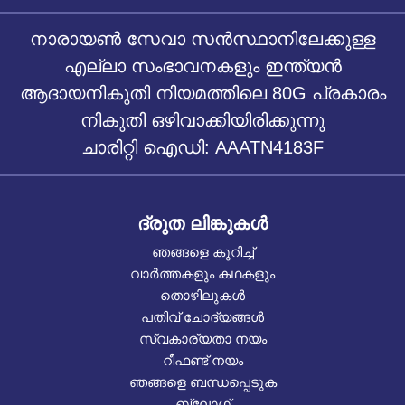
നാരായൺ സേവാ സൻസ്ഥാനിലേക്കുള്ള
എല്ലാ സംഭാവനകളും ഇന്ത്യൻ
ആദായനികുതി നിയമത്തിലെ 80G പ്രകാരം
നികുതി ഒഴിവാക്കിയിരിക്കുന്നു
ചാരിറ്റി ഐഡി: AAATN4183F
ദ്രുത ലിങ്കുകൾ
ഞങ്ങളെ കുറിച്ച്
വാർത്തകളും കഥകളും
തൊഴിലുകൾ
പതിവ് ചോദ്യങ്ങൾ
സ്വകാര്യതാ നയം
റീഫണ്ട് നയം
ഞങ്ങളെ ബന്ധപ്പെടുക
ബ്ലോഗ്