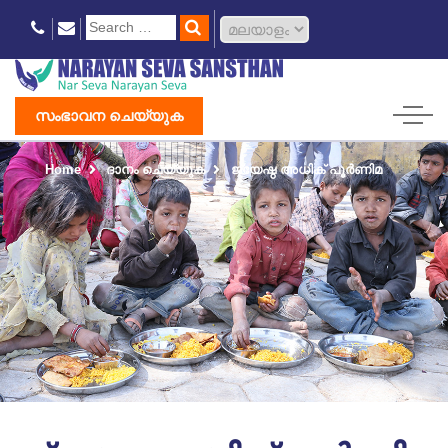
സംഭാവന ചെയ്യുക
Home
ദാനം ചെയ്യുക
ജ്യേഷ്ഠ അധിക് പൂർണിമ