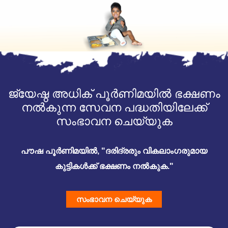
ജ്യേഷ്ഠ അധിക് പൂർണിമയിൽ ഭക്ഷണം
നൽകുന്ന സേവന പദ്ധതിയിലേക്ക്
സംഭാവന ചെയ്യുക
പൗഷ പൂർണിമയിൽ, "ദരിദ്രരും വികലാംഗരുമായ
കുട്ടികൾക്ക് ഭക്ഷണം നൽകുക."
സംഭാവന ചെയ്യുക