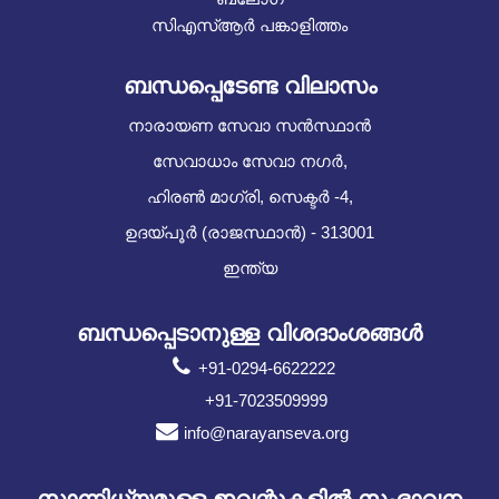
സിഎസ്ആർ പങ്കാളിത്തം
ബന്ധപ്പെടേണ്ട വിലാസം
നാരായണ സേവാ സൻസ്ഥാൻ
സേവാധാം സേവാ നഗർ,
ഹിരൺ മാഗ്രി, സെക്ടർ -4,
ഉദയ്പൂർ (രാജസ്ഥാൻ) - 313001
ഇന്ത്യ
ബന്ധപ്പെടാനുള്ള വിശദാംശങ്ങൾ
+91-0294-6622222
+91-7023509999
info@narayanseva.org
സാന്നിധ്യമുള്ള ഇവന്റുകളില്‍ സംഭാവന