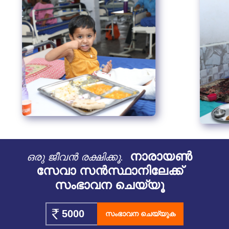
നാരായൺ
ഒരു ജീവൻ രക്ഷിക്കൂ.
സേവാ സൻസ്ഥാനിലേക്ക്
സംഭാവന ചെയ്യൂ
സംഭാവന ചെയ്യുക