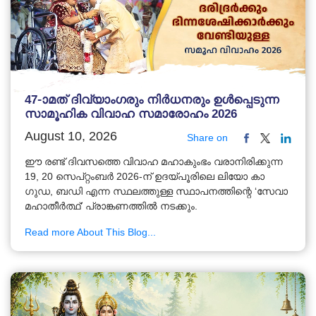
47-ാമത് ദിവ്യാംഗരും നിർധനരും ഉൾപ്പെടുന്ന
സാമൂഹിക വിവാഹ സമാരോഹം 2026
August 10, 2026
Share on
ഈ രണ്ട് ദിവസത്തെ വിവാഹ മഹാകുംഭം വരാനിരിക്കുന്ന
19, 20 സെപ്റ്റംബർ 2026-ന് ഉദയ്പൂരിലെ ലിയോ കാ
ഗുഡ, ബഡി എന്ന സ്ഥലത്തുള്ള സ്ഥാപനത്തിന്റെ ‘സേവാ
മഹാതീർത്ഥ്’ പ്രാങ്കണത്തിൽ നടക്കും.
Read more About This Blog...