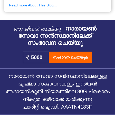
Read more About This Blog...
നാരായൺ
ഒരു ജീവൻ രക്ഷിക്കൂ.
സേവാ സൻസ്ഥാനിലേക്ക്
സംഭാവന ചെയ്യൂ
സംഭാവന ചെയ്യുക
നാരായൺ സേവാ സൻസ്ഥാനിലേക്കുള്ള
എല്ലാ സംഭാവനകളും ഇന്ത്യൻ
ആദായനികുതി നിയമത്തിലെ 80G പ്രകാരം
നികുതി ഒഴിവാക്കിയിരിക്കുന്നു
ചാരിറ്റി ഐഡി: AAATN4183F