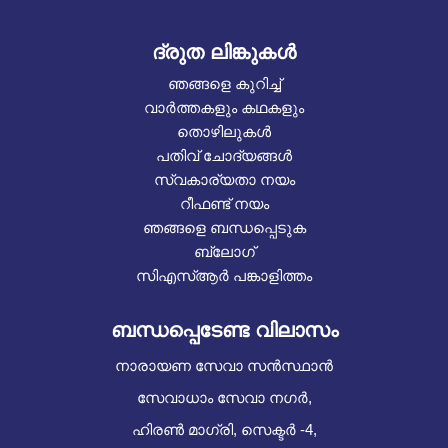
ദ്രുത ലിങ്കുകൾ
ഞങ്ങളെ കുറിച്ച്
വാർത്തകളും കഥകളും
തൊഴിലുകൾ
പതിവ് ചോദ്യങ്ങൾ
സ്വകാര്യതാ നയം
റീഫണ്ട് നയം
ഞങ്ങളെ ബന്ധപ്പെടുക
ബ്ലോഗ്
സിഎസ്ആർ പങ്കാളിത്തം
ബന്ധപ്പെടേണ്ട വിലാസം
നാരായണ സേവാ സൻസ്ഥാൻ
സേവാധാം സേവാ നഗർ,
ഹിരൺ മാഗ്രി, സെക്ടർ -4,