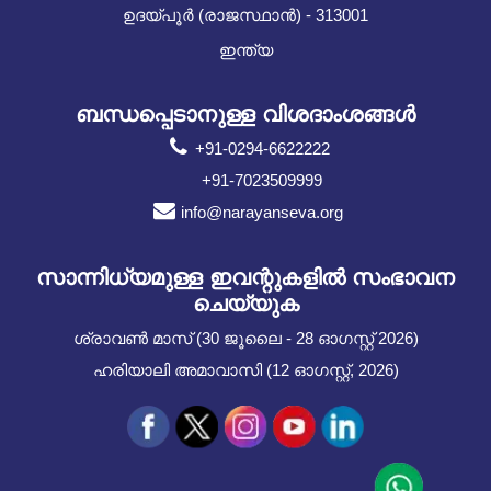
ഉദയ്പൂർ (രാജസ്ഥാൻ) - 313001
ഇന്ത്യ
ബന്ധപ്പെടാനുള്ള വിശദാംശങ്ങൾ
+91-0294-6622222
+91-7023509999
info@narayanseva.org
സാന്നിധ്യമുള്ള ഇവന്റുകളില്‍ സംഭാവന
ചെയ്യുക
ശ്രാവൺ മാസ് (30 ജൂലൈ - 28 ഓഗസ്റ്റ് 2026)
ഹരിയാലി അമാവാസി (12 ഓഗസ്റ്റ്, 2026)