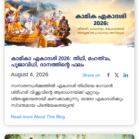
കാമികാ ഏകാദശി 2026: തിഥി, മഹത്വം,
പൂജാവിധി, ദാനത്തിന്റെ ഫലം
August 4, 2026
Share on
സനാതനധർമ്മത്തിൽ ഏകാദശി തിഥിയെ ഭഗവാൻ
ശ്രീഹരി വിഷ്ണുവിന്റെ ആരാധനയ്ക്ക് ഏറ്റവും
ശ്രേഷ്ഠമായതായി കണക്കാക്കുന്നു. ഓരോ ഏകാദശിക്കും
സ്വന്തമായ പ്രത്യേകതയുണ്ട്.
Read more About This Blog...