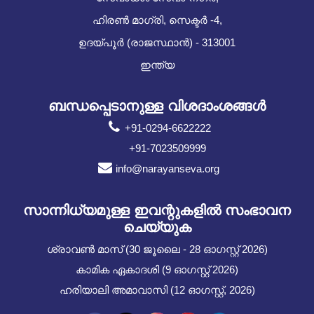
ഹിരൺ മാഗ്രി, സെക്ടർ -4,
ഉദയ്പൂർ (രാജസ്ഥാൻ) - 313001
ഇന്ത്യ
ബന്ധപ്പെടാനുള്ള വിശദാംശങ്ങൾ
+91-0294-6622222
+91-7023509999
info@narayanseva.org
സാന്നിധ്യമുള്ള ഇവന്റുകളില്‍ സംഭാവന
ചെയ്യുക
ശ്രാവൺ മാസ് (30 ജൂലൈ - 28 ഓഗസ്റ്റ് 2026)
കാമിക ഏകാദശി (9 ഓഗസ്റ്റ് 2026)
ഹരിയാലി അമാവാസി (12 ഓഗസ്റ്റ്, 2026)