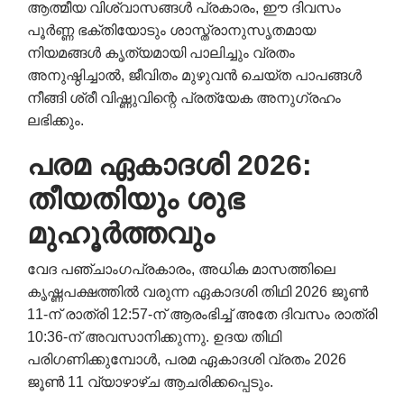
ആത്മീയ വിശ്വാസങ്ങൾ പ്രകാരം, ഈ ദിവസം
പൂർണ്ണ ഭക്തിയോടും ശാസ്ത്രാനുസൃതമായ
നിയമങ്ങൾ കൃത്യമായി പാലിച്ചും വ്രതം
അനുഷ്ഠിച്ചാൽ, ജീവിതം മുഴുവൻ ചെയ്ത പാപങ്ങൾ
നീങ്ങി ശ്രീ വിഷ്ണുവിന്റെ പ്രത്യേക അനുഗ്രഹം
ലഭിക്കും.
പരമ ഏകാദശി 2026:
തീയതിയും ശുഭ
മുഹൂർത്തവും
വേദ പഞ്ചാംഗപ്രകാരം, അധിക മാസത്തിലെ
കൃഷ്ണപക്ഷത്തിൽ വരുന്ന ഏകാദശി തിഥി 2026 ജൂൺ
11-ന് രാത്രി 12:57-ന് ആരംഭിച്ച് അതേ ദിവസം രാത്രി
10:36-ന് അവസാനിക്കുന്നു. ഉദയ തിഥി
പരിഗണിക്കുമ്പോൾ, പരമ ഏകാദശി വ്രതം 2026
ജൂൺ 11 വ്യാഴാഴ്ച ആചരിക്കപ്പെടും.