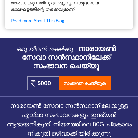
ആരാധിക്കുന്നതിനുള്ള ഏറ്റവും വിശുദ്ധമായ
കാലഘട്ടത്തിന്റെ തുടക്കവുമാണ്.
Read more About This Blog...
നാരായൺ
ഒരു ജീവൻ രക്ഷിക്കൂ.
സേവാ സൻസ്ഥാനിലേക്ക്
സംഭാവന ചെയ്യൂ
സംഭാവന ചെയ്യുക
നാരായൺ സേവാ സൻസ്ഥാനിലേക്കുള്ള
എല്ലാ സംഭാവനകളും ഇന്ത്യൻ
ആദായനികുതി നിയമത്തിലെ 80G പ്രകാരം
നികുതി ഒഴിവാക്കിയിരിക്കുന്നു