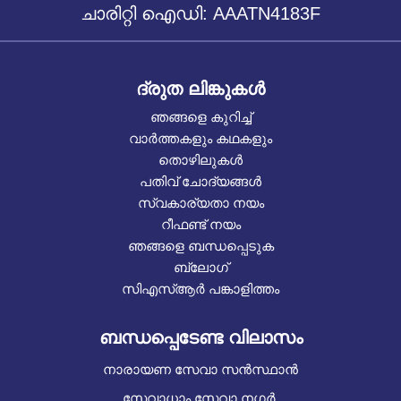
ചാരിറ്റി ഐഡി: AAATN4183F
ദ്രുത ലിങ്കുകൾ
ഞങ്ങളെ കുറിച്ച്
വാർത്തകളും കഥകളും
തൊഴിലുകൾ
പതിവ് ചോദ്യങ്ങൾ
സ്വകാര്യതാ നയം
റീഫണ്ട് നയം
ഞങ്ങളെ ബന്ധപ്പെടുക
ബ്ലോഗ്
സിഎസ്ആർ പങ്കാളിത്തം
ബന്ധപ്പെടേണ്ട വിലാസം
നാരായണ സേവാ സൻസ്ഥാൻ
സേവാധാം സേവാ നഗർ,