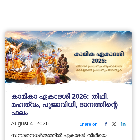
കാമികാ ഏകാദശി 2026: തിഥി,
മഹത്വം, പൂജാവിധി, ദാനത്തിന്റെ
ഫലം
August 4, 2026
Share on
സനാതനധർമ്മത്തിൽ ഏകാദശി തിഥിയെ