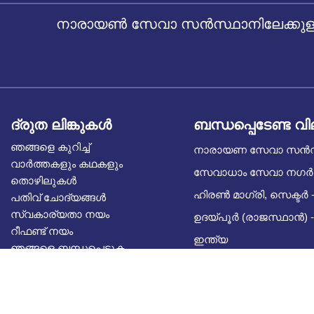
നാരായൺ സേവാ സൻസ്ഥാനിലേക്കുള്ള
ദ്രുത ലിങ്കുകൾ
ബന്ധപ്പെടേണ്ട വ
ഞങ്ങളെ കുറിച്ച്
നാരായണ സേവാ സൻ
വാർത്തകളും കഥകളും
സേവാധാം സേവാ നഗർ
തൊഴിലുകൾ
ഹിരൺ മാഗ്രി, സെക്ടർ -
പതിവ് ചോദ്യങ്ങൾ
സ്വകാര്യതാ നയം
ഉദയ്പൂർ (രാജസ്ഥാൻ) -
റീഫണ്ട് നയം
ഇന്ത്യ
ഞങ്ങളെ ബന്ധപ്പെടുക
ബ്ലോഗ്
സിഎസ്ആർ പങ്കാളിത്തം