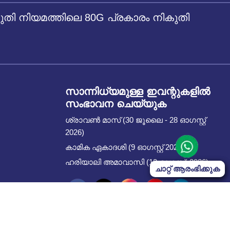
 നിയമത്തിലെ 80G പ്രകാരം നികുതി
സാന്നിധ്യമുള്ള ഇവന്റുകളില്‍
സംഭാവന ചെയ്യുക
ശ്രാവൺ മാസ് (30 ജൂലൈ - 28 ഓഗസ്റ്റ്
2026)
കാമിക ഏകാദശി (9 ഓഗസ്റ്റ് 2026)
ഹരിയാലി അമാവാസി (12 ഓഗസ്റ്റ്, 2026)
ചാറ്റ് ആരംഭിക്കുക
Start Chat