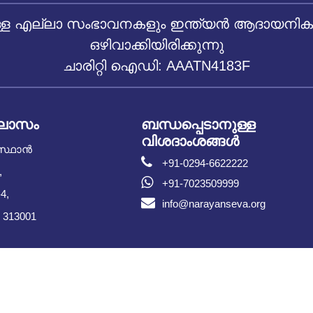
 എല്ലാ സംഭാവനകളും ഇന്ത്യൻ ആദായനികുതി
ഒഴിവാക്കിയിരിക്കുന്നു
ചാരിറ്റി ഐഡി: AAATN4183F
ിലാസം
ബന്ധപ്പെടാനുള്ള
വിശദാംശങ്ങൾ
സ്ഥാൻ
+91-0294-6622222
,
+91-7023509999
4,
info@narayanseva.org
 313001