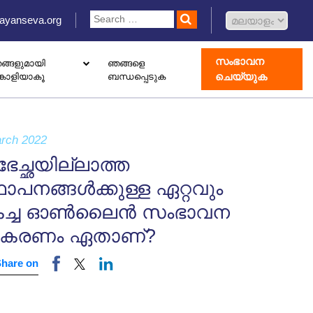
ayanseva.org
സംഭാവന
ങ്ങളുമായി
ഞങ്ങളെ
ചെയ്യുക
്കാളിയാകൂ
ബന്ധപ്പെടുക
 ഡൊണേഷൻ ബോക്സ് സജ്ജീകരിക്കുക
ോതെറാപ്പി കേന്ദ്രം തുറക്കുക
ാംഗ് വിവാഹിൽ രജിസ്റ്റർ ചെയ്യുക
rch 2022
ഭേച്ഛയില്ലാത്ത
ഥാപനങ്ങൾക്കുള്ള ഏറ്റവും
കച്ച ഓൺലൈൻ സംഭാവന
കരണം ഏതാണ്?
Share on