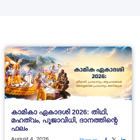
കാമികാ ഏകാദശി 2026: തിഥി,
മഹത്വം, പൂജാവിധി, ദാനത്തിന്റെ
ഫലം
August 4, 2026
Share on