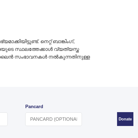
ിട്ടുണ്ട്. നെറ്റ് ബാങ്കിംഗ്,
ഒയുടെ സ്ഥലത്തേക്കാൾ വ്യത്യസ്ത
ം ഓൺലൈൻ സംഭാവനകൾ നൽകുന്നതിനുള്ള
Pancard
Donate