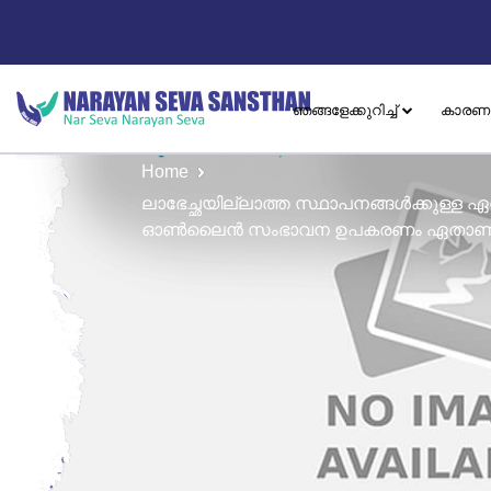
ഞങ്ങളേക്കുറിച്ച്
കാരണ
Home
ലാഭേച്ഛയില്ലാത്ത സ്ഥാപനങ്ങൾക്കുള്ള ഏറ്റ
ഓൺലൈൻ സംഭാവന ഉപകരണം ഏതാണ