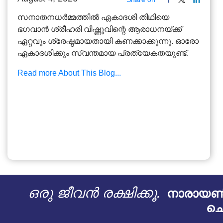
സനാതനധർമ്മത്തിൽ ഏകാദശി തിഥിയെ
ഭഗവാൻ ശ്രീഹരി വിഷ്ണുവിന്റെ ആരാധനയ്ക്ക്
ഏറ്റവും ശ്രേഷ്ഠമായതായി കണക്കാക്കുന്നു. ഓരോ
ഏകാദശിക്കും സ്വന്തമായ പ്രത്യേകതയുണ്ട്.
Read more About This Blog...
ഒരു ജീവൻ രക്ഷിക്കൂ.
നാരായൺ 
ചെ