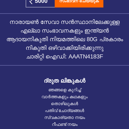
സംഭാവന ചെയ്യുക
നാരായൺ സേവാ സൻസ്ഥാനിലേക്കുള്ള
എല്ലാ സംഭാവനകളും ഇന്ത്യൻ
ആദായനികുതി നിയമത്തിലെ 80G പ്രകാരം
നികുതി ഒഴിവാക്കിയിരിക്കുന്നു
ചാരിറ്റി ഐഡി: AAATN4183F
ദ്രുത ലിങ്കുകൾ
ഞങ്ങളെ കുറിച്ച്
വാർത്തകളും കഥകളും
തൊഴിലുകൾ
പതിവ് ചോദ്യങ്ങൾ
സ്വകാര്യതാ നയം
റീഫണ്ട് നയം