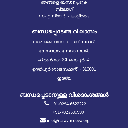
ഞങ്ങളെ ബന്ധപ്പെടുക
ബ്ലോഗ്
സിഎസ്ആർ പങ്കാളിത്തം
ബന്ധപ്പെടേണ്ട വിലാസം
നാരായണ സേവാ സൻസ്ഥാൻ
സേവാധാം സേവാ നഗർ,
ഹിരൺ മാഗ്രി, സെക്ടർ -4,
ഉദയ്പൂർ (രാജസ്ഥാൻ) - 313001
ഇന്ത്യ
ബന്ധപ്പെടാനുള്ള വിശദാംശങ്ങൾ
+91-0294-6622222
+91-7023509999
info@narayanseva.org