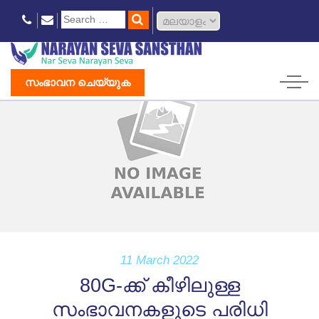
സംഭാവന ചെയ്യുക
11 March 2022
80G-ക്ക് കീഴിലുള്ള
സംഭാവനകളുടെ പരിധി