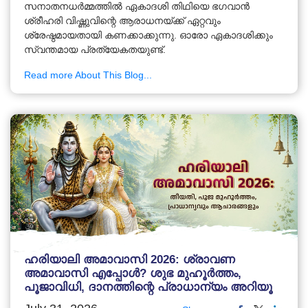
സനാതനധർമ്മത്തിൽ ഏകാദശി തിഥിയെ ഭഗവാൻ
ശ്രീഹരി വിഷ്ണുവിന്റെ ആരാധനയ്ക്ക് ഏറ്റവും
ശ്രേഷ്ഠമായതായി കണക്കാക്കുന്നു. ഓരോ ഏകാദശിക്കും
സ്വന്തമായ പ്രത്യേകതയുണ്ട്.
Read more About This Blog...
ഹരിയാലി അമാവാസി 2026: ശ്രാവണ
അമാവാസി എപ്പോൾ? ശുഭ മുഹൂർത്തം,
പൂജാവിധി, ദാനത്തിന്റെ പ്രാധാന്യം അറിയൂ