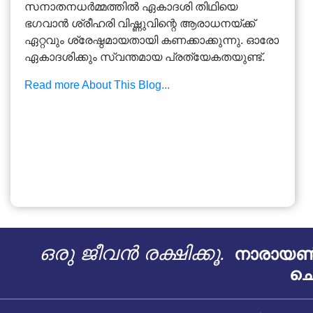
സനാതനധർമ്മത്തിൽ ഏകാദശി തിഥിയെ
ഭഗവാൻ ശ്രീഹരി വിഷ്ണുവിന്റെ ആരാധനയ്ക്ക്
ഏറ്റവും ശ്രേഷ്ഠമായതായി കണക്കാക്കുന്നു. ഓരോ
ഏകാദശിക്കും സ്വന്തമായ പ്രത്യേകതയുണ്ട്.
Read more About This Blog...
ഒരു ജീവൻ രക്ഷിക്കൂ.
നാരായൺ 
ചെ