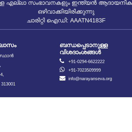
 എല്ലാ സംഭാവനകളും ഇന്ത്യൻ ആദായനികുതി
ഒഴിവാക്കിയിരിക്കുന്നു
ചാരിറ്റി ഐഡി: AAATN4183F
ിലാസം
ബന്ധപ്പെടാനുള്ള
വിശദാംശങ്ങൾ
സ്ഥാൻ
+91-0294-6622222
,
+91-7023509999
4,
info@narayanseva.org
 313001