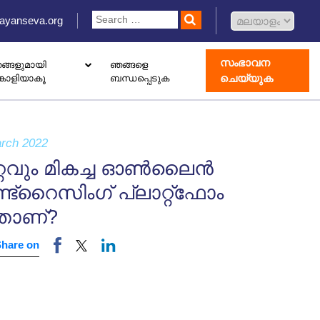
ayanseva.org
സംഭാവന
ങ്ങളുമായി
ഞങ്ങളെ
ചെയ്യുക
്കാളിയാകൂ
ബന്ധപ്പെടുക
 ഡൊണേഷൻ ബോക്സ് സജ്ജീകരിക്കുക
ോതെറാപ്പി കേന്ദ്രം തുറക്കുക
ാംഗ് വിവാഹിൽ രജിസ്റ്റർ ചെയ്യുക
rch 2022
്റവും മികച്ച ഓൺലൈൻ
ട്‌റൈസിംഗ് പ്ലാറ്റ്‌ഫോം
ാണ്?
Share on