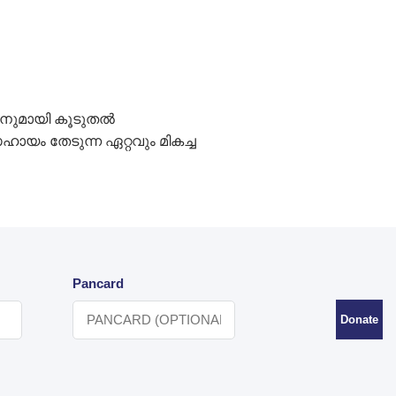
തിനുമായി കൂടുതൽ
യം തേടുന്ന ഏറ്റവും മികച്ച
Pancard
Donate