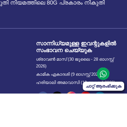
 നിയമത്തിലെ 80G പ്രകാരം നികുതി
സാന്നിധ്യമുള്ള ഇവന്റുകളില്‍
സംഭാവന ചെയ്യുക
ശ്രാവൺ മാസ് (30 ജൂലൈ - 28 ഓഗസ്റ്റ്
2026)
കാമിക ഏകാദശി (9 ഓഗസ്റ്റ് 2026)
ഹരിയാലി അമാവാസി (12 ഓഗസ്റ്റ്, 2026)
ചാറ്റ് ആരംഭിക്കുക
Start Chat