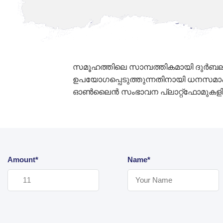
സമൂഹത്തിലെ സാമ്പത്തികമായി ദുർബലരായ
ഉപയോഗപ്പെടുത്തുന്നതിനായി ധനസമാഹരണ
ഓൺലൈൻ സംഭാവന പ്ലാറ്റ്‌ഫോമുകള
Amount*
Name*