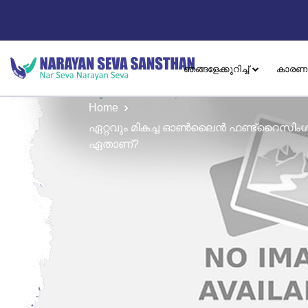
ഞങ്ങളേക്കുറിച്ച്
കാരണ
Home
ഏറ്റവും മികച്ച ഓൺലൈൻ ഫണ്ട്‌റൈസിംഗ് പ
ഏതാണ്?