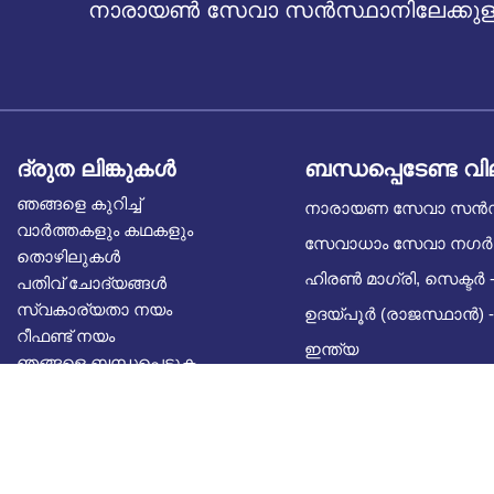
നാരായൺ സേവാ സൻസ്ഥാനിലേക്കുള്ള
ദ്രുത ലിങ്കുകൾ
ബന്ധപ്പെടേണ്ട വ
ഞങ്ങളെ കുറിച്ച്
നാരായണ സേവാ സൻ
വാർത്തകളും കഥകളും
സേവാധാം സേവാ നഗർ
തൊഴിലുകൾ
ഹിരൺ മാഗ്രി, സെക്ടർ -
പതിവ് ചോദ്യങ്ങൾ
സ്വകാര്യതാ നയം
ഉദയ്പൂർ (രാജസ്ഥാൻ) -
റീഫണ്ട് നയം
ഇന്ത്യ
ഞങ്ങളെ ബന്ധപ്പെടുക
ബ്ലോഗ്
സിഎസ്ആർ പങ്കാളിത്തം