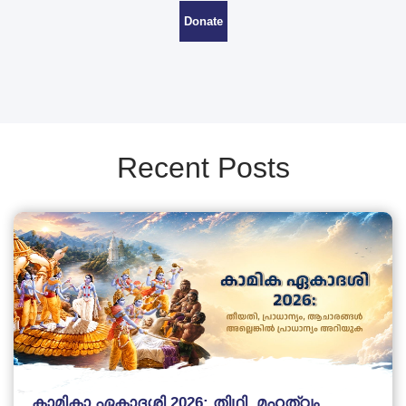
Donate
Recent Posts
കാമികാ ഏകാദശി 2026: തിഥി, മഹത്വം,