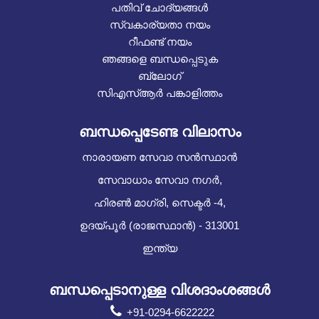
പതിവ് ചോദ്യങ്ങൾ
സ്വകാര്യതാ നയം
റീഫണ്ട് നയം
ഞങ്ങളെ ബന്ധപ്പെടുക
ബ്ലോഗ്
സിഎസ്ആർ പങ്കാളിത്തം
ബന്ധപ്പെടേണ്ട വിലാസം
നാരായണ സേവാ സൻസ്ഥാൻ
സേവാധാം സേവാ നഗർ,
ഹിരൺ മാഗ്രി, സെക്ടർ -4,
ഉദയ്പൂർ (രാജസ്ഥാൻ) - 313001
ഇന്ത്യ
ബന്ധപ്പെടാനുള്ള വിശദാംശങ്ങൾ
+91-0294-6622222