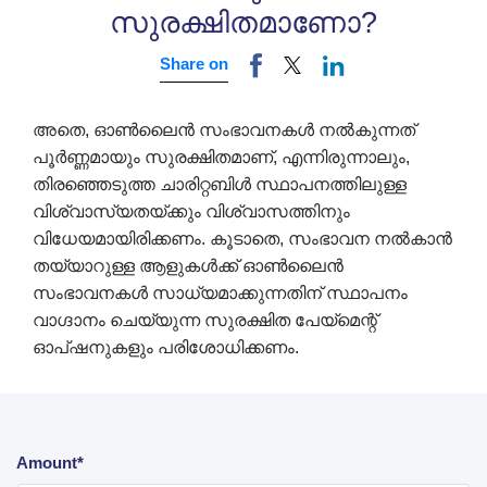
സുരക്ഷിതമാണോ?
Share on
അതെ, ഓൺലൈൻ സംഭാവനകൾ നൽകുന്നത്
പൂർണ്ണമായും സുരക്ഷിതമാണ്, എന്നിരുന്നാലും,
തിരഞ്ഞെടുത്ത ചാരിറ്റബിൾ സ്ഥാപനത്തിലുള്ള
വിശ്വാസ്യതയ്ക്കും വിശ്വാസത്തിനും
വിധേയമായിരിക്കണം. കൂടാതെ, സംഭാവന നൽകാൻ
തയ്യാറുള്ള ആളുകൾക്ക് ഓൺലൈൻ
സംഭാവനകൾ സാധ്യമാക്കുന്നതിന് സ്ഥാപനം
വാഗ്ദാനം ചെയ്യുന്ന സുരക്ഷിത പേയ്‌മെന്റ്
ഓപ്ഷനുകളും പരിശോധിക്കണം.
Amount*