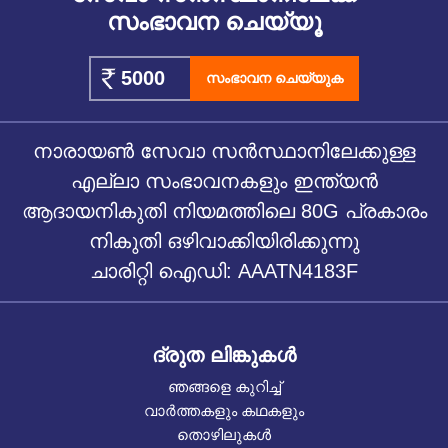
സംഭാവന ചെയ്യൂ
സംഭാവന ചെയ്യുക
നാരായൺ സേവാ സൻസ്ഥാനിലേക്കുള്ള
എല്ലാ സംഭാവനകളും ഇന്ത്യൻ
ആദായനികുതി നിയമത്തിലെ 80G പ്രകാരം
നികുതി ഒഴിവാക്കിയിരിക്കുന്നു
ചാരിറ്റി ഐഡി: AAATN4183F
ദ്രുത ലിങ്കുകൾ
ഞങ്ങളെ കുറിച്ച്
വാർത്തകളും കഥകളും
തൊഴിലുകൾ