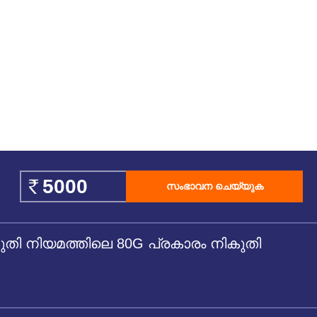
ആരാധന എന്തുകൊണ്ട്
പ്രത്യേകം? തീയതി, പൂജ, വ്രതം
അറിയുക
July 20, 2026
Share on
ശ്രാവണ മാസം ആധ്യാത്മിക ജാഗരണത്തിന്റെ
ആ പവിത്ര കാലമാണ്. ഈ സമയത്ത്
പ്രകൃതിയും ചൈതന്യവും ഭഗവാൻ ശിവന്റെ
ഭക്തിയിൽ മുഴുകുന്നു.
Read more About This Blog...
സംഭാവന ചെയ്യുക
 നിയമത്തിലെ 80G പ്രകാരം നികുതി