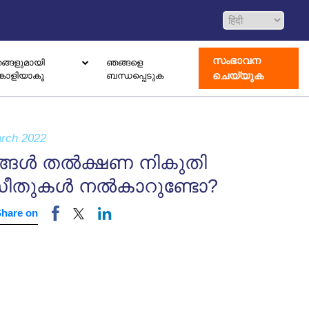
സംഭാവന
ങ്ങളുമായി
ഞങ്ങളെ
ചെയ്യുക
്കാളിയാകൂ
ബന്ധപ്പെടുക
 ഡൊണേഷൻ ബോക്സ് സജ്ജീകരിക്കുക
ോതെറാപ്പി കേന്ദ്രം തുറക്കുക
ാംഗ് വിവാഹിൽ രജിസ്റ്റർ ചെയ്യുക
rch 2022
ങ്ങൾ തൽക്ഷണ നികുതി
ീതുകൾ നൽകാറുണ്ടോ?
Share on