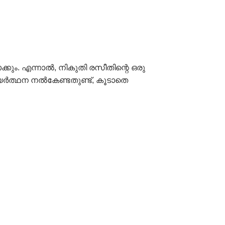
്കും. എന്നാൽ, നികുതി രസീതിന്റെ ഒരു
്യർത്ഥന നൽകേണ്ടതുണ്ട്, കൂടാതെ
Pancard