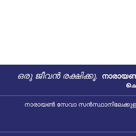
ശുഭകരമായ സമയങ്ങൾ,
ആരാധനാക്രമങ്ങൾ, മതപരമായ
പ്രാധാന്യം
July 25, 2026
Share on
ഇന്ത്യൻ സനാതന സംസ്കാരത്തിലും ആത്മീയ
പാരമ്പര്യങ്ങളിലും, ഗുരുവിന് ദൈവത്തേക്കാൾ
ഉയർന്ന സ്ഥാനമാണ് നൽകിയിരിക്കുന്നത്.
Read more About This Blog...
ഒരു ജീവൻ രക്ഷിക്കൂ.
നാരായൺ 
ചെ
നാരായൺ സേവാ സൻസ്ഥാനിലേക്കുള്ള