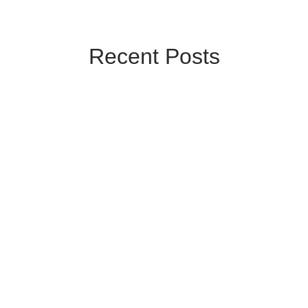
Recent Posts
ആഷാഢ പൂർണ്ണിമ 2026: തീയതി,