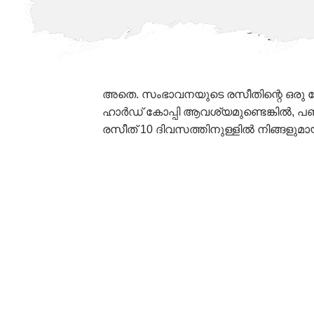
അതെ. സംഭാവനയുടെ രസീതിന്റെ ഒരു സോഫ്റ
ഹാർഡ് കോപ്പി ആവശ്യമുണ്ടെങ്കിൽ, പണ
രസീത് 10 ദിവസത്തിനുള്ളിൽ നിങ്ങളുമായി
Quantity*
Name*