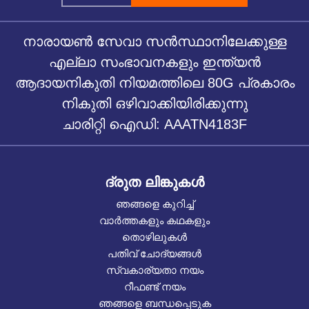
നാരായൺ സേവാ സൻസ്ഥാനിലേക്കുള്ള
എല്ലാ സംഭാവനകളും ഇന്ത്യൻ
ആദായനികുതി നിയമത്തിലെ 80G പ്രകാരം
നികുതി ഒഴിവാക്കിയിരിക്കുന്നു
ചാരിറ്റി ഐഡി: AAATN4183F
ദ്രുത ലിങ്കുകൾ
ഞങ്ങളെ കുറിച്ച്
വാർത്തകളും കഥകളും
തൊഴിലുകൾ
പതിവ് ചോദ്യങ്ങൾ
സ്വകാര്യതാ നയം
റീഫണ്ട് നയം
ഞങ്ങളെ ബന്ധപ്പെടുക