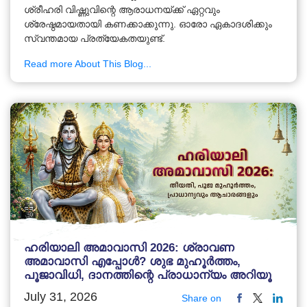
ശ്രീഹരി വിഷ്ണുവിന്റെ ആരാധനയ്ക്ക് ഏറ്റവും
ശ്രേഷ്ഠമായതായി കണക്കാക്കുന്നു. ഓരോ ഏകാദശിക്കും
സ്വന്തമായ പ്രത്യേകതയുണ്ട്.
Read more About This Blog...
ഹരിയാലി അമാവാസി 2026: ശ്രാവണ
അമാവാസി എപ്പോൾ? ശുഭ മുഹൂർത്തം,
പൂജാവിധി, ദാനത്തിന്റെ പ്രാധാന്യം അറിയൂ
July 31, 2026
Share on