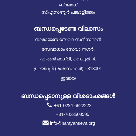
ബ്ലോഗ്
സിഎസ്ആർ പങ്കാളിത്തം
ബന്ധപ്പെടേണ്ട വിലാസം
നാരായണ സേവാ സൻസ്ഥാൻ
സേവാധാം സേവാ നഗർ,
ഹിരൺ മാഗ്രി, സെക്ടർ -4,
ഉദയ്പൂർ (രാജസ്ഥാൻ) - 313001
ഇന്ത്യ
ബന്ധപ്പെടാനുള്ള വിശദാംശങ്ങൾ
+91-0294-6622222
+91-7023509999
info@narayanseva.org