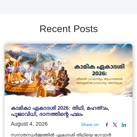
Recent Posts
കാമികാ ഏകാദശി 2026: തിഥി, മഹത്വം,
പൂജാവിധി, ദാനത്തിന്റെ ഫലം
August 4, 2026
Share on
സനാതനധർമ്മത്തിൽ ഏകാദശി തിഥിയെ ഭഗവാൻ