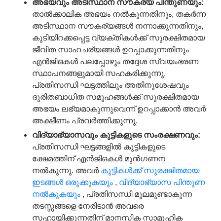
അഭയവും
അടിസ്ഥാന
സൗകര്യ
പിന്തുണയും
:
താൽക്കാലിക അഭയം നൽകുന്നതിനും, തകർന്ന
അടിസ്ഥാന സൗകര്യങ്ങൾ നന്നാക്കുന്നതിനും,
കുടിയിറക്കപ്പെട്ട വ്യക്തികൾക്ക് സുരക്ഷിതമായ
ജീവിത സാഹചര്യങ്ങൾ ഉറപ്പാക്കുന്നതിനും
എൻ‌ജി‌ഒകൾ പലപ്പോഴും തദ്ദേശ സ്വയംഭരണ
സ്ഥാപനങ്ങളുമായി സഹകരിക്കുന്നു.
പ്രതിസന്ധി ഘട്ടത്തിലും അതിനുശേഷവും
ദുരിതബാധിത സമൂഹങ്ങൾക്ക് സുരക്ഷിതമായ
അഭയം ലഭ്യമാകുന്നുവെന്ന് ഉറപ്പാക്കാൻ അവർ
അക്ഷീണം പ്രവർത്തിക്കുന്നു.
വിദ്യാഭ്യാസവും
കുട്ടികളുടെ
സംരക്ഷണവും
:
പ്രതിസന്ധി ഘട്ടങ്ങളിൽ കുട്ടികളുടെ
ക്ഷേമത്തിന് എൻ‌ജി‌ഒകൾ മുൻഗണന
നൽകുന്നു. അവർ
കുട്ടികൾക്ക് സുരക്ഷിതമായ
ഇടങ്ങൾ ഒരുക്കുകയും
,
വിദ്യാഭ്യാസ പിന്തുണ
നൽകുകയും
, പ്രതിസന്ധി മൂലമുണ്ടാകുന്ന
തടസ്സങ്ങളെ നേരിടാൻ അവരെ
സഹായിക്കുന്നതിന് മാനസിക സാമൂഹിക