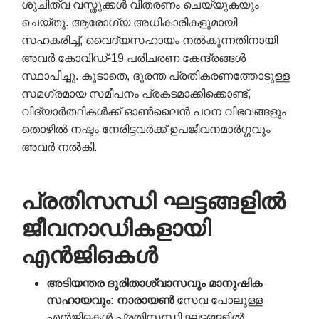
ശുചിത്വ വസ്തുക്കൾ വിതരണം ചെയ്യുകയും
ചെയ്തു. ആരോഗ്യ അധികാരികളുമായി
സഹകരിച്ച്, വൈദ്യസഹായം നൽകുന്നതിനായി
അവർ കോവിഡ്-19 പരിചരണ കേന്ദ്രങ്ങൾ
സ്ഥാപിച്ചു. കൂടാതെ, ദുരന്ത പ്രതികരണത്തോടുള്ള
സമഗ്രമായ സമീപനം പ്രകടമാക്കിക്കൊണ്ട്,
വിദ്യാർത്ഥികൾക്ക് ഓൺലൈൻ പഠന വിഭവങ്ങളും
തൊഴിൽ നഷ്ടം നേരിട്ടവർക്ക് ഉപജീവനമാർഗ്ഗവും
അവർ നൽകി.
പ്രതിസന്ധി
ഘട്ടങ്ങളിൽ
ജീവനാഡികളായി
എൻ
ജി
ഒകൾ
അടിയന്തര
ദുരിതാശ്വാസവും
മാനുഷിക
സഹായവും
:
നാരായൺ
സേവ പോലുള്ള
എൻ‌ജി‌ഒകൾ പ്രതിസന്ധി ഘട്ടങ്ങളിൽ