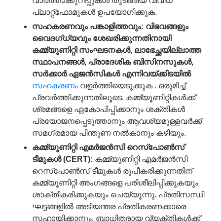
വാർത്താക്കുറിപ്പുകൾ തുടങ്ങിയ വിവിധ
പ്ലാറ്റ്‌ഫോമുകൾ ഉപയോഗിക്കുക.
സഹകരണവും
പങ്കാളിത്തവും
:
വിഭവങ്ങളും
വൈദഗ്ധ്യവും
ശേഖരിക്കുന്നതിനായി
കമ്മ്യൂണിറ്റി
സംഘടനകൾ
,
ലാഭേച്ഛയില്ലാത്ത
സ്ഥാപനങ്ങൾ
,
പ്രാദേശിക
ബിസിനസുകൾ
,
സർക്കാർ
ഏജൻസികൾ
എന്നിവയ്ക്കിടയിൽ
സഹകരണം
വളർത്തിയെടുക്കുക . ഒരുമിച്ച്
പ്രവർത്തിക്കുന്നതിലൂടെ, കമ്മ്യൂണിറ്റികൾക്ക്
ശ്രമങ്ങളെ ഏകോപിപ്പിക്കാനും ശക്തികൾ
പ്രയോജനപ്പെടുത്താനും ആവശ്യമുള്ളവർക്ക്
സമഗ്രമായ പിന്തുണ നൽകാനും കഴിയും.
കമ്മ്യൂണിറ്റി
എമർജൻസി
റെസ്
പോൺസ്
ടീമുകൾ
(CERT):
കമ്മ്യൂണിറ്റി എമർജൻസി
റെസ്‌പോൺസ് ടീമുകൾ രൂപീകരിക്കുന്നതിന്
കമ്മ്യൂണിറ്റി അംഗങ്ങളെ പരിശീലിപ്പിക്കുകയും
ശാക്തീകരിക്കുകയും ചെയ്യുന്നു. പ്രതിസന്ധി
ഘട്ടങ്ങളിൽ അടിയന്തര പ്രതികരണക്കാരെ
സഹായിക്കാനും, ബാധിതരായ വ്യക്തികൾക്ക്