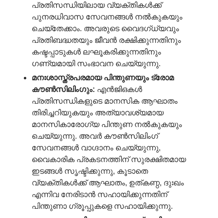
പ്രതിസന്ധിയിലായ വ്യക്തികൾക്ക്
പുനരധിവാസ സേവനങ്ങൾ നൽകുകയും
ചെയ്തേക്കാം. അവരുടെ വൈദഗ്ധ്യവും
പ്രതിബദ്ധതയും ജീവൻ രക്ഷിക്കുന്നതിനും
കഷ്ടപ്പാടുകൾ ലഘൂകരിക്കുന്നതിനും
ഗണ്യമായി സംഭാവന ചെയ്യുന്നു.
മനഃശാസ്ത്രപരമായ
പിന്തുണയും
ട്രോമ
കൗൺസിലിംഗും
:
എൻ‌ജി‌ഒകൾ
പ്രതിസന്ധികളുടെ മാനസിക ആഘാതം
തിരിച്ചറിയുകയും അത്യാവശ്യമായ
മാനസികാരോഗ്യ പിന്തുണ നൽകുകയും
ചെയ്യുന്നു. അവർ കൗൺസിലിംഗ്
സേവനങ്ങൾ വാഗ്ദാനം ചെയ്യുന്നു,
വൈകാരിക പ്രകടനത്തിന് സുരക്ഷിതമായ
ഇടങ്ങൾ സൃഷ്ടിക്കുന്നു, കൂടാതെ
വ്യക്തികൾക്ക് ആഘാതം, ഉത്കണ്ഠ, ദുഃഖം
എന്നിവ നേരിടാൻ സഹായിക്കുന്നതിന്
പിന്തുണാ ഗ്രൂപ്പുകളെ സഹായിക്കുന്നു.