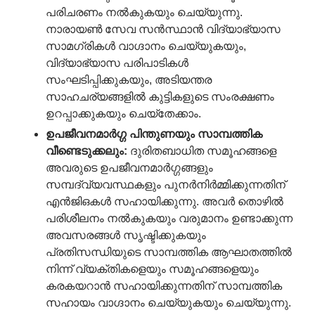
പരിചരണം നൽകുകയും ചെയ്യുന്നു.
നാരായൺ സേവ സൻസ്ഥാൻ വിദ്യാഭ്യാസ
സാമഗ്രികൾ വാഗ്ദാനം ചെയ്യുകയും,
വിദ്യാഭ്യാസ പരിപാടികൾ
സംഘടിപ്പിക്കുകയും, അടിയന്തര
സാഹചര്യങ്ങളിൽ കുട്ടികളുടെ സംരക്ഷണം
ഉറപ്പാക്കുകയും ചെയ്തേക്കാം.
ഉപജീവനമാർഗ്ഗ
പിന്തുണയും
സാമ്പത്തിക
വീണ്ടെടുക്കലും
:
ദുരിതബാധിത സമൂഹങ്ങളെ
അവരുടെ ഉപജീവനമാർഗ്ഗങ്ങളും
സമ്പദ്‌വ്യവസ്ഥകളും പുനർനിർമ്മിക്കുന്നതിന്
എൻ‌ജി‌ഒകൾ സഹായിക്കുന്നു. അവർ തൊഴിൽ
പരിശീലനം നൽകുകയും വരുമാനം ഉണ്ടാക്കുന്ന
അവസരങ്ങൾ സൃഷ്ടിക്കുകയും
പ്രതിസന്ധിയുടെ സാമ്പത്തിക ആഘാതത്തിൽ
നിന്ന് വ്യക്തികളെയും സമൂഹങ്ങളെയും
കരകയറാൻ സഹായിക്കുന്നതിന് സാമ്പത്തിക
സഹായം വാഗ്ദാനം ചെയ്യുകയും ചെയ്യുന്നു.