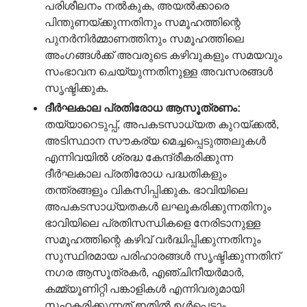
പരിശീലനം നൽകുക, അയൽക്കാരെ
പിന്തുണയ്ക്കുന്നതിനും സമൂഹത്തിന്റെ
പുനർനിർമ്മാണത്തിനും സമൂഹത്തിലെ
അംഗങ്ങൾക്ക് അവരുടെ കഴിവുകളും സമയവും
സംഭാവന ചെയ്യുന്നതിനുള്ള അവസരങ്ങൾ
സൃഷ്ടിക്കുക.
ദീർഘകാല
പ്രതിരോധ
ആസൂത്രണം
:
തയ്യാറെടുപ്പ്, അപകടസാധ്യത കുറയ്ക്കൽ,
അടിസ്ഥാന സൗകര്യ മെച്ചപ്പെടുത്തലുകൾ
എന്നിവയിൽ ശ്രദ്ധ കേന്ദ്രീകരിക്കുന്ന
ദീർഘകാല പ്രതിരോധ പദ്ധതികളും
തന്ത്രങ്ങളും വികസിപ്പിക്കുക. ഭാവിയിലെ
അപകടസാധ്യതകൾ ലഘൂകരിക്കുന്നതിനും
ഭാവിയിലെ പ്രതിസന്ധികളെ നേരിടാനുള്ള
സമൂഹത്തിന്റെ കഴിവ് വർദ്ധിപ്പിക്കുന്നതിനും
സുസ്ഥിരമായ പരിഹാരങ്ങൾ സൃഷ്ടിക്കുന്നതിന്
നഗര ആസൂത്രകർ, എഞ്ചിനീയർമാർ,
കമ്മ്യൂണിറ്റി പങ്കാളികൾ എന്നിവരുമായി
സഹകരിക്കുന്നത് ഇതിൽ ഉൾപ്പെടാം.