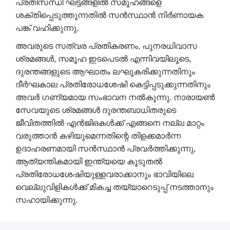
പ്രതിസന്ധി ഘട്ടങ്ങളിൽ സമൂഹങ്ങളെ
ശക്തിപ്പെടുത്തുന്നതിൽ സൻസ്ഥാൻ നിർണായക
പങ്ക് വഹിക്കുന്നു.
അവരുടെ സത്വര പ്രതികരണം, പുനരധിവാസ
ശ്രമങ്ങൾ, സമൂഹ ഇടപെടൽ എന്നിവയിലൂടെ,
ദുരന്തങ്ങളുടെ ആഘാതം ലഘൂകരിക്കുന്നതിനും
ദീർഘകാല പ്രതിരോധശേഷി കെട്ടിപ്പടുക്കുന്നതിനും
അവർ ഗണ്യമായ സംഭാവന നൽകുന്നു. നാരായൺ
സേവയുടെ ശ്രമങ്ങൾ ദുരന്തബാധിതരുടെ
ജീവിതത്തിൽ എൻ‌ജി‌ഒകൾക്ക് എങ്ങനെ നല്ല മാറ്റം
വരുത്താൻ കഴിയുമെന്നതിന്റെ തിളക്കമാർന്ന
ഉദാഹരണമായി സൻസ്ഥാൻ പ്രവർത്തിക്കുന്നു,
ആത്യന്തികമായി ഇന്ത്യയെ കൂടുതൽ
പ്രതിരോധശേഷിയുള്ളവരാക്കാനും ഭാവിയിലെ
വെല്ലുവിളികൾക്ക് മികച്ച തയ്യാറെടുപ്പ് നടത്താനും
സഹായിക്കുന്നു.