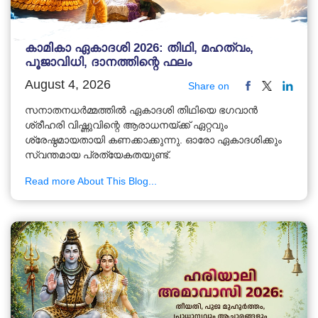
കാമികാ ഏകാദശി 2026: തിഥി, മഹത്വം,
പൂജാവിധി, ദാനത്തിന്റെ ഫലം
August 4, 2026
Share on
സനാതനധർമ്മത്തിൽ ഏകാദശി തിഥിയെ ഭഗവാൻ
ശ്രീഹരി വിഷ്ണുവിന്റെ ആരാധനയ്ക്ക് ഏറ്റവും
ശ്രേഷ്ഠമായതായി കണക്കാക്കുന്നു. ഓരോ ഏകാദശിക്കും
സ്വന്തമായ പ്രത്യേകതയുണ്ട്.
Read more About This Blog...