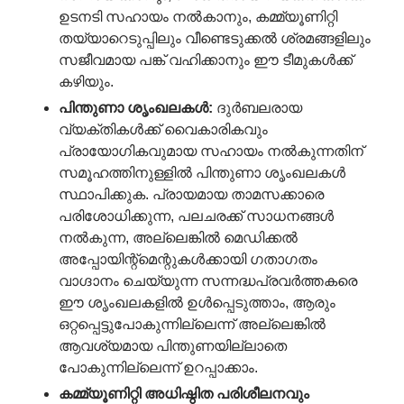
ഉടനടി സഹായം നൽകാനും, കമ്മ്യൂണിറ്റി
തയ്യാറെടുപ്പിലും വീണ്ടെടുക്കൽ ശ്രമങ്ങളിലും
സജീവമായ പങ്ക് വഹിക്കാനും ഈ ടീമുകൾക്ക്
കഴിയും.
പിന്തുണാ
ശൃംഖലകൾ
:
ദുർബലരായ
വ്യക്തികൾക്ക് വൈകാരികവും
പ്രായോഗികവുമായ സഹായം നൽകുന്നതിന്
സമൂഹത്തിനുള്ളിൽ പിന്തുണാ ശൃംഖലകൾ
സ്ഥാപിക്കുക. പ്രായമായ താമസക്കാരെ
പരിശോധിക്കുന്ന, പലചരക്ക് സാധനങ്ങൾ
നൽകുന്ന, അല്ലെങ്കിൽ മെഡിക്കൽ
അപ്പോയിന്റ്മെന്റുകൾക്കായി ഗതാഗതം
വാഗ്ദാനം ചെയ്യുന്ന സന്നദ്ധപ്രവർത്തകരെ
ഈ ശൃംഖലകളിൽ ഉൾപ്പെടുത്താം, ആരും
ഒറ്റപ്പെട്ടുപോകുന്നില്ലെന്ന് അല്ലെങ്കിൽ
ആവശ്യമായ പിന്തുണയില്ലാതെ
പോകുന്നില്ലെന്ന് ഉറപ്പാക്കാം.
കമ്മ്യൂണിറ്റി
അധിഷ്ഠിത
പരിശീലനവും