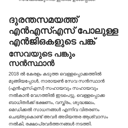
ദുരന്തസമയത്ത്
എൻ
എസ്
എസ്
പോലുള്ള
എൻ
ജി
ഒകളുടെ
പങ്ക്
സേവയുടെ
പങ്കും
സൻസ്ഥാൻ
2018 ൽ കേരളം കടുത്ത വെള്ളപ്പൊക്കത്തിൽ
മുങ്ങിയപ്പോൾ, നാരായൺ സേവ സൻസ്ഥാൻ
(എൻ‌എസ്‌എസ്) സഹായവും സഹായവും
നൽകാൻ വേഗത്തിൽ ഇടപെട്ടു. വെള്ളപ്പൊക്ക
ബാധിതർക്ക് ഭക്ഷണം, വസ്ത്രം, ശുദ്ധജലം,
മെഡിക്കൽ സാധനങ്ങൾ എന്നിവ വിതരണം
ചെയ്തുകൊണ്ട് അവർ അടിയന്തര ആശ്വാസം
നൽകി, രക്ഷാപ്രവർത്തനങ്ങൾ നടത്തി.