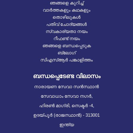
ഞങ്ങളെ കുറിച്ച്
വാർത്തകളും കഥകളും
തൊഴിലുകൾ
പതിവ് ചോദ്യങ്ങൾ
സ്വകാര്യതാ നയം
റീഫണ്ട് നയം
ഞങ്ങളെ ബന്ധപ്പെടുക
ബ്ലോഗ്
സിഎസ്ആർ പങ്കാളിത്തം
ബന്ധപ്പെടേണ്ട വിലാസം
നാരായണ സേവാ സൻസ്ഥാൻ
സേവാധാം സേവാ നഗർ,
ഹിരൺ മാഗ്രി, സെക്ടർ -4,
ഉദയ്പൂർ (രാജസ്ഥാൻ) - 313001
ഇന്ത്യ