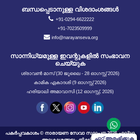
ബന്ധപ്പെടാനുള്ള വിശദാംശങ്ങൾ
+91-0294-6622222
+91-7023509999
info@narayanseva.org
സാന്നിധ്യമുള്ള ഇവന്റുകളില്‍ സംഭാവന
ചെയ്യുക
ശ്രാവൺ മാസ് (30 ജൂലൈ - 28 ഓഗസ്റ്റ് 2026)
കാമിക ഏകാദശി (9 ഓഗസ്റ്റ് 2026)
ഹരിയാലി അമാവാസി (12 ഓഗസ്റ്റ്, 2026)
പകർപ്പവകാശം © നാരായണ സേവാ സ്ഥാപന 2026 എല്ലാ
ചാറ്റ് ആരംഭിക്കുക
Start Chat
അവകാശങ്ങളും നിക്ഷിപ്തം.