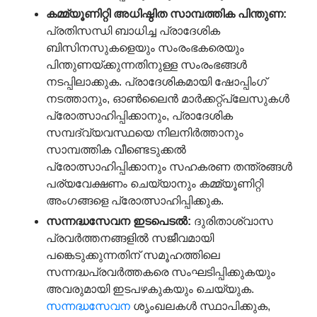
കമ്മ്യൂണിറ്റി
അധിഷ്ഠിത
സാമ്പത്തിക
പിന്തുണ
:
പ്രതിസന്ധി ബാധിച്ച പ്രാദേശിക
ബിസിനസുകളെയും സംരംഭകരെയും
പിന്തുണയ്ക്കുന്നതിനുള്ള സംരംഭങ്ങൾ
നടപ്പിലാക്കുക. പ്രാദേശികമായി ഷോപ്പിംഗ്
നടത്താനും, ഓൺലൈൻ മാർക്കറ്റ്പ്ലേസുകൾ
പ്രോത്സാഹിപ്പിക്കാനും, പ്രാദേശിക
സമ്പദ്‌വ്യവസ്ഥയെ നിലനിർത്താനും
സാമ്പത്തിക വീണ്ടെടുക്കൽ
പ്രോത്സാഹിപ്പിക്കാനും സഹകരണ തന്ത്രങ്ങൾ
പര്യവേക്ഷണം ചെയ്യാനും കമ്മ്യൂണിറ്റി
അംഗങ്ങളെ പ്രോത്സാഹിപ്പിക്കുക.
സന്നദ്ധസേവന
ഇടപെടൽ
:
ദുരിതാശ്വാസ
പ്രവർത്തനങ്ങളിൽ സജീവമായി
പങ്കെടുക്കുന്നതിന് സമൂഹത്തിലെ
സന്നദ്ധപ്രവർത്തകരെ സംഘടിപ്പിക്കുകയും
അവരുമായി ഇടപഴകുകയും ചെയ്യുക.
സന്നദ്ധസേവന
ശൃംഖലകൾ സ്ഥാപിക്കുക,