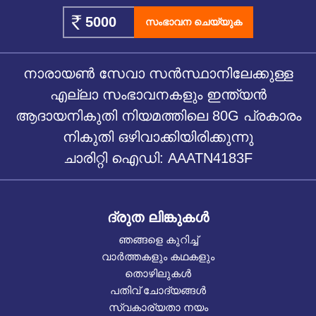
സംഭാവന ചെയ്യുക
നാരായൺ സേവാ സൻസ്ഥാനിലേക്കുള്ള
എല്ലാ സംഭാവനകളും ഇന്ത്യൻ
ആദായനികുതി നിയമത്തിലെ 80G പ്രകാരം
നികുതി ഒഴിവാക്കിയിരിക്കുന്നു
ചാരിറ്റി ഐഡി: AAATN4183F
ദ്രുത ലിങ്കുകൾ
ഞങ്ങളെ കുറിച്ച്
വാർത്തകളും കഥകളും
തൊഴിലുകൾ
പതിവ് ചോദ്യങ്ങൾ
സ്വകാര്യതാ നയം