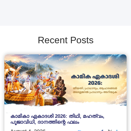
Recent Posts
കാമികാ ഏകാദശി 2026: തിഥി, മഹത്വം,
പൂജാവിധി, ദാനത്തിന്റെ ഫലം