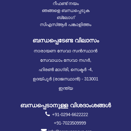
റീഫണ്ട് നയം
ഞങ്ങളെ ബന്ധപ്പെടുക
ബ്ലോഗ്
സിഎസ്ആർ പങ്കാളിത്തം
ബന്ധപ്പെടേണ്ട വിലാസം
നാരായണ സേവാ സൻസ്ഥാൻ
സേവാധാം സേവാ നഗർ,
ഹിരൺ മാഗ്രി, സെക്ടർ -4,
ഉദയ്പൂർ (രാജസ്ഥാൻ) - 313001
ഇന്ത്യ
ബന്ധപ്പെടാനുള്ള വിശദാംശങ്ങൾ
+91-0294-6622222
+91-7023509999