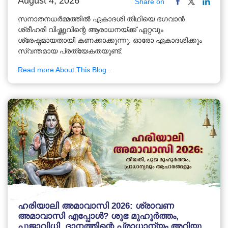
August 4, 2026
Share on
സനാതനധർമ്മത്തിൽ ഏകാദശി തിഥിയെ ഭഗവാൻ
ശ്രീഹരി വിഷ്ണുവിന്റെ ആരാധനയ്ക്ക് ഏറ്റവും
ശ്രേഷ്ഠമായതായി കണക്കാക്കുന്നു. ഓരോ ഏകാദശിക്കും
സ്വന്തമായ പ്രത്യേകതയുണ്ട്.
Read more About This Blog...
ഹരിയാലി അമാവാസി 2026: ശ്രാവണ
അമാവാസി എപ്പോൾ? ശുഭ മുഹൂർത്തം,
പൂജാവിധി, ദാനത്തിന്റെ പ്രാധാന്യം അറിയൂ