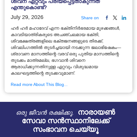
ശിവന് ഏറ്റവും പ്രിയപ്പെട്ടതാകുന്നത്
എന്തുകൊണ്ട്?
July 29, 2026
Share on
ഹർ ഹർ മഹാദേവ് എന്ന ഭക്തിനിർഭരമായ മുഴക്കങ്ങൾ,
കാവടിയാത്രികരുടെ അചഞ്ചലമായ ഭക്തി,
ശിവക്ഷേത്രങ്ങളിലെ ഭക്തജനങ്ങളുടെ തിരക്ക്,
ശിവലിംഗത്തിൽ തുടർച്ചയായി നടക്കുന്ന ജലാഭിഷേകം—
ശ്രാവണ മാസത്തിന്റെ വരവ് ഒരു പുതിയ മാസത്തിന്റെ
തുടക്കം മാത്രമല്ല, ഭഗവാൻ ശിവനെ
ആരാധിക്കുന്നതിനുള്ള ഏറ്റവും വിശുദ്ധമായ
കാലഘട്ടത്തിന്റെ തുടക്കവുമാണ്.
Read more About This Blog...
നാരായൺ
ഒരു ജീവൻ രക്ഷിക്കൂ.
സേവാ സൻസ്ഥാനിലേക്ക്
സംഭാവന ചെയ്യൂ