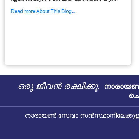
Read more About This Blog...
ഒരു ജീവൻ രക്ഷിക്കൂ.
നാരായൺ 
ചെ
നാരായൺ സേവാ സൻസ്ഥാനിലേക്കുള്ള