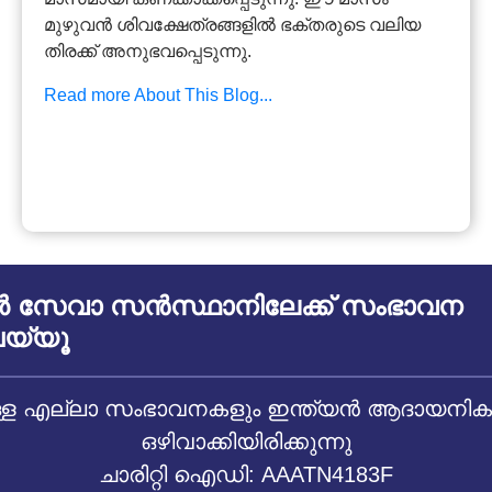
മുഴുവൻ ശിവക്ഷേത്രങ്ങളിൽ ഭക്തരുടെ വലിയ
തിരക്ക് അനുഭവപ്പെടുന്നു.
Read more About This Blog...
സേവാ സൻസ്ഥാനിലേക്ക് സംഭാവന
യ്യൂ
 എല്ലാ സംഭാവനകളും ഇന്ത്യൻ ആദായനികുതി
ഒഴിവാക്കിയിരിക്കുന്നു
ചാരിറ്റി ഐഡി: AAATN4183F