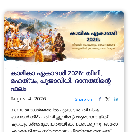
കാമികാ ഏകാദശി 2026: തിഥി,
മഹത്വം, പൂജാവിധി, ദാനത്തിന്റെ
ഫലം
August 4, 2026
Share on
സനാതനധർമ്മത്തിൽ ഏകാദശി തിഥിയെ
ഭഗവാൻ ശ്രീഹരി വിഷ്ണുവിന്റെ ആരാധനയ്ക്ക്
ഏറ്റവും ശ്രേഷ്ഠമായതായി കണക്കാക്കുന്നു. ഓരോ
ഏകാദശിക്കും സ്വന്തമായ പ്രത്യേകതയുണ്ട്.