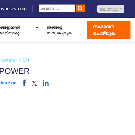
ayanseva.org
സംഭാവന
ങ്ങളുമായി
ഞങ്ങളെ
ചെയ്യുക
്കാളിയാകൂ
ബന്ധപ്പെടുക
 ഡൊണേഷൻ ബോക്സ് സജ്ജീകരിക്കുക
ോതെറാപ്പി കേന്ദ്രം തുറക്കുക
ാംഗ് വിവാഹിൽ രജിസ്റ്റർ ചെയ്യുക
ecember 2021
POWER
Share on