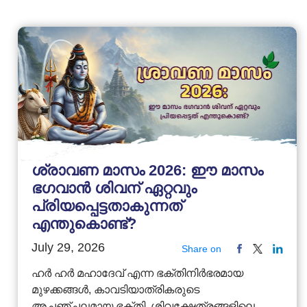
ശ്രാവണ മാസം 2026: ഈ മാസം
ഭഗവാൻ ശിവന് ഏറ്റവും
പ്രിയപ്പെട്ടതാകുന്നത്
എന്തുകൊണ്ട്?
July 29, 2026
Share on
ഹർ ഹർ മഹാദേവ് എന്ന ഭക്തിനിർഭരമായ
മുഴക്കങ്ങൾ, കാവടിയാത്രികരുടെ
അചഞ്ചലമായ ഭക്തി, ശിവക്ഷേത്രങ്ങളിലെ