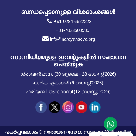
ബന്ധപ്പെടാനുള്ള വിശദാംശങ്ങൾ
+91-0294-6622222
+91-7023509999
info@narayanseva.org
സാന്നിധ്യമുള്ള ഇവന്റുകളില്‍ സംഭാവന
ചെയ്യുക
ശ്രാവൺ മാസ് (30 ജൂലൈ - 28 ഓഗസ്റ്റ് 2026)
കാമിക ഏകാദശി (9 ഓഗസ്റ്റ് 2026)
ഹരിയാലി അമാവാസി (12 ഓഗസ്റ്റ്, 2026)
പകർപ്പവകാശം © നാരായണ സേവാ സ്ഥാപന 2026 എല്ലാ