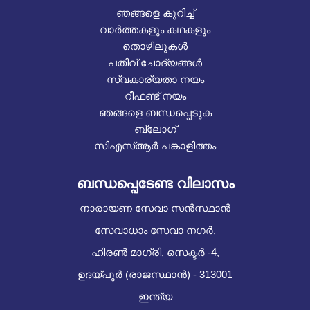
ഞങ്ങളെ കുറിച്ച്
വാർത്തകളും കഥകളും
തൊഴിലുകൾ
പതിവ് ചോദ്യങ്ങൾ
സ്വകാര്യതാ നയം
റീഫണ്ട് നയം
ഞങ്ങളെ ബന്ധപ്പെടുക
ബ്ലോഗ്
സിഎസ്ആർ പങ്കാളിത്തം
ബന്ധപ്പെടേണ്ട വിലാസം
നാരായണ സേവാ സൻസ്ഥാൻ
സേവാധാം സേവാ നഗർ,
ഹിരൺ മാഗ്രി, സെക്ടർ -4,
ഉദയ്പൂർ (രാജസ്ഥാൻ) - 313001
ഇന്ത്യ