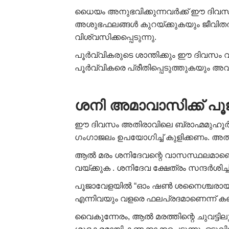
ധൈയം അനുഭവിക്കുന്നവർക്ക് ഈ ദിവസം
അശുഭഫലങ്ങൾ കുറയ്ക്കുകയും ജീവിതത്ത
വിശ്വസിക്കപ്പെടുന്നു.
പൂർവ്വികരുടെ ശാന്തിക്കും ഈ ദിവസം വ
പൂർവ്വികരെ പ്രീതിപ്പെടുത്തുകയും അ
ശനി അമാവാസിക്ക് പൂജ
ഈ ദിവസം അതിരാവിലെ ബ്രാഹ്മമുഹൂർത്ത
ഗംഗാജലം ഉപയോഗിച്ച് കുളിക്കണം. അതി
ആൽ മരം ശനിദേവന്റെ വാസസ്ഥലമാണെന്ന്
വയ്ക്കുക . ശനിദേവ ക്ഷേത്രം സന്ദർശിച്
പൂജാവേളയിൽ “ഓം ഷൺ ശനൈശ്ചരായ ” എന്
എന്നിവയും വളരെ ഫലപ്രദമാണെന്ന് കണക്
വൈകുന്നേരം, ആൽ മരത്തിന്റെ ചുവട്ടിലും