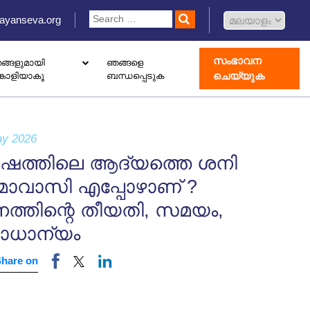
ayanseva.org
സംഭാവന
ങ്ങളുമായി
ഞങ്ങളെ
ചെയ്യുക
്കാളിയാകൂ
ബന്ധപ്പെടുക
 ഡൊണേഷൻ ബോക്സ് സജ്ജീകരിക്കുക
ോതെറാപ്പി കേന്ദ്രം തുറക്കുക
ാംഗ് വിവാഹിൽ രജിസ്റ്റർ ചെയ്യുക
ay 2026
ഷത്തിലെ ആദ്യത്തെ ശനി
ാവാസി എപ്പോഴാണ് ?
നത്തിന്റെ തീയതി, സമയം,
രാധാന്യം
Share on