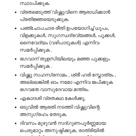
സ്ഥാപിക്കുക.
വ്രതമെടുത്ത് വിഷ്ണുവിനെ ആരാധിക്കാൻ
പ്രതിജ്ഞയെടുക്കുക.
പഞ്ചോപചാര രീതി ഉപയോഗിച്ച് ധൂപം,
വിളക്കുകൾ, സുഗന്ധദ്രവ്യങ്ങൾ, പൂക്കൾ,
നൈവേദ്യം (വഴിപാടുകൾ) എന്നിവ
സമർപ്പിക്കുക .
ഭഗവാന് തുളസിയിലയും മഞ്ഞ പൂക്കളും
സമർപ്പിക്കുക .
വിഷ്ണു സഹസ്രനാമം , ശ്രീ ഹരി സ്തോത്രം ,
അല്ലെങ്കിൽ ഓം നമോ എന്നിവ ജപിക്കുക
ഭഗവതേ വാസുദേവായ മന്ത്രം.
ഏകാദശി വ്രതകഥ കേൾക്കൂ.
ഒടുവിൽ ആരതി നടത്തി വിഷ്ണുവിന്റെ
അനുഗ്രഹം തേടുക.
ദിവസം മുഴുവൻ സദ്‌ഗുണപൂർണ്ണമായ
പെരുമാറ്റം അനുഷ്ഠിക്കുക, രാത്രിയിൽ