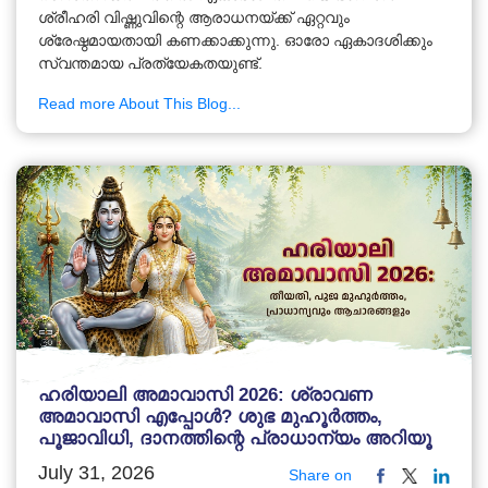
ശ്രീഹരി വിഷ്ണുവിന്റെ ആരാധനയ്ക്ക് ഏറ്റവും
ശ്രേഷ്ഠമായതായി കണക്കാക്കുന്നു. ഓരോ ഏകാദശിക്കും
സ്വന്തമായ പ്രത്യേകതയുണ്ട്.
Read more About This Blog...
ഹരിയാലി അമാവാസി 2026: ശ്രാവണ
അമാവാസി എപ്പോൾ? ശുഭ മുഹൂർത്തം,
പൂജാവിധി, ദാനത്തിന്റെ പ്രാധാന്യം അറിയൂ
July 31, 2026
Share on