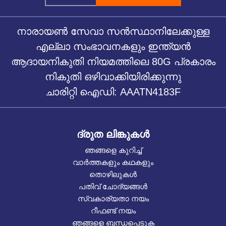
നാരായൺ സേവാ സൻസ്ഥാനിലേക്കുള്ള
എല്ലാ സംഭാവനകളും ഇന്ത്യൻ
ആദായനികുതി നിയമത്തിലെ 80G പ്രകാരം
നികുതി ഒഴിവാക്കിയിരിക്കുന്നു
ചാരിറ്റി ഐഡി: AAATN4183F
ദ്രുത ലിങ്കുകൾ
ഞങ്ങളെ കുറിച്ച്
വാർത്തകളും കഥകളും
തൊഴിലുകൾ
പതിവ് ചോദ്യങ്ങൾ
സ്വകാര്യതാ നയം
റീഫണ്ട് നയം
ഞങ്ങളെ ബന്ധപ്പെടുക