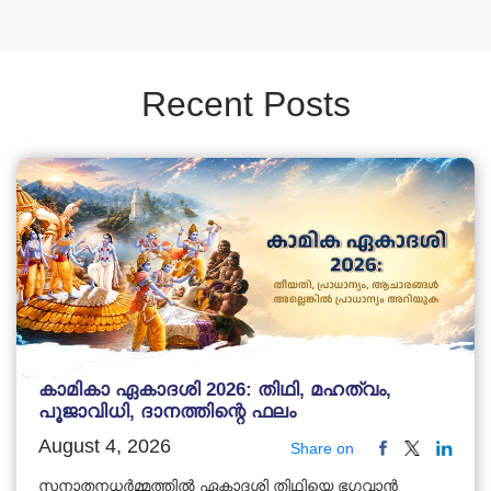
Recent Posts
കാമികാ ഏകാദശി 2026: തിഥി, മഹത്വം,
പൂജാവിധി, ദാനത്തിന്റെ ഫലം
August 4, 2026
Share on
സനാതനധർമ്മത്തിൽ ഏകാദശി തിഥിയെ ഭഗവാൻ