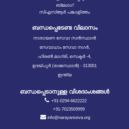
ബ്ലോഗ്
സിഎസ്ആർ പങ്കാളിത്തം
ബന്ധപ്പെടേണ്ട വിലാസം
നാരായണ സേവാ സൻസ്ഥാൻ
സേവാധാം സേവാ നഗർ,
ഹിരൺ മാഗ്രി, സെക്ടർ -4,
ഉദയ്പൂർ (രാജസ്ഥാൻ) - 313001
ഇന്ത്യ
ബന്ധപ്പെടാനുള്ള വിശദാംശങ്ങൾ
+91-0294-6622222
+91-7023509999
info@narayanseva.org