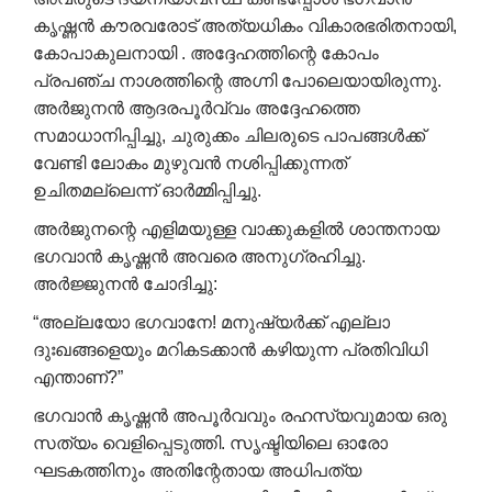
കൃഷ്ണൻ കൗരവരോട് അത്യധികം വികാരഭരിതനായി,
കോപാകുലനായി . അദ്ദേഹത്തിന്റെ കോപം
പ്രപഞ്ച നാശത്തിന്റെ അഗ്നി പോലെയായിരുന്നു.
അർജുനൻ ആദരപൂർവ്വം അദ്ദേഹത്തെ
സമാധാനിപ്പിച്ചു, ചുരുക്കം ചിലരുടെ പാപങ്ങൾക്ക്
വേണ്ടി ലോകം മുഴുവൻ നശിപ്പിക്കുന്നത്
ഉചിതമല്ലെന്ന് ഓർമ്മിപ്പിച്ചു.
അർജുനന്റെ എളിമയുള്ള വാക്കുകളിൽ ശാന്തനായ
ഭഗവാൻ കൃഷ്ണൻ അവരെ അനുഗ്രഹിച്ചു.
അർജ്ജുനൻ ചോദിച്ചു:
“അല്ലയോ ഭഗവാനേ! മനുഷ്യർക്ക് എല്ലാ
ദുഃഖങ്ങളെയും മറികടക്കാൻ കഴിയുന്ന പ്രതിവിധി
എന്താണ്?”
ഭഗവാൻ കൃഷ്ണൻ അപൂർവവും രഹസ്യവുമായ ഒരു
സത്യം വെളിപ്പെടുത്തി. സൃഷ്ടിയിലെ ഓരോ
ഘടകത്തിനും അതിന്റേതായ അധിപത്യ