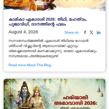
കാമികാ ഏകാദശി 2026: തിഥി, മഹത്വം,
പൂജാവിധി, ദാനത്തിന്റെ ഫലം
August 4, 2026
Share on
സനാതനധർമ്മത്തിൽ ഏകാദശി തിഥിയെ ഭഗവാൻ
ശ്രീഹരി വിഷ്ണുവിന്റെ ആരാധനയ്ക്ക് ഏറ്റവും
ശ്രേഷ്ഠമായതായി കണക്കാക്കുന്നു. ഓരോ ഏകാദശിക്കും
സ്വന്തമായ പ്രത്യേകതയുണ്ട്.
Read more About This Blog...