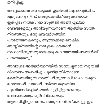
ജനിപ്പിച്ചു.
അദ്ദേഹത്തെ കണ്ടപ്പോൾ, ഋഷിമാർ ആദരപൂർവ്വം
എഴുന്നേറ്റു നിന്ന്, അദ്ദേഹത്തിന് ഒരു ശരിയായ
ഇരിപ്പിടം നൽകി, “ഓ സൂത് ജി! അങ്ങ് എല്ലാ
വേദങ്ങളെയും അറിയുന്നവനാണ്. ആത്മീയ സത്ത
നിറഞ്ഞതും, മനുഷ്യവർഗത്തിന്
പ്രയോജനകരവും, ആത്മാക്കളെ ലൗകിക
അസ്തിത്വത്തിന്റെ സമുദ്രം കടക്കാൻ
സഹായിക്കുന്നതുമായ ഒരു കഥ ദയവായി ഞങ്ങൾക്ക്
പറഞ്ഞുതരൂ.”
അവരുടെ അഭ്യർത്ഥനയിൽ സന്തുഷ്ടനായ സൂത് ജി
വിവരണം ആരംഭിച്ചു. പുണ്യ തീർത്ഥാടന
കേന്ദ്രങ്ങളിലൂടെ സഞ്ചരിക്കുമ്പോൾ ഗംഗ, യമുന,
ഗോദാവരി, കാവേരി , നർമ്മദ തുടങ്ങിയ
പുണ്യനദികളിൽ താൻ കുളിച്ചിട്ടുണ്ടെന്നും
ദേവന്മാരെയും പൂർവ്വികരെയും
ആരാധിച്ചിരുന്നെന്നും അദ്ദേഹം വിശദീകരിച്ചു. ഈ