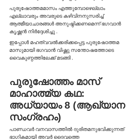
പുരുഷോത്തമമാസം എത്തുമ്പോഴെല്ലാം
എല്ലാവരും അവരുടെ കഴിവിനനുസരിച്ച്
ആത്മീയാചാരങ്ങൾ അനുഷ്ഠിക്കണമെന്ന് ഭഗവാൻ
കൃഷ്ണൻ നിർദ്ദേശിച്ചു .
ഇപ്പോൾ മഹത്വവൽക്കരിക്കപ്പെട്ട പുരുഷോത്തമ
മാസുമായി ഭഗവാൻ വിഷ്ണു സന്തോഷത്തോടെ
വൈകുണ്ഠത്തിലേക്ക് മടങ്ങി .
പുരുഷോത്തം മാസ്
മാഹാത്മ്യ കഥ:
അധ്യായം 8 (ആഖ്യാന
സംഗ്രഹം)
പാണ്ഡവർ വനവാസത്തിൽ ദുരിതമനുഭവിക്കുന്നത്
ഭാഗികമായി അവർ ദൈവത്തെ