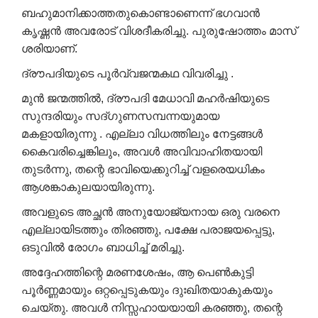
ബഹുമാനിക്കാത്തതുകൊണ്ടാണെന്ന് ഭഗവാൻ
കൃഷ്ണൻ അവരോട് വിശദീകരിച്ചു. പുരുഷോത്തം മാസ്
ശരിയാണ്.
ദ്രൗപദിയുടെ പൂർവ്വജന്മകഥ വിവരിച്ചു .
മുൻ ജന്മത്തിൽ, ദ്രൗപദി മേധാവി മഹർഷിയുടെ
സുന്ദരിയും സദ്‌ഗുണസമ്പന്നയുമായ
മകളായിരുന്നു . എല്ലാ വിധത്തിലും നേട്ടങ്ങൾ
കൈവരിച്ചെങ്കിലും, അവൾ അവിവാഹിതയായി
തുടർന്നു, തന്റെ ഭാവിയെക്കുറിച്ച് വളരെയധികം
ആശങ്കാകുലയായിരുന്നു.
അവളുടെ അച്ഛൻ അനുയോജ്യനായ ഒരു വരനെ
എല്ലായിടത്തും തിരഞ്ഞു, പക്ഷേ പരാജയപ്പെട്ടു,
ഒടുവിൽ രോഗം ബാധിച്ച് മരിച്ചു.
അദ്ദേഹത്തിന്റെ മരണശേഷം, ആ പെൺകുട്ടി
പൂർണ്ണമായും ഒറ്റപ്പെടുകയും ദുഃഖിതയാകുകയും
ചെയ്തു. അവൾ നിസ്സഹായയായി കരഞ്ഞു, തന്റെ