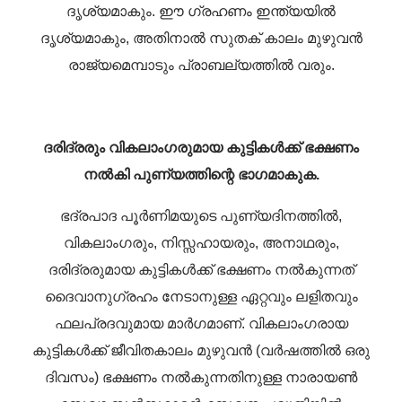
ദൃശ്യമാകും. ഈ ഗ്രഹണം ഇന്ത്യയിൽ
ദൃശ്യമാകും, അതിനാൽ സുതക് കാലം മുഴുവൻ
രാജ്യമെമ്പാടും പ്രാബല്യത്തിൽ വരും.
ദരിദ്രരും വികലാംഗരുമായ കുട്ടികൾക്ക് ഭക്ഷണം
നൽകി പുണ്യത്തിന്റെ ഭാഗമാകുക.
ഭദ്രപാദ പൂർണിമയുടെ പുണ്യദിനത്തിൽ,
വികലാംഗരും, നിസ്സഹായരും, അനാഥരും,
ദരിദ്രരുമായ കുട്ടികൾക്ക് ഭക്ഷണം നൽകുന്നത്
ദൈവാനുഗ്രഹം നേടാനുള്ള ഏറ്റവും ലളിതവും
ഫലപ്രദവുമായ മാർഗമാണ്. വികലാംഗരായ
കുട്ടികൾക്ക് ജീവിതകാലം മുഴുവൻ (വർഷത്തിൽ ഒരു
ദിവസം) ഭക്ഷണം നൽകുന്നതിനുള്ള നാരായൺ