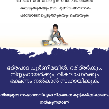
സേവാ സൻസ്ഥാന്റെ സേവന പദ്ധതിയിൽ
പങ്കെടുക്കുകയും ഈ പുണ്യ അവസരം
പ്രയോജനപ്പെടുത്തുകയും ചെയ്യുക.
ഭദ്രപാദ പൂർണിമയിൽ, ദരിദ്രർക്കും,
നിസ്സഹായർക്കും, വികലാംഗർക്കും
ഭക്ഷണം നൽകാൻ സഹായിക്കുക.
നിങ്ങളുടെ സംഭാവനയിലൂടെ വികലാംഗ കുട്ടികൾക്ക് ഭക്ഷണം
നൽകുന്നതാണ്.