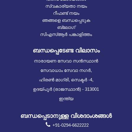
സ്വകാര്യതാ നയം
റീഫണ്ട് നയം
ഞങ്ങളെ ബന്ധപ്പെടുക
ബ്ലോഗ്
സിഎസ്ആർ പങ്കാളിത്തം
ബന്ധപ്പെടേണ്ട വിലാസം
നാരായണ സേവാ സൻസ്ഥാൻ
സേവാധാം സേവാ നഗർ,
ഹിരൺ മാഗ്രി, സെക്ടർ -4,
ഉദയ്പൂർ (രാജസ്ഥാൻ) - 313001
ഇന്ത്യ
ബന്ധപ്പെടാനുള്ള വിശദാംശങ്ങൾ
+91-0294-6622222