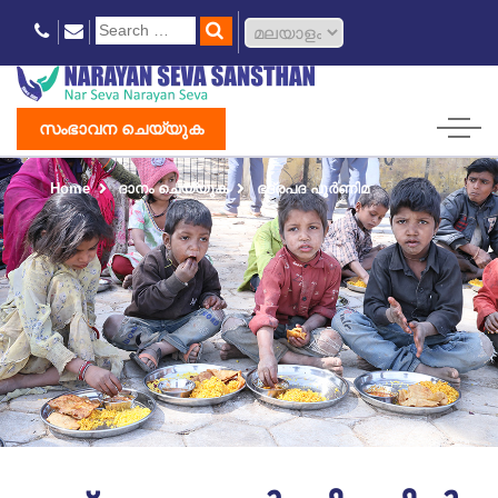
സംഭാവന ചെയ്യുക
Home
ദാനം ചെയ്യുക
ഭദ്രപദ പൂർണിമ