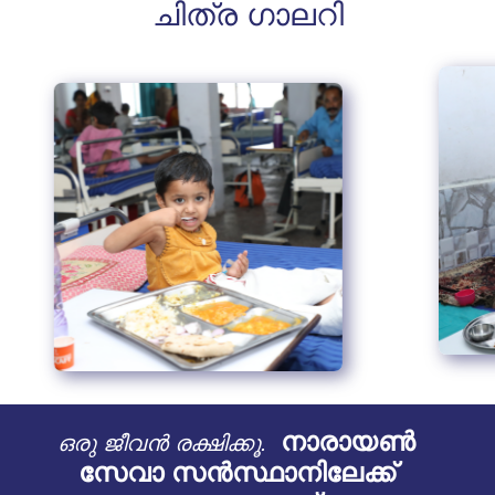
ചിത്ര ഗാലറി
നാരായൺ
ഒരു ജീവൻ രക്ഷിക്കൂ.
സേവാ സൻസ്ഥാനിലേക്ക്