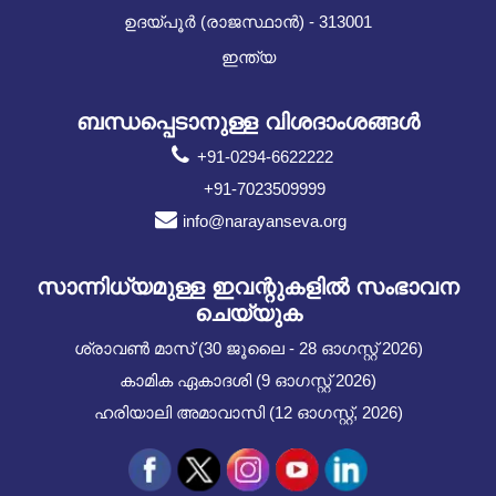
ഉദയ്പൂർ (രാജസ്ഥാൻ) - 313001
ഇന്ത്യ
ബന്ധപ്പെടാനുള്ള വിശദാംശങ്ങൾ
+91-0294-6622222
+91-7023509999
info@narayanseva.org
സാന്നിധ്യമുള്ള ഇവന്റുകളില്‍ സംഭാവന
ചെയ്യുക
ശ്രാവൺ മാസ് (30 ജൂലൈ - 28 ഓഗസ്റ്റ് 2026)
കാമിക ഏകാദശി (9 ഓഗസ്റ്റ് 2026)
ഹരിയാലി അമാവാസി (12 ഓഗസ്റ്റ്, 2026)