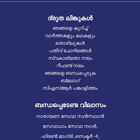
ദ്രുത ലിങ്കുകൾ
ഞങ്ങളെ കുറിച്ച്
വാർത്തകളും കഥകളും
തൊഴിലുകൾ
പതിവ് ചോദ്യങ്ങൾ
സ്വകാര്യതാ നയം
റീഫണ്ട് നയം
ഞങ്ങളെ ബന്ധപ്പെടുക
ബ്ലോഗ്
സിഎസ്ആർ പങ്കാളിത്തം
ബന്ധപ്പെടേണ്ട വിലാസം
നാരായണ സേവാ സൻസ്ഥാൻ
സേവാധാം സേവാ നഗർ,
ഹിരൺ മാഗ്രി, സെക്ടർ -4,