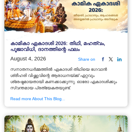
കാമികാ ഏകാദശി 2026: തിഥി, മഹത്വം,
പൂജാവിധി, ദാനത്തിന്റെ ഫലം
August 4, 2026
Share on
സനാതനധർമ്മത്തിൽ ഏകാദശി തിഥിയെ ഭഗവാൻ
ശ്രീഹരി വിഷ്ണുവിന്റെ ആരാധനയ്ക്ക് ഏറ്റവും
ശ്രേഷ്ഠമായതായി കണക്കാക്കുന്നു. ഓരോ ഏകാദശിക്കും
സ്വന്തമായ പ്രത്യേകതയുണ്ട്.
Read more About This Blog...