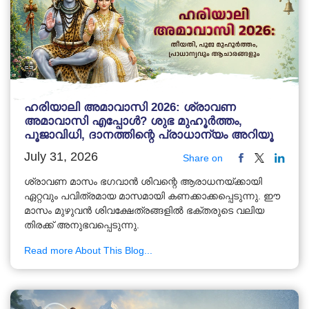
ഹരിയാലി അമാവാസി 2026: ശ്രാവണ
അമാവാസി എപ്പോൾ? ശുഭ മുഹൂർത്തം,
പൂജാവിധി, ദാനത്തിന്റെ പ്രാധാന്യം അറിയൂ
July 31, 2026
Share on
ശ്രാവണ മാസം ഭഗവാൻ ശിവന്റെ ആരാധനയ്ക്കായി
ഏറ്റവും പവിത്രമായ മാസമായി കണക്കാക്കപ്പെടുന്നു. ഈ
മാസം മുഴുവൻ ശിവക്ഷേത്രങ്ങളിൽ ഭക്തരുടെ വലിയ
തിരക്ക് അനുഭവപ്പെടുന്നു.
Read more About This Blog...