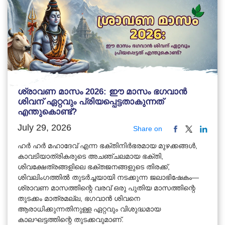
ശ്രാവണ മാസം 2026: ഈ മാസം ഭഗവാൻ
ശിവന് ഏറ്റവും പ്രിയപ്പെട്ടതാകുന്നത്
എന്തുകൊണ്ട്?
July 29, 2026
Share on
ഹർ ഹർ മഹാദേവ് എന്ന ഭക്തിനിർഭരമായ മുഴക്കങ്ങൾ,
കാവടിയാത്രികരുടെ അചഞ്ചലമായ ഭക്തി,
ശിവക്ഷേത്രങ്ങളിലെ ഭക്തജനങ്ങളുടെ തിരക്ക്,
ശിവലിംഗത്തിൽ തുടർച്ചയായി നടക്കുന്ന ജലാഭിഷേകം—
ശ്രാവണ മാസത്തിന്റെ വരവ് ഒരു പുതിയ മാസത്തിന്റെ
തുടക്കം മാത്രമല്ല, ഭഗവാൻ ശിവനെ
ആരാധിക്കുന്നതിനുള്ള ഏറ്റവും വിശുദ്ധമായ
കാലഘട്ടത്തിന്റെ തുടക്കവുമാണ്.