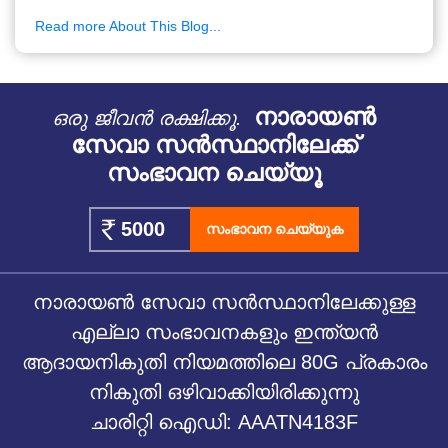
Read more About This Blog...
നാരായൺ
ഒരു ജീവൻ രക്ഷിക്കൂ.
സേവാ സൻസ്ഥാനിലേക്ക്
സംഭാവന ചെയ്യൂ
സംഭാവന ചെയ്യുക
നാരായൺ സേവാ സൻസ്ഥാനിലേക്കുള്ള
എല്ലാ സംഭാവനകളും ഇന്ത്യൻ
ആദായനികുതി നിയമത്തിലെ 80G പ്രകാരം
നികുതി ഒഴിവാക്കിയിരിക്കുന്നു
ചാരിറ്റി ഐഡി: AAATN4183F