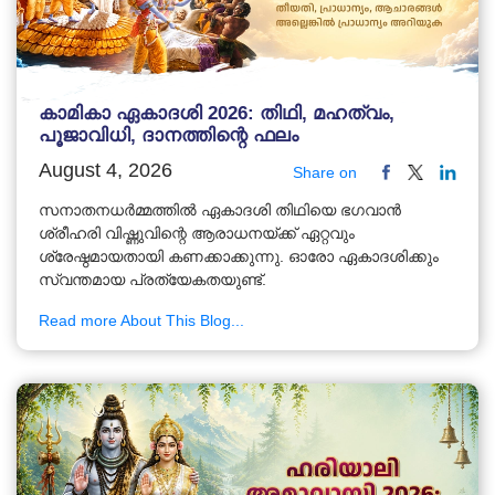
കാമികാ ഏകാദശി 2026: തിഥി, മഹത്വം,
പൂജാവിധി, ദാനത്തിന്റെ ഫലം
August 4, 2026
Share on
സനാതനധർമ്മത്തിൽ ഏകാദശി തിഥിയെ ഭഗവാൻ
ശ്രീഹരി വിഷ്ണുവിന്റെ ആരാധനയ്ക്ക് ഏറ്റവും
ശ്രേഷ്ഠമായതായി കണക്കാക്കുന്നു. ഓരോ ഏകാദശിക്കും
സ്വന്തമായ പ്രത്യേകതയുണ്ട്.
Read more About This Blog...