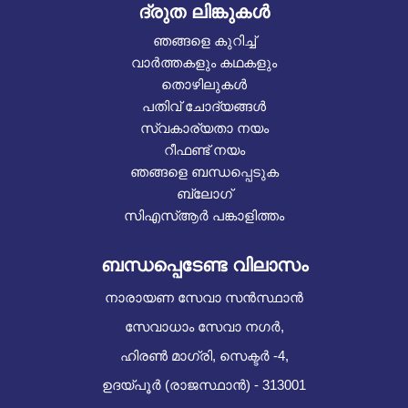
ദ്രുത ലിങ്കുകൾ
ഞങ്ങളെ കുറിച്ച്
വാർത്തകളും കഥകളും
തൊഴിലുകൾ
പതിവ് ചോദ്യങ്ങൾ
സ്വകാര്യതാ നയം
റീഫണ്ട് നയം
ഞങ്ങളെ ബന്ധപ്പെടുക
ബ്ലോഗ്
സിഎസ്ആർ പങ്കാളിത്തം
ബന്ധപ്പെടേണ്ട വിലാസം
നാരായണ സേവാ സൻസ്ഥാൻ
സേവാധാം സേവാ നഗർ,
ഹിരൺ മാഗ്രി, സെക്ടർ -4,
ഉദയ്പൂർ (രാജസ്ഥാൻ) - 313001