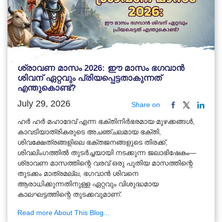
ശ്രാവണ മാസം 2026: ഈ മാസം ഭഗവാൻ
ശിവന് ഏറ്റവും പ്രിയപ്പെട്ടതാകുന്നത്
എന്തുകൊണ്ട്?
July 29, 2026
Share on
ഹർ ഹർ മഹാദേവ് എന്ന ഭക്തിനിർഭരമായ മുഴക്കങ്ങൾ,
കാവടിയാത്രികരുടെ അചഞ്ചലമായ ഭക്തി,
ശിവക്ഷേത്രങ്ങളിലെ ഭക്തജനങ്ങളുടെ തിരക്ക്,
ശിവലിംഗത്തിൽ തുടർച്ചയായി നടക്കുന്ന ജലാഭിഷേകം—
ശ്രാവണ മാസത്തിന്റെ വരവ് ഒരു പുതിയ മാസത്തിന്റെ
തുടക്കം മാത്രമല്ല, ഭഗവാൻ ശിവനെ
ആരാധിക്കുന്നതിനുള്ള ഏറ്റവും വിശുദ്ധമായ
കാലഘട്ടത്തിന്റെ തുടക്കവുമാണ്.
Read more About This Blog...