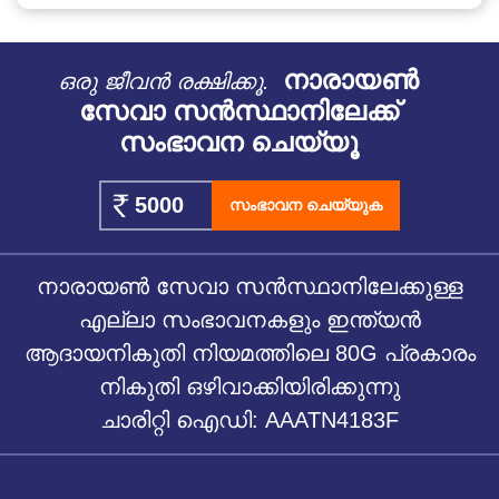
നാരായൺ
ഒരു ജീവൻ രക്ഷിക്കൂ.
സേവാ സൻസ്ഥാനിലേക്ക്
സംഭാവന ചെയ്യൂ
സംഭാവന ചെയ്യുക
നാരായൺ സേവാ സൻസ്ഥാനിലേക്കുള്ള
എല്ലാ സംഭാവനകളും ഇന്ത്യൻ
ആദായനികുതി നിയമത്തിലെ 80G പ്രകാരം
നികുതി ഒഴിവാക്കിയിരിക്കുന്നു
ചാരിറ്റി ഐഡി: AAATN4183F