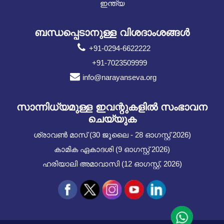
ഇന്ത്യ
ബന്ധപ്പെടാനുള്ള വിശദാംശങ്ങൾ
+91-0294-6622222
+91-7023509999
info@narayanseva.org
സാന്നിധ്യമുള്ള ഇവന്റുകളില്‍ സംഭാവന
ചെയ്യുക
ശ്രാവൺ മാസ് (30 ജൂലൈ - 28 ഓഗസ്റ്റ് 2026)
കാമിക ഏകാദശി (9 ഓഗസ്റ്റ് 2026)
ഹരിയാലി അമാവാസി (12 ഓഗസ്റ്റ്, 2026)