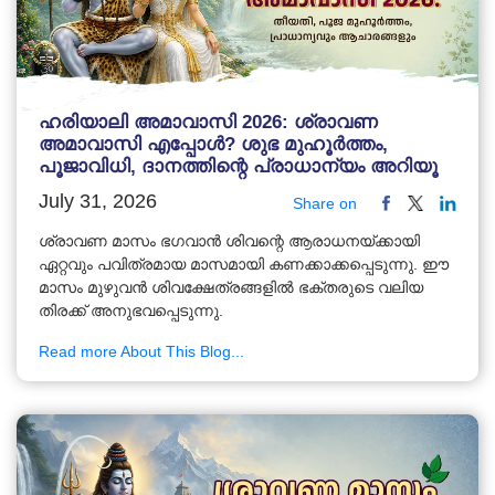
ഹരിയാലി അമാവാസി 2026: ശ്രാവണ
അമാവാസി എപ്പോൾ? ശുഭ മുഹൂർത്തം,
പൂജാവിധി, ദാനത്തിന്റെ പ്രാധാന്യം അറിയൂ
July 31, 2026
Share on
ശ്രാവണ മാസം ഭഗവാൻ ശിവന്റെ ആരാധനയ്ക്കായി
ഏറ്റവും പവിത്രമായ മാസമായി കണക്കാക്കപ്പെടുന്നു. ഈ
മാസം മുഴുവൻ ശിവക്ഷേത്രങ്ങളിൽ ഭക്തരുടെ വലിയ
തിരക്ക് അനുഭവപ്പെടുന്നു.
Read more About This Blog...