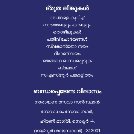
ദ്രുത ലിങ്കുകൾ
ഞങ്ങളെ കുറിച്ച്
വാർത്തകളും കഥകളും
തൊഴിലുകൾ
പതിവ് ചോദ്യങ്ങൾ
സ്വകാര്യതാ നയം
റീഫണ്ട് നയം
ഞങ്ങളെ ബന്ധപ്പെടുക
ബ്ലോഗ്
സിഎസ്ആർ പങ്കാളിത്തം
ബന്ധപ്പെടേണ്ട വിലാസം
നാരായണ സേവാ സൻസ്ഥാൻ
സേവാധാം സേവാ നഗർ,
ഹിരൺ മാഗ്രി, സെക്ടർ -4,
ഉദയ്പൂർ (രാജസ്ഥാൻ) - 313001