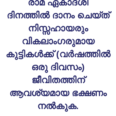
രാമ ഏകാദശി
ദിനത്തിൽ ദാനം ചെയ്ത്
നിസ്സഹായരും
വികലാംഗരുമായ
കുട്ടികൾക്ക് (വർഷത്തിൽ
ഒരു ദിവസം)
ജീവിതത്തിന്
ആവശ്യമായ ഭക്ഷണം
നൽകുക.