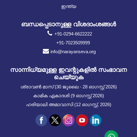
ഇന്ത്യ
ബന്ധപ്പെടാനുള്ള വിശദാംശങ്ങൾ
+91-0294-6622222
+91-7023509999
info@narayanseva.org
സാന്നിധ്യമുള്ള ഇവന്റുകളില്‍ സംഭാവന
ചെയ്യുക
ശ്രാവൺ മാസ് (30 ജൂലൈ - 28 ഓഗസ്റ്റ് 2026)
കാമിക ഏകാദശി (9 ഓഗസ്റ്റ് 2026)
ഹരിയാലി അമാവാസി (12 ഓഗസ്റ്റ്, 2026)