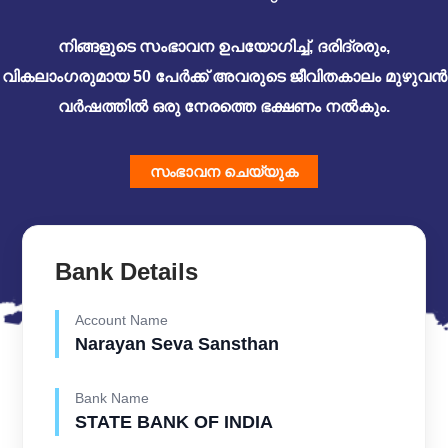
നിങ്ങളുടെ സംഭാവന ഉപയോഗിച്ച്, ദരിദ്രരും,
വികലാംഗരുമായ 50 പേർക്ക് അവരുടെ ജീവിതകാലം മുഴുവൻ
വർഷത്തിൽ ഒരു നേരത്തെ ഭക്ഷണം നൽകും.
സംഭാവന ചെയ്യുക
Bank Details
Account Name
Narayan Seva Sansthan
Bank Name
STATE BANK OF INDIA