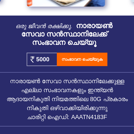
നാരായൺ
ഒരു ജീവൻ രക്ഷിക്കൂ.
സേവാ സൻസ്ഥാനിലേക്ക്
സംഭാവന ചെയ്യൂ
സംഭാവന ചെയ്യുക
നാരായൺ സേവാ സൻസ്ഥാനിലേക്കുള്ള
എല്ലാ സംഭാവനകളും ഇന്ത്യൻ
ആദായനികുതി നിയമത്തിലെ 80G പ്രകാരം
നികുതി ഒഴിവാക്കിയിരിക്കുന്നു
ചാരിറ്റി ഐഡി: AAATN4183F