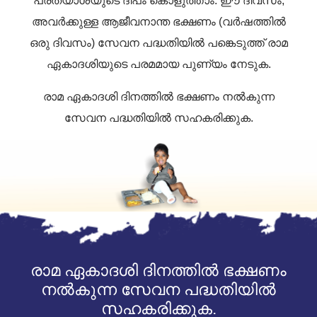
പ്രത്യാശയുടെ ദീപം കൊളുത്താം. ഈ ദിവസം,
അവർക്കുള്ള ആജീവനാന്ത ഭക്ഷണം (വർഷത്തിൽ
ഒരു ദിവസം) സേവന പദ്ധതിയിൽ പങ്കെടുത്ത് രാമ
ഏകാദശിയുടെ പരമമായ പുണ്യം നേടുക.
രാമ ഏകാദശി ദിനത്തിൽ ഭക്ഷണം നൽകുന്ന
സേവന പദ്ധതിയിൽ സഹകരിക്കുക.
രാമ ഏകാദശി ദിനത്തിൽ ഭക്ഷണം
നൽകുന്ന സേവന പദ്ധതിയിൽ
സഹകരിക്കുക.