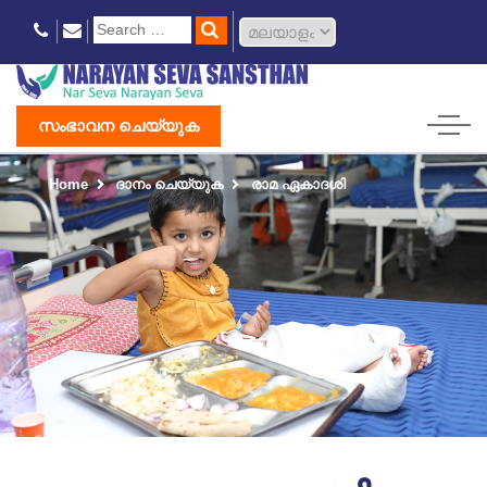
സംഭാവന ചെയ്യുക
Home
ദാനം ചെയ്യുക
രാമ ഏകാദശി