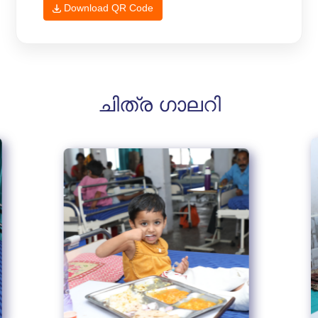
Download QR Code
ചിത്ര ഗാലറി