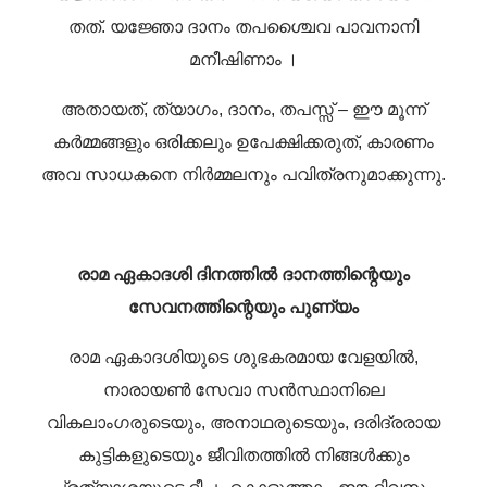
തത്.
യജ്ഞോ ദാനം തപശ്ചൈവ പാവനാനി
മനീഷിണാം ।
അതായത്, ത്യാഗം, ദാനം, തപസ്സ് – ഈ മൂന്ന്
കർമ്മങ്ങളും ഒരിക്കലും ഉപേക്ഷിക്കരുത്, കാരണം
അവ സാധകനെ നിർമ്മലനും പവിത്രനുമാക്കുന്നു.
രാമ ഏകാദശി ദിനത്തിൽ ദാനത്തിന്റെയും
സേവനത്തിന്റെയും പുണ്യം
രാമ ഏകാദശിയുടെ ശുഭകരമായ വേളയിൽ,
നാരായൺ സേവാ സൻസ്ഥാനിലെ
വികലാംഗരുടെയും, അനാഥരുടെയും, ദരിദ്രരായ
കുട്ടികളുടെയും ജീവിതത്തിൽ നിങ്ങൾക്കും