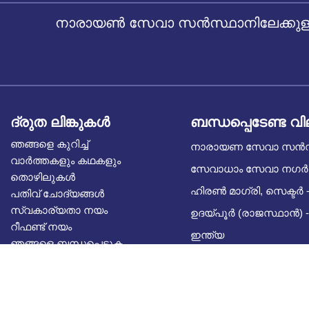
നാരായൺ സേവാ സൻസ്ഥാനിലേക്കുള്ള
ദ്രുത ലിങ്കുകൾ
ബന്ധപ്പെടേണ്ട വ
ഞങ്ങളെ കുറിച്ച്
നാരായണ സേവാ സൻ
വാർത്തകളും കഥകളും
സേവാധാം സേവാ നഗർ
തൊഴിലുകൾ
ഹിരൺ മാഗ്രി, സെക്ടർ -
പതിവ് ചോദ്യങ്ങൾ
സ്വകാര്യതാ നയം
ഉദയ്പൂർ (രാജസ്ഥാൻ) -
റീഫണ്ട് നയം
ഇന്ത്യ
ഞങ്ങളെ ബന്ധപ്പെടുക
ബ്ലോഗ്
സിഎസ്ആർ പങ്കാളിത്തം