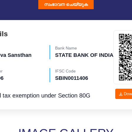
സംഭാവന ചെയ്യുക
ils
Bank Name
eva Sansthan
STATE BANK OF INDIA
er
IFSC Code
96
SBIN0011406
Dow
l tax exemption under
Section 80G