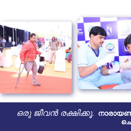
ഒരു ജീവൻ രക്ഷിക്കൂ.
നാരായൺ 
ചെ