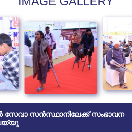
IMAGE GALLERY
സേവാ സൻസ്ഥാനിലേക്ക് സംഭാവന
യ്യൂ