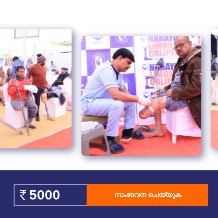
സംഭാവന ചെയ്യുക