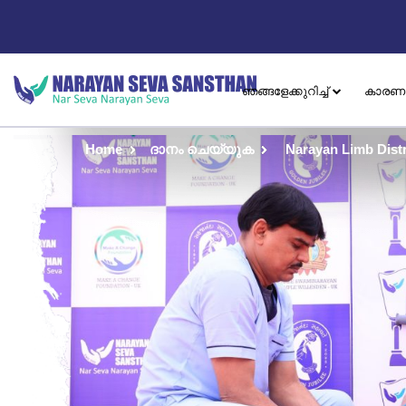
ഞങ്ങളേക്കുറിച്ച്
കാരണ
Home
ദാനം ചെയ്യുക
Narayan Limb Dist