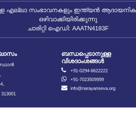
 എല്ലാ സംഭാവനകളും ഇന്ത്യൻ ആദായനികുതി
ഒഴിവാക്കിയിരിക്കുന്നു
ചാരിറ്റി ഐഡി: AAATN4183F
ിലാസം
ബന്ധപ്പെടാനുള്ള
വിശദാംശങ്ങൾ
സ്ഥാൻ
+91-0294-6622222
,
+91-7023509999
4,
info@narayanseva.org
 313001