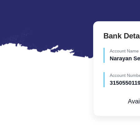
Bank Deta
Account Name
Narayan S
Account Numb
315055011
Avai