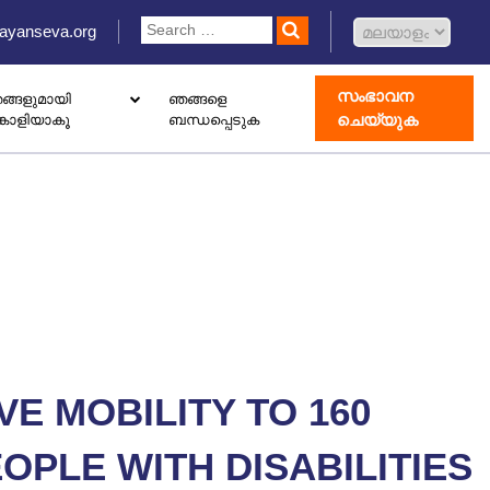
ayanseva.org
സംഭാവന
ങ്ങളുമായി
ഞങ്ങളെ
ചെയ്യുക
്കാളിയാകൂ
ബന്ധപ്പെടുക
 ഡൊണേഷൻ ബോക്സ് സജ്ജീകരിക്കുക
ോതെറാപ്പി കേന്ദ്രം തുറക്കുക
ാംഗ് വിവാഹിൽ രജിസ്റ്റർ ചെയ്യുക
VE MOBILITY TO 160
OPLE WITH DISABILITIES