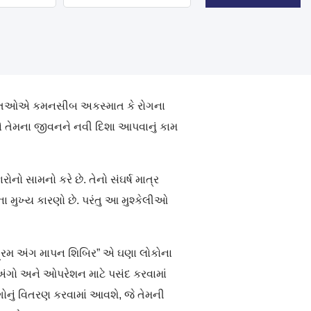
વ્યક્તિઓએ કમનસીબ અકસ્માત કે રોગના
ીને તેમના જીવનને નવી દિશા આપવાનું કામ
 સામનો કરે છે. તેનો સંઘર્ષ માત્ર
મુખ્ય કારણો છે. પરંતુ આ મુશ્કેલીઓ
ત્રિમ અંગ માપન શિબિર” એ ઘણા લોકોના
અંગો અને ઓપરેશન માટે પસંદ કરવામાં
ગોનું વિતરણ કરવામાં આવશે, જે તેમની