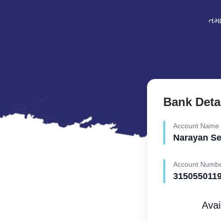
તમા
Bank Deta
Account Name
Narayan S
Account Numb
315055011
Avai