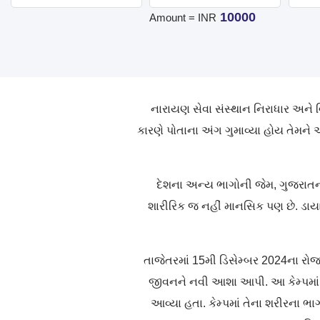
10000
Amount = INR
નારાયણ સેવા સંસ્થાન નિરાધાર અને 
કારણે પોતાના અંગ ગુમાવ્યા હોય તેમને 
દેશના અન્ય ભાગોની જેમ, ગુજરાતના
શારીરિક જ નહીં માનસિક પણ છે. ડાય
તાજેતરમાં 15મી ડિસેમ્બર 2024ના રો
જીવનને નવી આશા આપી. આ કેમ્પમાં મ
આવ્યા હતા. કેમ્પમાં તેના શરીરના ભ