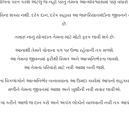
ીલતા પરત કરશે એટલું જ નહીં પરંતુ તેમના આત્મવિશ્વાસમાં પણ વધારો 
ર વિના શક્ય નથી. દરેક દાન, દરેક સહાય આ જરૂરિયાતમંદોના જીવનને 
છે.
તમારું નાનું યોગદાન તેમના માટે મોટો ફરક લાવી શકે છે-
આનાથી તેમને પોતાના પગ પર ઉભા રહેવાની તક મળશે.
આ તેમના જીવનમાં ફરીથી સ્મિત અને આત્મનિર્ભરતા લાવશે.
આ તેમના પરિવારો માટે નવી આશા બની જશે.
તા વિકલાંગોને આત્મનિર્ભર બનાવવાના આ ઉમદા કાર્યમાં આપનો સહકા
મળીને તેમના જીવનમાં આશા અને ખુશીની નવી સવાર લાવીએ.
ૃપા કરીને આજે જ દાન કરો અને અપંગ લોકોને ચાલવાની નવી તક આપ