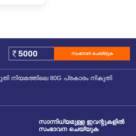
സംഭാവന ചെയ്യുക
 നിയമത്തിലെ 80G പ്രകാരം നികുതി
സാന്നിധ്യമുള്ള ഇവന്റുകളില്‍
സംഭാവന ചെയ്യുക