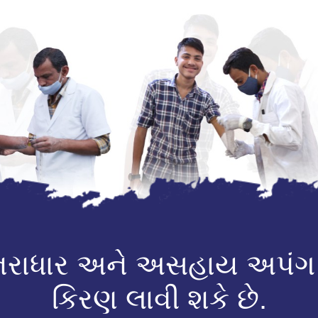
 નિરાધાર અને અસહાય અપંગ
કિરણ લાવી શકે છે.