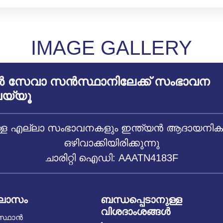
IMAGE GALLERY
സേവാ സൻസ്ഥാനിലേക്ക് സംഭാവന
യ്യൂ
 എല്ലാ സംഭാവനകളും ഇന്ത്യൻ ആദായനികുതി
ഒഴിവാക്കിയിരിക്കുന്നു
ചാരിറ്റി ഐഡി: AAATN4183F
ിലാസം
ബന്ധപ്പെടാനുള്ള
വിശദാംശങ്ങൾ
സ്ഥാൻ