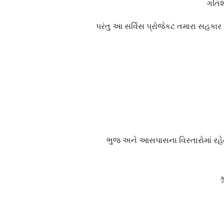
ગતિશ
પરંતુ આ સર્વિસ પ્રોજેકટ તમારા સહકા
ભુજ અને આસપાસના વિસ્તારોમાં રહે
ક