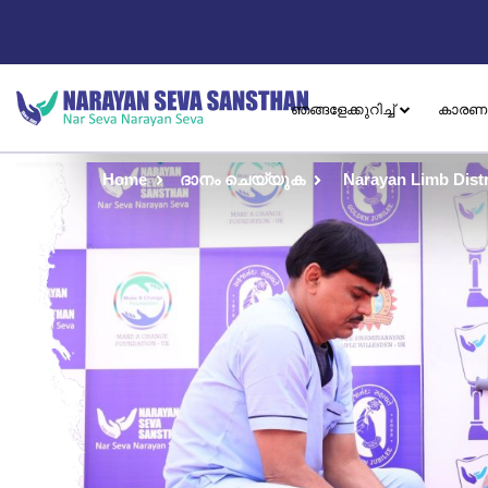
ഞങ്ങളേക്കുറിച്ച്
കാരണ
Home
ദാനം ചെയ്യുക
Narayan Limb Dist