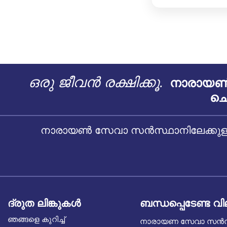
ഒരു ജീവൻ രക്ഷിക്കൂ.
നാരായൺ 
ചെ
നാരായൺ സേവാ സൻസ്ഥാനിലേക്കുള്ള
ദ്രുത ലിങ്കുകൾ
ബന്ധപ്പെടേണ്ട വ
ഞങ്ങളെ കുറിച്ച്
നാരായണ സേവാ സൻ