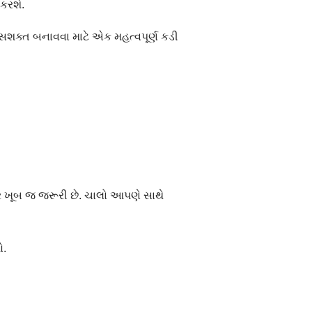
કરશે.
સશક્ત બનાવવા માટે એક મહત્વપૂર્ણ કડી
ર ખૂબ જ જરૂરી છે. ચાલો આપણે સાથે
ો.