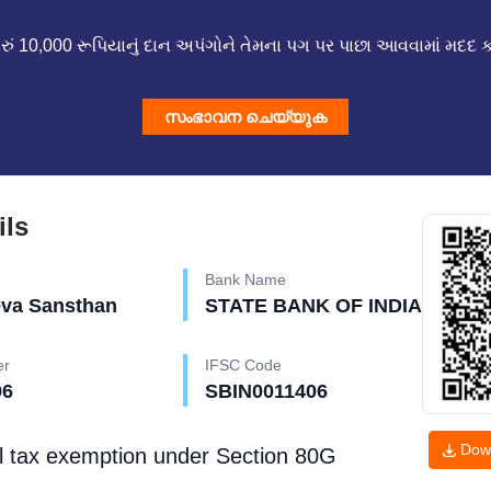
રું 10,000 રૂપિયાનું દાન અપંગોને તેમના પગ પર પાછા આવવામાં મદદ ક
സംഭാവന ചെയ്യുക
ils
Bank Name
eva Sansthan
STATE BANK OF INDIA
er
IFSC Code
96
SBIN0011406
Dow
l tax exemption under
Section 80G