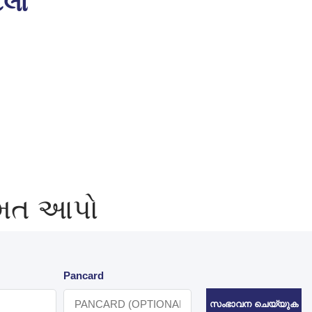
લો
િંમત આપો
Pancard
സംഭാവന ചെയ്യുക