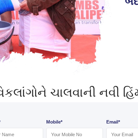
બદ
િકલાંગોને ચાલવાની નવી હ
*
Mobile*
Email*