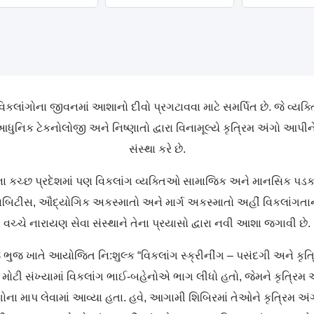
વિકલાંગોના જીવનમાં આશાનો દીવો પ્રગટાવવા માટે સમર્પિત છે. જે 
આધુનિક ટેકનોલોજી અને નિષ્ણાતો દ્વારા વિનામૂલ્યે કૃત્રિમ અંગો આપ
સંસ્થા કરે છે.
 કચ્છ પ્રદેશમાં પણ વિકલાંગ વ્યક્તિઓ સામાજિક અને માનસિક પડકારોનો
ાબિટીસ, ઔદ્યોગિક અકસ્માતો અને માર્ગ અકસ્માતો અહીં વિકલાંગતાના 
વચ્ચે નારાયણ સેવા સંસ્થાને તેના પ્રયાસો દ્વારા નવી આશા જગાવી છે.
જ ભુજ ખાતે આયોજિત નિ:શુલ્ક “વિકલાંગ સ્ક્રીનીંગ – પસંદગી અને કૃ
ોટી સંખ્યામાં વિકલાંગ ભાઈ-બહેનોએ ભાગ લીધો હતો, જેમને કૃત્રિમ 
ાગોના માપ લેવામાં આવ્યા હતા. હવે, આગામી શિબિરમાં તેઓને કૃત્રિમ અં