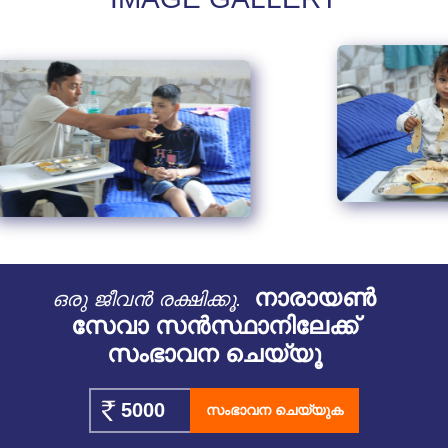
നാരായൺ
ഒരു ജീവൻ രക്ഷിക്കൂ.
സേവാ സൻസ്ഥാനിലേക്ക്
സംഭാവന ചെയ്യൂ
സംഭാവന ചെയ്യുക