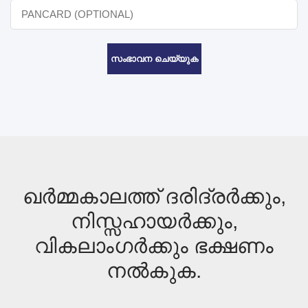
സംഭാവന ചെയ്യുക
ഖർമ്മകാലത്ത് ദരിദ്രർക്കും,
നിസ്സഹായർക്കും,
വികലാംഗർക്കും ഭക്ഷണം
നൽകുക.