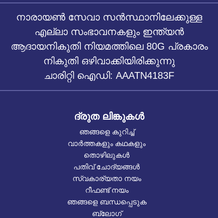
നാരായൺ സേവാ സൻസ്ഥാനിലേക്കുള്ള
എല്ലാ സംഭാവനകളും ഇന്ത്യൻ
ആദായനികുതി നിയമത്തിലെ 80G പ്രകാരം
നികുതി ഒഴിവാക്കിയിരിക്കുന്നു
ചാരിറ്റി ഐഡി: AAATN4183F
ദ്രുത ലിങ്കുകൾ
ഞങ്ങളെ കുറിച്ച്
വാർത്തകളും കഥകളും
തൊഴിലുകൾ
പതിവ് ചോദ്യങ്ങൾ
സ്വകാര്യതാ നയം
റീഫണ്ട് നയം
ഞങ്ങളെ ബന്ധപ്പെടുക
ബ്ലോഗ്