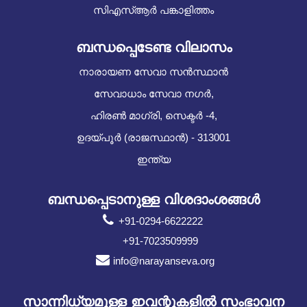
സിഎസ്ആർ പങ്കാളിത്തം
ബന്ധപ്പെടേണ്ട വിലാസം
നാരായണ സേവാ സൻസ്ഥാൻ
സേവാധാം സേവാ നഗർ,
ഹിരൺ മാഗ്രി, സെക്ടർ -4,
ഉദയ്പൂർ (രാജസ്ഥാൻ) - 313001
ഇന്ത്യ
ബന്ധപ്പെടാനുള്ള വിശദാംശങ്ങൾ
+91-0294-6622222
+91-7023509999
info@narayanseva.org
സാന്നിധ്യമുള്ള ഇവന്റുകളില്‍ സംഭാവന