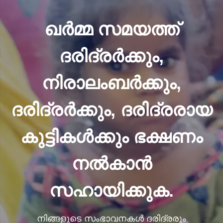
ഖർമ്മ സമയത്ത്
ദരിദ്രർക്കും,
നിരാലംബർക്കും,
ദരിദ്രർക്കും, ദരിദ്രരായ
കുട്ടികൾക്കും ഭക്ഷണം
നൽകാൻ
സഹായിക്കുക.
നിങ്ങളുടെ സംഭാവനകൾ ദരിദ്രരും