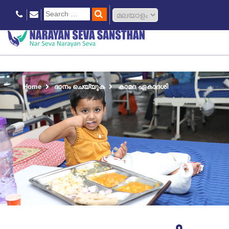
Home
ദാനം ചെയ്യുക
കാമദ ഏകാദശി