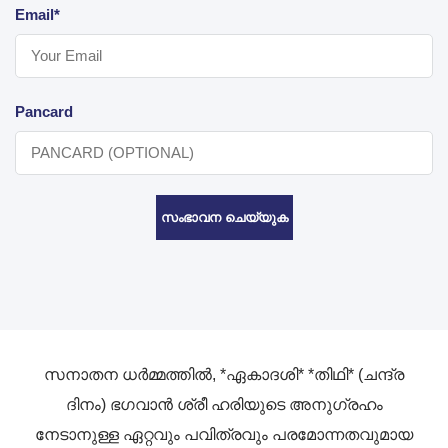
Email*
Pancard
സംഭാവന ചെയ്യുക
സനാതന ധർമ്മത്തിൽ, *ഏകാദശി* *തിഥി* (ചന്ദ്ര
ദിനം) ഭഗവാൻ ശ്രീ ഹരിയുടെ അനുഗ്രഹം
നേടാനുള്ള ഏറ്റവും പവിത്രവും പരമോന്നതവുമായ