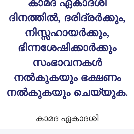
കാമദ ഏകാദശി
ദിനത്തിൽ, ദരിദ്രർക്കും,
നിസ്സഹായർക്കും,
ഭിന്നശേഷിക്കാർക്കും
സംഭാവനകൾ
നൽകുകയും ഭക്ഷണം
നൽകുകയും ചെയ്യുക.
കാമദ ഏകാദശി