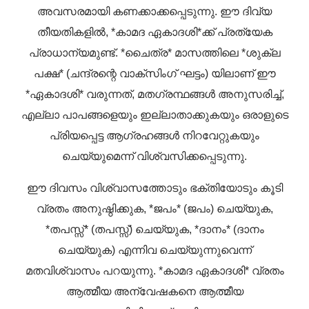
അവസരമായി കണക്കാക്കപ്പെടുന്നു. ഈ ദിവ്യ
തീയതികളിൽ, *കാമദ ഏകാദശി*ക്ക് പ്രത്യേക
പ്രാധാന്യമുണ്ട്. *ചൈത്ര* മാസത്തിലെ *ശുക്ല
പക്ഷ* (ചന്ദ്രന്റെ വാക്സിംഗ് ഘട്ടം) യിലാണ് ഈ
*ഏകാദശി* വരുന്നത്, മതഗ്രന്ഥങ്ങൾ അനുസരിച്ച്,
എല്ലാ പാപങ്ങളെയും ഇല്ലാതാക്കുകയും ഒരാളുടെ
പ്രിയപ്പെട്ട ആഗ്രഹങ്ങൾ നിറവേറ്റുകയും
ചെയ്യുമെന്ന് വിശ്വസിക്കപ്പെടുന്നു.
ഈ ദിവസം വിശ്വാസത്തോടും ഭക്തിയോടും കൂടി
വ്രതം അനുഷ്ഠിക്കുക, *ജപം* (ജപം) ചെയ്യുക,
*തപസ്സ്* (തപസ്സ്) ചെയ്യുക, *ദാനം* (ദാനം
ചെയ്യുക) എന്നിവ ചെയ്യുന്നുവെന്ന്
മതവിശ്വാസം പറയുന്നു. *കാമദ ഏകാദശി* വ്രതം
ആത്മീയ അന്വേഷകനെ ആത്മീയ