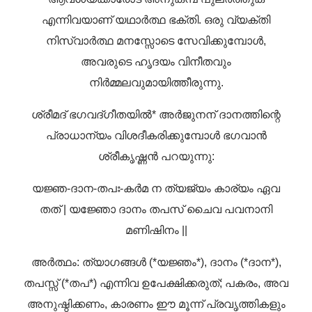
എന്നിവയാണ് യഥാർത്ഥ ഭക്തി. ഒരു വ്യക്തി
നിസ്വാർത്ഥ മനസ്സോടെ സേവിക്കുമ്പോൾ,
അവരുടെ ഹൃദയം വിനീതവും
നിർമ്മലവുമായിത്തീരുന്നു.
ശ്രീമദ് ഭഗവദ്ഗീതയിൽ* അർജുനന് ദാനത്തിന്റെ
പ്രാധാന്യം വിശദീകരിക്കുമ്പോൾ ഭഗവാൻ
ശ്രീകൃഷ്ണൻ പറയുന്നു:
യജ്ഞ-ദാന-തപഃ-കർമ ന ത്യജ്യം കാര്യം ഏവ
തത് |
യജ്ഞോ ദാനം തപസ് ചൈവ പവനാനി
മണിഷിനം ||
അർത്ഥം: ത്യാഗങ്ങൾ (*യജ്ഞം*), ദാനം (*ദാന*),
തപസ്സ് (*തപ*) എന്നിവ ഉപേക്ഷിക്കരുത്; പകരം, അവ
അനുഷ്ഠിക്കണം, കാരണം ഈ മൂന്ന് പ്രവൃത്തികളും