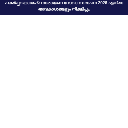
പകർപ്പവകാശം © നാരായണ സേവാ സ്ഥാപന 2026 എല്ലാ
അവകാശങ്ങളും നിക്ഷിപ്തം.