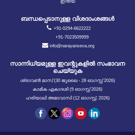
ഇന്ത്യ
ബന്ധപ്പെടാനുള്ള വിശദാംശങ്ങൾ
+91-0294-6622222
+91-7023509999
info@narayanseva.org
സാന്നിധ്യമുള്ള ഇവന്റുകളില്‍ സംഭാവന
ചെയ്യുക
ശ്രാവൺ മാസ് (30 ജൂലൈ - 28 ഓഗസ്റ്റ് 2026)
കാമിക ഏകാദശി (9 ഓഗസ്റ്റ് 2026)
ഹരിയാലി അമാവാസി (12 ഓഗസ്റ്റ്, 2026)