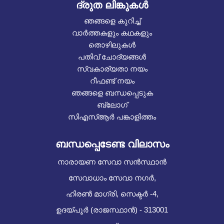
ദ്രുത ലിങ്കുകൾ
ഞങ്ങളെ കുറിച്ച്
വാർത്തകളും കഥകളും
തൊഴിലുകൾ
പതിവ് ചോദ്യങ്ങൾ
സ്വകാര്യതാ നയം
റീഫണ്ട് നയം
ഞങ്ങളെ ബന്ധപ്പെടുക
ബ്ലോഗ്
സിഎസ്ആർ പങ്കാളിത്തം
ബന്ധപ്പെടേണ്ട വിലാസം
നാരായണ സേവാ സൻസ്ഥാൻ
സേവാധാം സേവാ നഗർ,
ഹിരൺ മാഗ്രി, സെക്ടർ -4,
ഉദയ്പൂർ (രാജസ്ഥാൻ) - 313001