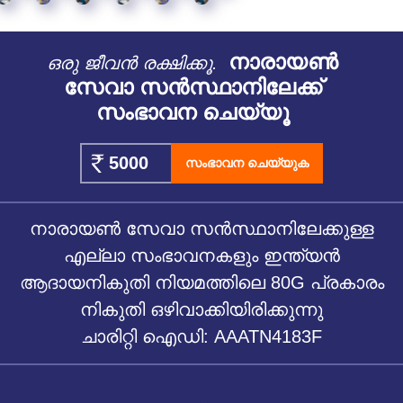
നാരായൺ
ഒരു ജീവൻ രക്ഷിക്കൂ.
സേവാ സൻസ്ഥാനിലേക്ക്
സംഭാവന ചെയ്യൂ
സംഭാവന ചെയ്യുക
നാരായൺ സേവാ സൻസ്ഥാനിലേക്കുള്ള
എല്ലാ സംഭാവനകളും ഇന്ത്യൻ
ആദായനികുതി നിയമത്തിലെ 80G പ്രകാരം
നികുതി ഒഴിവാക്കിയിരിക്കുന്നു
ചാരിറ്റി ഐഡി: AAATN4183F