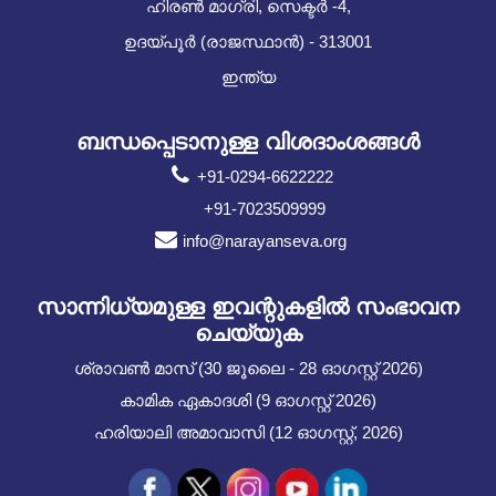
ഹിരൺ മാഗ്രി, സെക്ടർ -4,
ഉദയ്പൂർ (രാജസ്ഥാൻ) - 313001
ഇന്ത്യ
ബന്ധപ്പെടാനുള്ള വിശദാംശങ്ങൾ
+91-0294-6622222
+91-7023509999
info@narayanseva.org
സാന്നിധ്യമുള്ള ഇവന്റുകളില്‍ സംഭാവന
ചെയ്യുക
ശ്രാവൺ മാസ് (30 ജൂലൈ - 28 ഓഗസ്റ്റ് 2026)
കാമിക ഏകാദശി (9 ഓഗസ്റ്റ് 2026)
ഹരിയാലി അമാവാസി (12 ഓഗസ്റ്റ്, 2026)