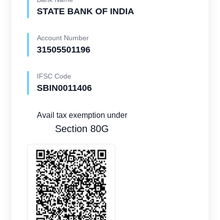
STATE BANK OF INDIA
Account Number
31505501196
IFSC Code
SBIN0011406
Avail tax exemption under
Section 80G