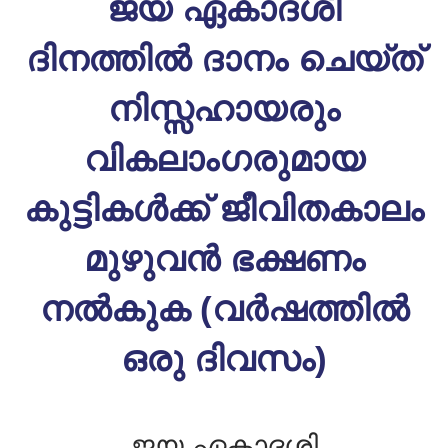
ജയ ഏകാദശി
ദിനത്തിൽ ദാനം ചെയ്ത്
നിസ്സഹായരും
വികലാംഗരുമായ
കുട്ടികൾക്ക് ജീവിതകാലം
മുഴുവൻ ഭക്ഷണം
നൽകുക (വർഷത്തിൽ
ഒരു ദിവസം)
ജയ ഏകാദശി