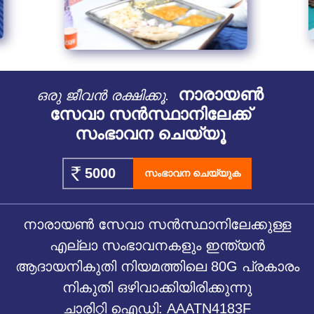
നാരായൺ
ഒരു ജീവൻ രക്ഷിക്കൂ.
സേവാ സൻസ്ഥാനിലേക്ക്
സംഭാവന ചെയ്യൂ
സംഭാവന ചെയ്യുക
നാരായൺ സേവാ സൻസ്ഥാനിലേക്കുള്ള
എല്ലാ സംഭാവനകളും ഇന്ത്യൻ
ആദായനികുതി നിയമത്തിലെ 80G പ്രകാരം
നികുതി ഒഴിവാക്കിയിരിക്കുന്നു
ചാരിറ്റി ഐഡി: AAATN4183F