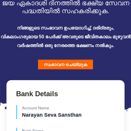
ജയ ഏകാദശി ദിനത്തിൽ ഭക്ഷ്യ സേവന
പദ്ധതിയിൽ സഹകരിക്കുക.
നിങ്ങളുടെ സംഭാവന ഉപയോഗിച്ച്, ദരിദ്രരും,
വികലാംഗരുമായ 50 പേർക്ക് അവരുടെ ജീവിതകാലം മുഴുവൻ
വർഷത്തിൽ ഒരു നേരത്തെ ഭക്ഷണം നൽകും.
സംഭാവന ചെയ്യുക
Bank Details
Account Name
Narayan Seva Sansthan
Bank Name