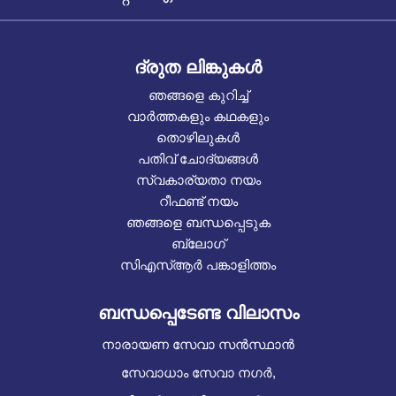
ദ്രുത ലിങ്കുകൾ
ഞങ്ങളെ കുറിച്ച്
വാർത്തകളും കഥകളും
തൊഴിലുകൾ
പതിവ് ചോദ്യങ്ങൾ
സ്വകാര്യതാ നയം
റീഫണ്ട് നയം
ഞങ്ങളെ ബന്ധപ്പെടുക
ബ്ലോഗ്
സിഎസ്ആർ പങ്കാളിത്തം
ബന്ധപ്പെടേണ്ട വിലാസം
നാരായണ സേവാ സൻസ്ഥാൻ
സേവാധാം സേവാ നഗർ,