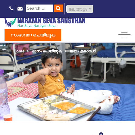
സംഭാവന ചെയ്യുക
Home
ദാനം ചെയ്യുക
ജയ ഏകാദശി