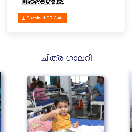
Download QR Code
ചിത്ര ഗാലറി