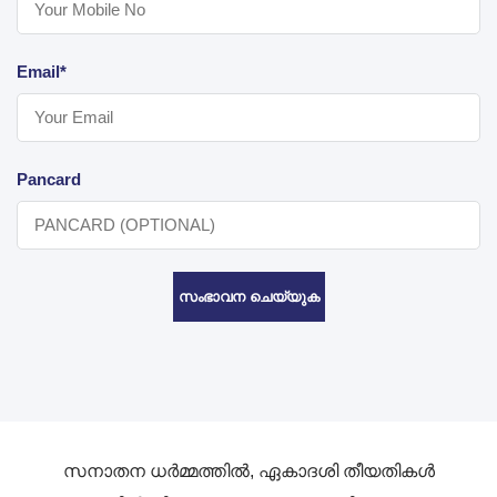
Email*
Pancard
സംഭാവന ചെയ്യുക
സനാതന ധർമ്മത്തിൽ, ഏകാദശി തീയതികൾ