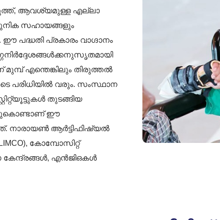
ുത്ത്, ആവശ്യമുള്ള എല്ലാ
ആധുനിക സഹായങ്ങളും
ഈ പദ്ധതി പ്രകാരം വാഗ്ദാനം
ഗനിർദ്ദേശങ്ങൾക്കനുസൃതമായി
ുമ്പ് എന്തെങ്കിലും തിരുത്തൽ
ുടെ പരിധിയിൽ വരും. സംസ്ഥാന
്യൂട്ടുകൾ തുടങ്ങിയ
്തുകൊണ്ടാണ് ഈ
നത്. നാരായൺ ആർട്ടിഫിഷ്യൽ
IMCO), കോമ്പോസിറ്റ്
േന്ദ്രങ്ങൾ, എൻ‌ജി‌ഒകൾ