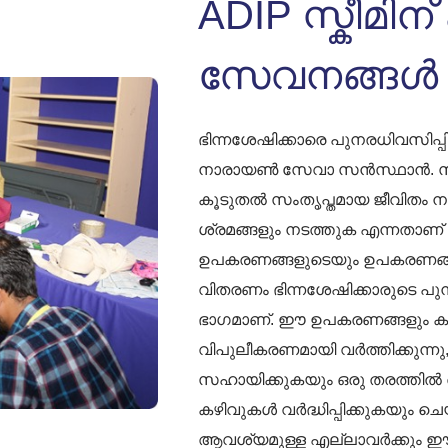
ADIP സ്കീമിന
സേവനങ്ങൾ
ഭിന്നശേഷിക്കാരെ പുനരധിവസിപ്
നാരായൺ സേവാ സൻസ്ഥാൻ. സമൂഹ
കൂടുതൽ സംതൃപ്തമായ ജീവിതം 
ശ്രമങ്ങളും നടത്തുക എന്നതാണ
ഉപകരണങ്ങളുടെയും ഉപകരണങ്
വിതരണം ഭിന്നശേഷിക്കാരുടെ പു
ഭാഗമാണ്. ഈ ഉപകരണങ്ങളും കൃത
വിപുലീകരണമായി വർത്തിക്കുന്
സഹായിക്കുകയും ഒരു തരത്തിൽ 
കഴിവുകൾ വർദ്ധിപ്പിക്കുകയും ചെ
ആവശ്യമുള്ള എല്ലാവർക്കും 