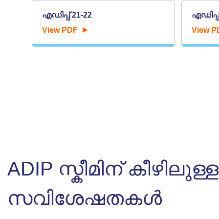
എഡിപ്പ് 21-22
എഡിപ്പ്
View PDF
View P
ADIP സ്കീമിന് കീഴിലുള്ള
സവിശേഷതകൾ