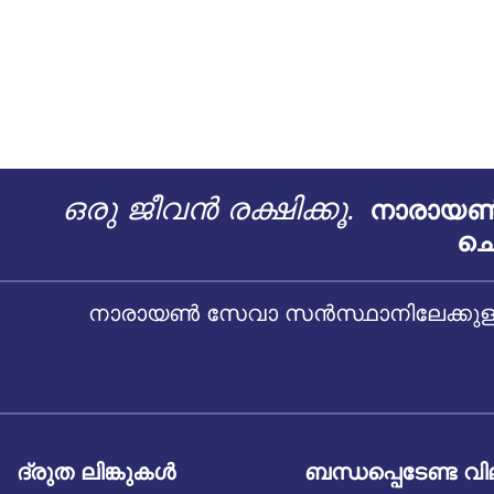
ഒരു ജീവൻ രക്ഷിക്കൂ.
നാരായൺ 
ചെ
നാരായൺ സേവാ സൻസ്ഥാനിലേക്കുള്ള
ദ്രുത ലിങ്കുകൾ
ബന്ധപ്പെടേണ്ട വ