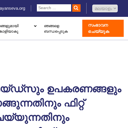
ayanseva.org
സംഭാവന
ങ്ങളുമായി
ഞങ്ങളെ
ചെയ്യുക
്കാളിയാകൂ
ബന്ധപ്പെടുക
 ഡൊണേഷൻ ബോക്സ് സജ്ജീകരിക്കുക
ോതെറാപ്പി കേന്ദ്രം തുറക്കുക
ാംഗ് വിവാഹിൽ രജിസ്റ്റർ ചെയ്യുക
യ്ഡ്‌സും ഉപകരണങ്ങളും
ങ്ങുന്നതിനും ഫിറ്റ്
യ്യുന്നതിനും