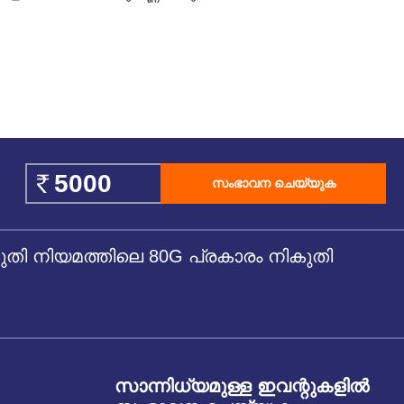
സംഭാവന ചെയ്യുക
 നിയമത്തിലെ 80G പ്രകാരം നികുതി
സാന്നിധ്യമുള്ള ഇവന്റുകളില്‍