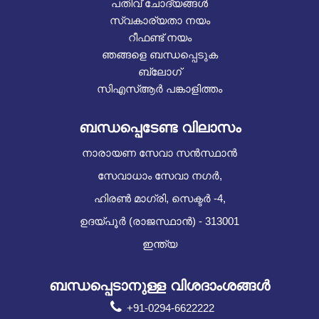
പതിവ് ചോദ്യങ്ങൾ
സ്വകാര്യതാ നയം
റീഫണ്ട് നയം
ഞങ്ങളെ ബന്ധപ്പെടുക
ബ്ലോഗ്
സിഎസ്ആർ പങ്കാളിത്തം
ബന്ധപ്പെടേണ്ട വിലാസം
നാരായണ സേവാ സൻസ്ഥാൻ
സേവാധാം സേവാ നഗർ,
ഹിരൺ മാഗ്രി, സെക്ടർ -4,
ഉദയ്പൂർ (രാജസ്ഥാൻ) - 313001
ഇന്ത്യ
ബന്ധപ്പെടാനുള്ള വിശദാംശങ്ങൾ
+91-0294-6622222