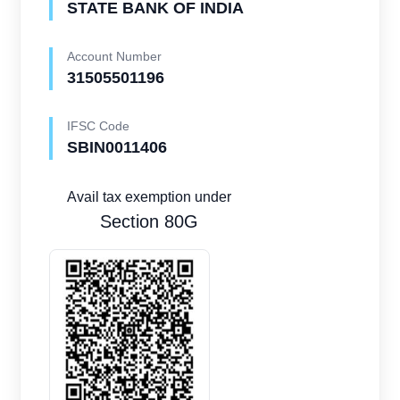
STATE BANK OF INDIA
Account Number
31505501196
IFSC Code
SBIN0011406
Avail tax exemption under
Section 80G