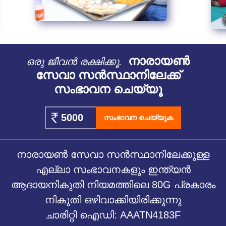
നാരായൺ
ഒരു ജീവൻ രക്ഷിക്കൂ.
സേവാ സൻസ്ഥാനിലേക്ക്
സംഭാവന ചെയ്യൂ
സംഭാവന ചെയ്യുക
നാരായൺ സേവാ സൻസ്ഥാനിലേക്കുള്ള
എല്ലാ സംഭാവനകളും ഇന്ത്യൻ
ആദായനികുതി നിയമത്തിലെ 80G പ്രകാരം
നികുതി ഒഴിവാക്കിയിരിക്കുന്നു
ചാരിറ്റി ഐഡി: AAATN4183F