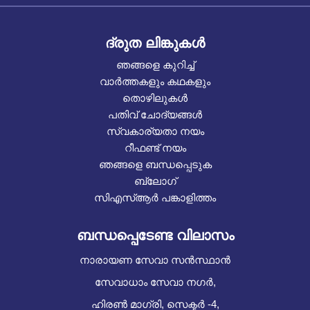
ദ്രുത ലിങ്കുകൾ
ഞങ്ങളെ കുറിച്ച്
വാർത്തകളും കഥകളും
തൊഴിലുകൾ
പതിവ് ചോദ്യങ്ങൾ
സ്വകാര്യതാ നയം
റീഫണ്ട് നയം
ഞങ്ങളെ ബന്ധപ്പെടുക
ബ്ലോഗ്
സിഎസ്ആർ പങ്കാളിത്തം
ബന്ധപ്പെടേണ്ട വിലാസം
നാരായണ സേവാ സൻസ്ഥാൻ
സേവാധാം സേവാ നഗർ,
ഹിരൺ മാഗ്രി, സെക്ടർ -4,