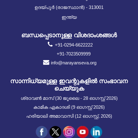
ഉദയ്പൂർ (രാജസ്ഥാൻ) - 313001
ഇന്ത്യ
ബന്ധപ്പെടാനുള്ള വിശദാംശങ്ങൾ
+91-0294-6622222
+91-7023509999
info@narayanseva.org
സാന്നിധ്യമുള്ള ഇവന്റുകളില്‍ സംഭാവന
ചെയ്യുക
ശ്രാവൺ മാസ് (30 ജൂലൈ - 28 ഓഗസ്റ്റ് 2026)
കാമിക ഏകാദശി (9 ഓഗസ്റ്റ് 2026)
ഹരിയാലി അമാവാസി (12 ഓഗസ്റ്റ്, 2026)