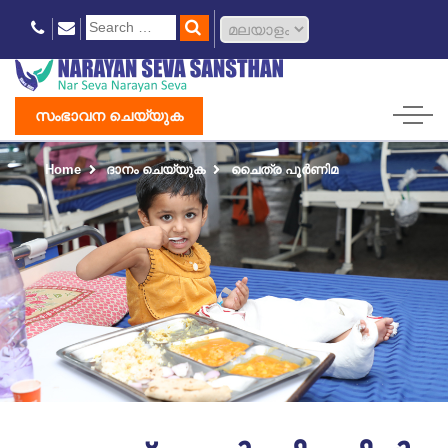
സംഭാവന ചെയ്യുക
Home
ദാനം ചെയ്യുക
ചൈത്ര പൂർണിമ