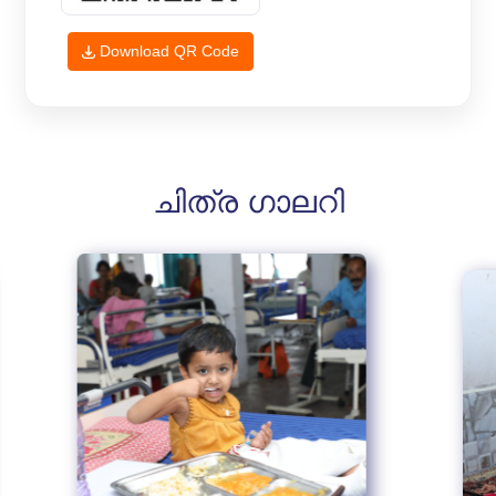
Download QR Code
ചിത്ര ഗാലറി