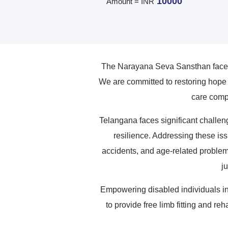
10000
Amount = INR
The Narayana Seva Sansthan faces a
We are committed to restoring hope 
care compa
Telangana faces significant challeng
resilience. Addressing these issu
accidents, and age-related problems
j
Empowering disabled individuals in
to provide free limb fitting and r