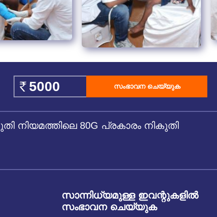
സംഭാവന ചെയ്യുക
 നിയമത്തിലെ 80G പ്രകാരം നികുതി
സാന്നിധ്യമുള്ള ഇവന്റുകളില്‍
സംഭാവന ചെയ്യുക