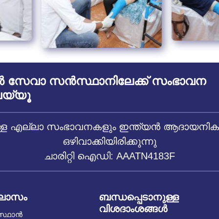
സേവാ സൻസ്ഥാനിലേക്ക് സംഭാവന
യ്യൂ
 എല്ലാ സംഭാവനകളും ഇന്ത്യൻ ആദായനികുതി
ഒഴിവാക്കിയിരിക്കുന്നു
ചാരിറ്റി ഐഡി: AAATN4183F
ിലാസം
ബന്ധപ്പെടാനുള്ള
വിശദാംശങ്ങൾ
സ്ഥാൻ