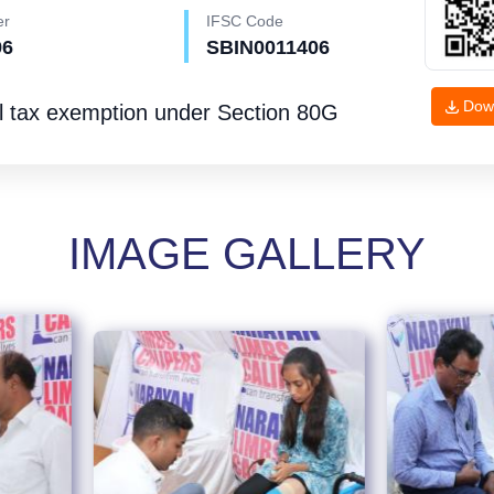
er
IFSC Code
96
SBIN0011406
Dow
l tax exemption under
Section 80G
IMAGE GALLERY