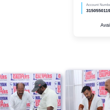
Account Numb
315055011
Avai