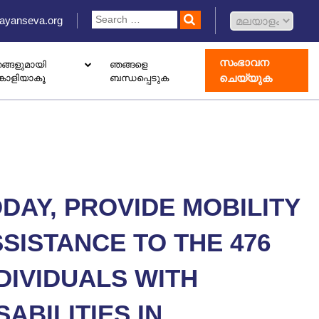
ayanseva.org
സംഭാവന
ങ്ങളുമായി
ഞങ്ങളെ
ചെയ്യുക
്കാളിയാകൂ
ബന്ധപ്പെടുക
 ഡൊണേഷൻ ബോക്സ് സജ്ജീകരിക്കുക
ോതെറാപ്പി കേന്ദ്രം തുറക്കുക
ാംഗ് വിവാഹിൽ രജിസ്റ്റർ ചെയ്യുക
DAY, PROVIDE MOBILITY
SISTANCE TO THE 476
DIVIDUALS WITH
SABILITIES IN