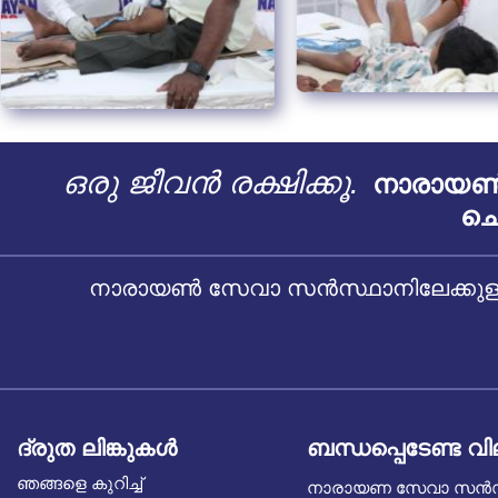
ഒരു ജീവൻ രക്ഷിക്കൂ.
നാരായൺ 
ചെ
നാരായൺ സേവാ സൻസ്ഥാനിലേക്കുള്ള
ദ്രുത ലിങ്കുകൾ
ബന്ധപ്പെടേണ്ട വ
ഞങ്ങളെ കുറിച്ച്
നാരായണ സേവാ സൻ