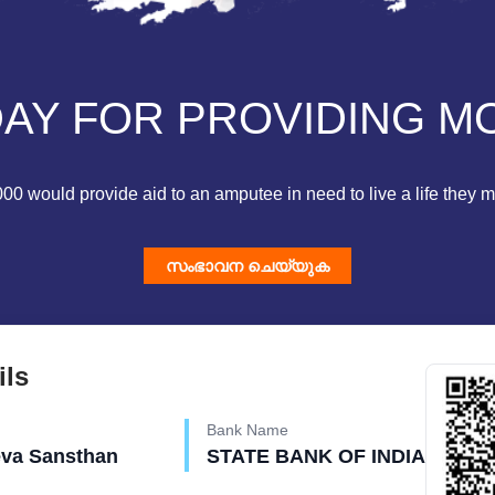
Y FOR PROVIDING MO
0 would provide aid to an amputee in need to live a life they mi
സംഭാവന ചെയ്യുക
ils
Bank Name
eva Sansthan
STATE BANK OF INDIA