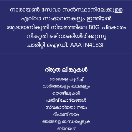
നാരായൺ സേവാ സൻസ്ഥാനിലേക്കുള്ള
എല്ലാ സംഭാവനകളും ഇന്ത്യൻ
ആദായനികുതി നിയമത്തിലെ 80G പ്രകാരം
നികുതി ഒഴിവാക്കിയിരിക്കുന്നു
ചാരിറ്റി ഐഡി: AAATN4183F
ദ്രുത ലിങ്കുകൾ
ഞങ്ങളെ കുറിച്ച്
വാർത്തകളും കഥകളും
തൊഴിലുകൾ
പതിവ് ചോദ്യങ്ങൾ
സ്വകാര്യതാ നയം
റീഫണ്ട് നയം
ഞങ്ങളെ ബന്ധപ്പെടുക
ബ്ലോഗ്