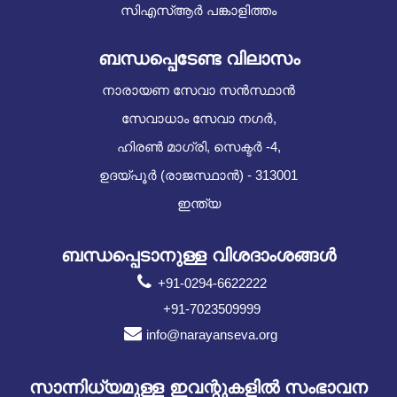
സിഎസ്ആർ പങ്കാളിത്തം
ബന്ധപ്പെടേണ്ട വിലാസം
നാരായണ സേവാ സൻസ്ഥാൻ
സേവാധാം സേവാ നഗർ,
ഹിരൺ മാഗ്രി, സെക്ടർ -4,
ഉദയ്പൂർ (രാജസ്ഥാൻ) - 313001
ഇന്ത്യ
ബന്ധപ്പെടാനുള്ള വിശദാംശങ്ങൾ
+91-0294-6622222
+91-7023509999
info@narayanseva.org
സാന്നിധ്യമുള്ള ഇവന്റുകളില്‍ സംഭാവന