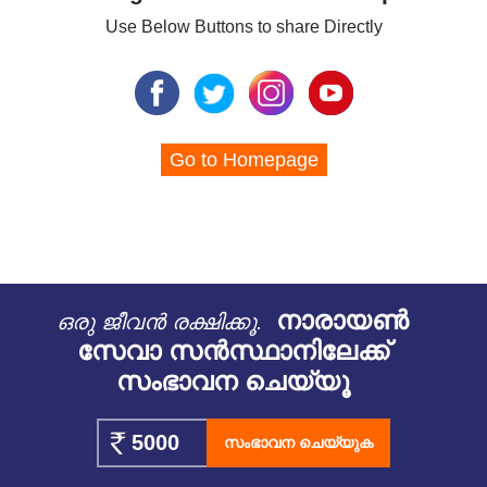
Use Below Buttons to share Directly
Go to Homepage
നാരായൺ
ഒരു ജീവൻ രക്ഷിക്കൂ.
സേവാ സൻസ്ഥാനിലേക്ക്
സംഭാവന ചെയ്യൂ
സംഭാവന ചെയ്യുക