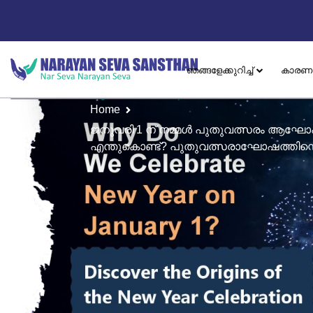
ഞങ്ങളേക്കുറിച്ച്
കാരണ
Home
ജനുവരി 1 ന് നമ്മൾ പുതുവത്സരം ആഘോഷി
എന്തുകൊണ്ട്? പുതുവത്സരാഘോഷത്തിന്റെ