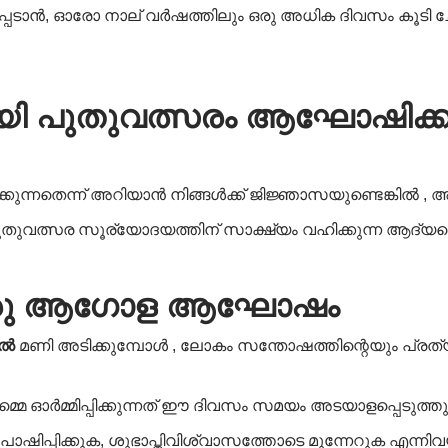
ാൻ, ഓരോ നാല് വർഷത്തിലും ഒരു അധിക ദിവസം കൂടി ചേ
യി
പുതുവത്സരം
ആഘോഷിക്കു
കുന്നതെന്ന് അറിയാൻ നിങ്ങൾക്ക് ജിജ്ഞാസയുണ്ടെങ്കിൽ 
ുതുവത്സര സൂര്യോദയത്തിന് സാക്ഷ്യം വഹിക്കുന്ന ആദ്യ
ു
ആഗോള
ആഘോഷം
കിൽ
മണി അടിക്കുമ്പോൾ , ലോകം സന്തോഷത്തിന്റെയും പ്ര
 ഓർമ്മിപ്പിക്കുന്നത് ഈ ദിവസം സമയം അടയാളപ്പെടുത്തുന
ിപോഷിപ്പിക്കുക, ശുഭാപ്തിവിശ്വാസത്തോടെ മുന്നേറുക എന്നി