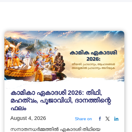
കാമികാ ഏകാദശി 2026: തിഥി,
മഹത്വം, പൂജാവിധി, ദാനത്തിന്റെ
ഫലം
August 4, 2026
Share on
സനാതനധർമ്മത്തിൽ ഏകാദശി തിഥിയെ