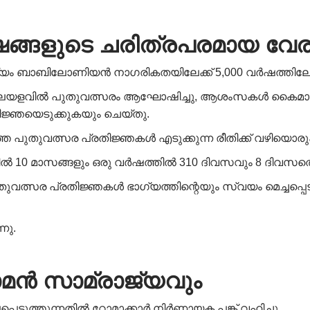
ങ്ങളുടെ
ചരിത്രപരമായ
വേ
്യം ബാബിലോണിയൻ നാഗരികതയിലേക്ക് 5,000 വർഷത്തിലേറ
ാലയളവിൽ പുതുവത്സരം ആഘോഷിച്ചു, ആശംസകൾ കൈമാറു
തിജ്ഞയെടുക്കുകയും ചെയ്തു.
പുതുവത്സര പ്രതിജ്ഞകൾ എടുക്കുന്ന രീതിക്ക് വഴിയൊരുക
10 മാസങ്ങളും ഒരു വർഷത്തിൽ 310 ദിവസവും 8 ദിവസത്തെ
സര പ്രതിജ്ഞകൾ ഭാഗ്യത്തിന്റെയും സ്വയം മെച്ചപ്പെട
നു.
ോമൻ
സാമ്രാജ്യവും
പെടുത്തുന്നതിൽ റോമാക്കാർ നിർണായക പങ്ക് വഹിച്ചു.