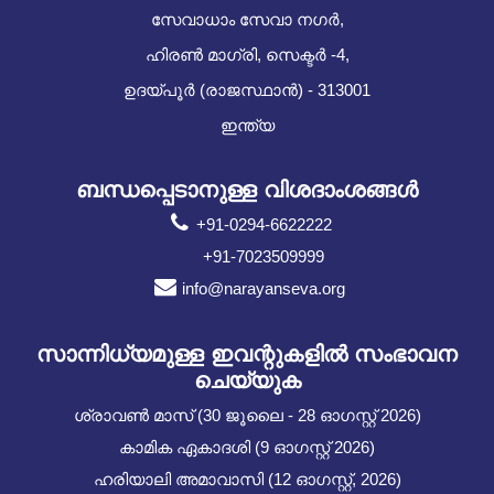
സേവാധാം സേവാ നഗർ,
ഹിരൺ മാഗ്രി, സെക്ടർ -4,
ഉദയ്പൂർ (രാജസ്ഥാൻ) - 313001
ഇന്ത്യ
ബന്ധപ്പെടാനുള്ള വിശദാംശങ്ങൾ
+91-0294-6622222
+91-7023509999
info@narayanseva.org
സാന്നിധ്യമുള്ള ഇവന്റുകളില്‍ സംഭാവന
ചെയ്യുക
ശ്രാവൺ മാസ് (30 ജൂലൈ - 28 ഓഗസ്റ്റ് 2026)
കാമിക ഏകാദശി (9 ഓഗസ്റ്റ് 2026)
ഹരിയാലി അമാവാസി (12 ഓഗസ്റ്റ്, 2026)