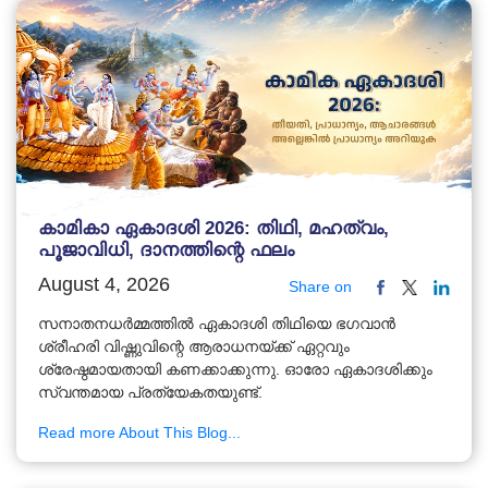
കാമികാ ഏകാദശി 2026: തിഥി, മഹത്വം,
പൂജാവിധി, ദാനത്തിന്റെ ഫലം
August 4, 2026
Share on
സനാതനധർമ്മത്തിൽ ഏകാദശി തിഥിയെ ഭഗവാൻ
ശ്രീഹരി വിഷ്ണുവിന്റെ ആരാധനയ്ക്ക് ഏറ്റവും
ശ്രേഷ്ഠമായതായി കണക്കാക്കുന്നു. ഓരോ ഏകാദശിക്കും
സ്വന്തമായ പ്രത്യേകതയുണ്ട്.
Read more About This Blog...