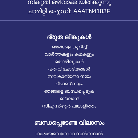
നികുതി ഒഴിവാക്കിയിരിക്കുന്നു
ചാരിറ്റി ഐഡി: AAATN4183F
ദ്രുത ലിങ്കുകൾ
ഞങ്ങളെ കുറിച്ച്
വാർത്തകളും കഥകളും
തൊഴിലുകൾ
പതിവ് ചോദ്യങ്ങൾ
സ്വകാര്യതാ നയം
റീഫണ്ട് നയം
ഞങ്ങളെ ബന്ധപ്പെടുക
ബ്ലോഗ്
സിഎസ്ആർ പങ്കാളിത്തം
ബന്ധപ്പെടേണ്ട വിലാസം
നാരായണ സേവാ സൻസ്ഥാൻ