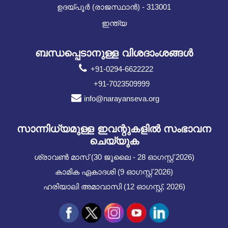
ഉദയ്പൂർ (രാജസ്ഥാൻ) - 313001
ഇന്ത്യ
ബന്ധപ്പെടാനുള്ള വിശദാംശങ്ങൾ
+91-0294-6622222
+91-7023509999
info@narayanseva.org
സാന്നിധ്യമുള്ള ഇവന്റുകളില്‍ സംഭാവന
ചെയ്യുക
ശ്രാവൺ മാസ് (30 ജൂലൈ - 28 ഓഗസ്റ്റ് 2026)
കാമിക ഏകാദശി (9 ഓഗസ്റ്റ് 2026)
ഹരിയാലി അമാവാസി (12 ഓഗസ്റ്റ്, 2026)