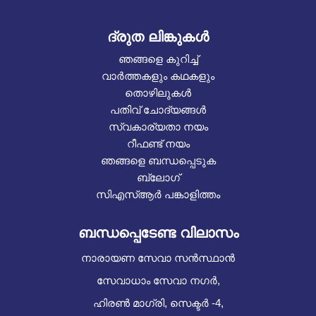
ദ്രുത ലിങ്കുകൾ
ഞങ്ങളെ കുറിച്ച്
വാർത്തകളും കഥകളും
തൊഴിലുകൾ
പതിവ് ചോദ്യങ്ങൾ
സ്വകാര്യതാ നയം
റീഫണ്ട് നയം
ഞങ്ങളെ ബന്ധപ്പെടുക
ബ്ലോഗ്
സിഎസ്ആർ പങ്കാളിത്തം
ബന്ധപ്പെടേണ്ട വിലാസം
നാരായണ സേവാ സൻസ്ഥാൻ
സേവാധാം സേവാ നഗർ,
ഹിരൺ മാഗ്രി, സെക്ടർ -4,