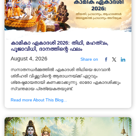
കാമികാ ഏകാദശി 2026: തിഥി, മഹത്വം,
പൂജാവിധി, ദാനത്തിന്റെ ഫലം
August 4, 2026
Share on
സനാതനധർമ്മത്തിൽ ഏകാദശി തിഥിയെ ഭഗവാൻ
ശ്രീഹരി വിഷ്ണുവിന്റെ ആരാധനയ്ക്ക് ഏറ്റവും
ശ്രേഷ്ഠമായതായി കണക്കാക്കുന്നു. ഓരോ ഏകാദശിക്കും
സ്വന്തമായ പ്രത്യേകതയുണ്ട്.
Read more About This Blog...