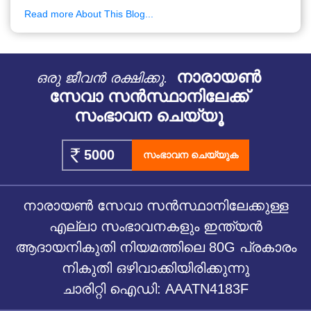
Read more About This Blog...
നാരായൺ
ഒരു ജീവൻ രക്ഷിക്കൂ.
സേവാ സൻസ്ഥാനിലേക്ക്
സംഭാവന ചെയ്യൂ
സംഭാവന ചെയ്യുക
നാരായൺ സേവാ സൻസ്ഥാനിലേക്കുള്ള
എല്ലാ സംഭാവനകളും ഇന്ത്യൻ
ആദായനികുതി നിയമത്തിലെ 80G പ്രകാരം
നികുതി ഒഴിവാക്കിയിരിക്കുന്നു
ചാരിറ്റി ഐഡി: AAATN4183F