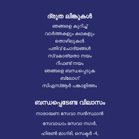
ദ്രുത ലിങ്കുകൾ
ഞങ്ങളെ കുറിച്ച്
വാർത്തകളും കഥകളും
തൊഴിലുകൾ
പതിവ് ചോദ്യങ്ങൾ
സ്വകാര്യതാ നയം
റീഫണ്ട് നയം
ഞങ്ങളെ ബന്ധപ്പെടുക
ബ്ലോഗ്
സിഎസ്ആർ പങ്കാളിത്തം
ബന്ധപ്പെടേണ്ട വിലാസം
നാരായണ സേവാ സൻസ്ഥാൻ
സേവാധാം സേവാ നഗർ,
ഹിരൺ മാഗ്രി, സെക്ടർ -4,