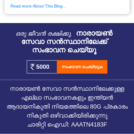
Read more About This Blog...
നാരായൺ
ഒരു ജീവൻ രക്ഷിക്കൂ.
സേവാ സൻസ്ഥാനിലേക്ക്
സംഭാവന ചെയ്യൂ
സംഭാവന ചെയ്യുക
നാരായൺ സേവാ സൻസ്ഥാനിലേക്കുള്ള
എല്ലാ സംഭാവനകളും ഇന്ത്യൻ
ആദായനികുതി നിയമത്തിലെ 80G പ്രകാരം
നികുതി ഒഴിവാക്കിയിരിക്കുന്നു
ചാരിറ്റി ഐഡി: AAATN4183F