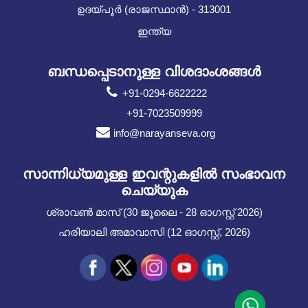
ഉദയ്പൂർ (രാജസ്ഥാൻ) - 313001
ഇന്ത്യ
ബന്ധപ്പെടാനുള്ള വിശദാംശങ്ങൾ
+91-0294-6622222
+91-7023509999
info@narayanseva.org
സാന്നിധ്യമുള്ള ഇവന്റുകളില്‍ സംഭാവന
ചെയ്യുക
ശ്രാവൺ മാസ് (30 ജൂലൈ - 28 ഓഗസ്റ്റ് 2026)
ഹരിയാലി അമാവാസി (12 ഓഗസ്റ്റ്, 2026)