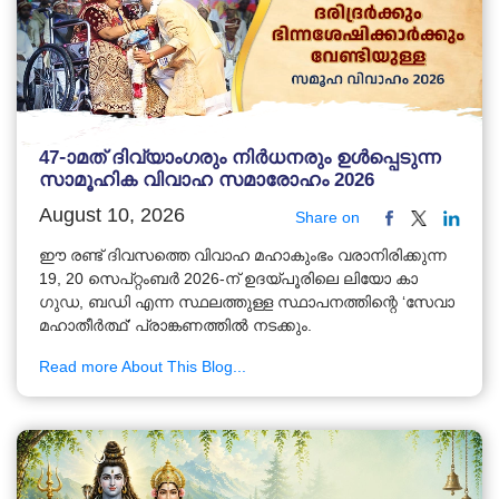
47-ാമത് ദിവ്യാംഗരും നിർധനരും ഉൾപ്പെടുന്ന
സാമൂഹിക വിവാഹ സമാരോഹം 2026
August 10, 2026
Share on
ഈ രണ്ട് ദിവസത്തെ വിവാഹ മഹാകുംഭം വരാനിരിക്കുന്ന
19, 20 സെപ്റ്റംബർ 2026-ന് ഉദയ്പൂരിലെ ലിയോ കാ
ഗുഡ, ബഡി എന്ന സ്ഥലത്തുള്ള സ്ഥാപനത്തിന്റെ ‘സേവാ
മഹാതീർത്ഥ്’ പ്രാങ്കണത്തിൽ നടക്കും.
Read more About This Blog...