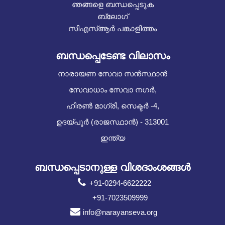
ഞങ്ങളെ ബന്ധപ്പെടുക
ബ്ലോഗ്
സിഎസ്ആർ പങ്കാളിത്തം
ബന്ധപ്പെടേണ്ട വിലാസം
നാരായണ സേവാ സൻസ്ഥാൻ
സേവാധാം സേവാ നഗർ,
ഹിരൺ മാഗ്രി, സെക്ടർ -4,
ഉദയ്പൂർ (രാജസ്ഥാൻ) - 313001
ഇന്ത്യ
ബന്ധപ്പെടാനുള്ള വിശദാംശങ്ങൾ
+91-0294-6622222
+91-7023509999
info@narayanseva.org