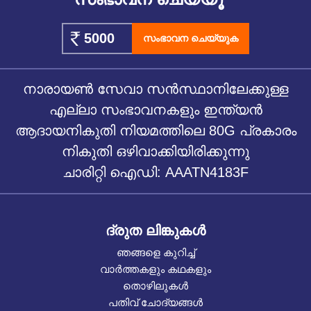
സംഭാവന ചെയ്യുക
നാരായൺ സേവാ സൻസ്ഥാനിലേക്കുള്ള
എല്ലാ സംഭാവനകളും ഇന്ത്യൻ
ആദായനികുതി നിയമത്തിലെ 80G പ്രകാരം
നികുതി ഒഴിവാക്കിയിരിക്കുന്നു
ചാരിറ്റി ഐഡി: AAATN4183F
ദ്രുത ലിങ്കുകൾ
ഞങ്ങളെ കുറിച്ച്
വാർത്തകളും കഥകളും
തൊഴിലുകൾ
പതിവ് ചോദ്യങ്ങൾ