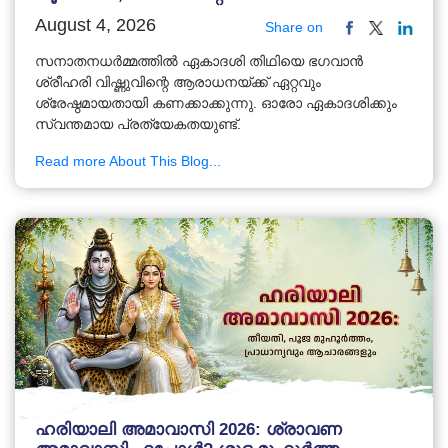
August 4, 2026
Share on
സനാതനധർമ്മത്തിൽ ഏകാദശി തിഥിയെ ഭഗവാൻ
ശ്രീഹരി വിഷ്ണുവിന്റെ ആരാധനയ്ക്ക് ഏറ്റവും
ശ്രേഷ്ഠമായതായി കണക്കാക്കുന്നു. ഓരോ ഏകാദശിക്കും
സ്വന്തമായ പ്രത്യേകതയുണ്ട്.
Read more About This Blog...
ഹരിയാലി അമാവാസി 2026: ശ്രാവണ