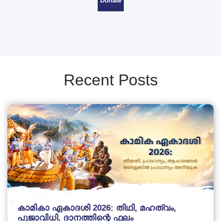
Donate
Recent Posts
കാമികാ ഏകാദശി 2026: തിഥി, മഹത്വം,
പൂജാവിധി, ദാനത്തിന്റെ ഫലം