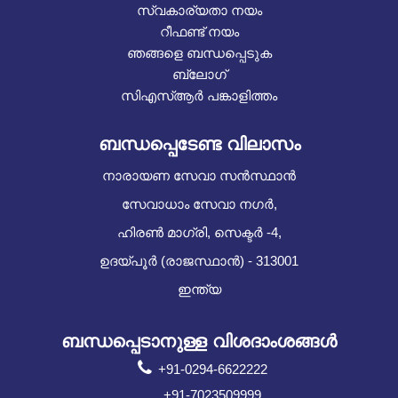
സ്വകാര്യതാ നയം
റീഫണ്ട് നയം
ഞങ്ങളെ ബന്ധപ്പെടുക
ബ്ലോഗ്
സിഎസ്ആർ പങ്കാളിത്തം
ബന്ധപ്പെടേണ്ട വിലാസം
നാരായണ സേവാ സൻസ്ഥാൻ
സേവാധാം സേവാ നഗർ,
ഹിരൺ മാഗ്രി, സെക്ടർ -4,
ഉദയ്പൂർ (രാജസ്ഥാൻ) - 313001
ഇന്ത്യ
ബന്ധപ്പെടാനുള്ള വിശദാംശങ്ങൾ
+91-0294-6622222
+91-7023509999