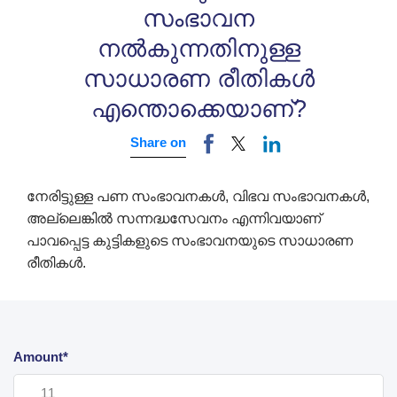
സംഭാവന
നൽകുന്നതിനുള്ള
സാധാരണ രീതികൾ
എന്തൊക്കെയാണ്?
Share on
നേരിട്ടുള്ള പണ സംഭാവനകൾ, വിഭവ സംഭാവനകൾ,
അല്ലെങ്കിൽ സന്നദ്ധസേവനം എന്നിവയാണ്
പാവപ്പെട്ട കുട്ടികളുടെ സംഭാവനയുടെ സാധാരണ
രീതികൾ.
Amount*