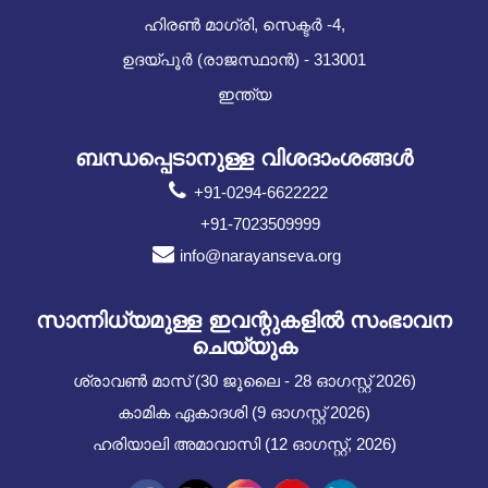
ഹിരൺ മാഗ്രി, സെക്ടർ -4,
ഉദയ്പൂർ (രാജസ്ഥാൻ) - 313001
ഇന്ത്യ
ബന്ധപ്പെടാനുള്ള വിശദാംശങ്ങൾ
+91-0294-6622222
+91-7023509999
info@narayanseva.org
സാന്നിധ്യമുള്ള ഇവന്റുകളില്‍ സംഭാവന
ചെയ്യുക
ശ്രാവൺ മാസ് (30 ജൂലൈ - 28 ഓഗസ്റ്റ് 2026)
കാമിക ഏകാദശി (9 ഓഗസ്റ്റ് 2026)
ഹരിയാലി അമാവാസി (12 ഓഗസ്റ്റ്, 2026)