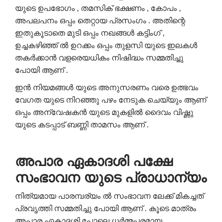
യുടെ ഉപഭോഗം , തമസിക് ഭക്ഷണം , കോപം ,
അപലപനം ഒപ്പം തെറ്റായ പ്രസംഗം . അതിന്റെ
ഇതുകൂടാതെ മുടി ഒപ്പം നഖങ്ങൾ കട്ടിംഗ് ,
ഉച്ചകഴിഞ്ഞ് ൽ ഉറക്കം ഒപ്പം തുളസി യുടെ ഇലകൾ
തകർക്കാൻ വളരെയധികം നിഷിദ്ധം സമ്മതിച്ചു
പോയി ആണ് .
ഇൻ നിയമങ്ങൾ യുടെ അനുസരണം വരെ ഉത്ഭവം
വേഗത യുടെ നിറഞ്ഞു പഴം നേടുക ചെയ്യും ആണ്
ഒപ്പം അന്വേഷകൻ യുടെ മുകളിൽ ദൈവം വിഷ്ണു
യുടെ കടപ്പാട് ബണ്ണി താമസം ആണ് .
അപാര ഏകാദശി
പക്ഷേ
സംഭാവന
യുടെ
പ്രാധാന്യം
നിത്യമായ പാരമ്പര്യം ൽ സംഭാവന ലേക്ക് മികച്ചത്
പ്രവൃത്തി സമ്മതിച്ചു പോയി ആണ് . കൂടെ മാത്രം
അപാര ഏകാദശി പോലെ ധർമ്മപരമായ