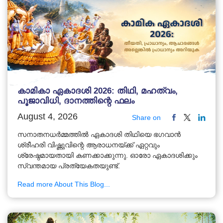
കാമികാ ഏകാദശി 2026: തിഥി, മഹത്വം,
പൂജാവിധി, ദാനത്തിന്റെ ഫലം
August 4, 2026
Share on
സനാതനധർമ്മത്തിൽ ഏകാദശി തിഥിയെ ഭഗവാൻ
ശ്രീഹരി വിഷ്ണുവിന്റെ ആരാധനയ്ക്ക് ഏറ്റവും
ശ്രേഷ്ഠമായതായി കണക്കാക്കുന്നു. ഓരോ ഏകാദശിക്കും
സ്വന്തമായ പ്രത്യേകതയുണ്ട്.
Read more About This Blog...