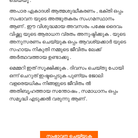
ചെയ്യൂ .
അപാര ഏകാദശി ആത്മശുദ്ധീകരണം , ഭക്തി ഒപ്പം
സംഭാവന യുടെ അത്ഭുതകരം സംഗമസ്ഥാനം
ആണ് . ഈ വിശുദ്ധമായ അവസരം പക്ഷേ ദൈവം
വിഷ്ണു യുടെ ആരാധന വ്രതം അനുഷ്ഠിക്കുക . യുടെ
അനുസരണം ചെയ്യുക ഒപ്പം ആവശ്യക്കാർ യുടെ
സഹായം നികുതി നമ്മുടെ ജീവിതം ലേക്ക്
അർത്ഥവത്തായ ഉണ്ടാക്കൂ .
മെമ്മറി ഇത് സൂക്ഷിക്കുക . ദിവസം ചെയ്തു പോയി
ഒന്ന് ചെറുത് ഇഷ്ടപ്പെടുക പുണ്യം ജോലി
വളരെയധികം നിങ്ങളുടെ ജീവിതം ൽ
അതിബൃഹത്തായ സന്തോഷം , സമാധാനം ഒപ്പം
സമൃദ്ധി എടുക്കൽ വരുന്നു ആണ് .
സംഭാവന ചെയ്യുക