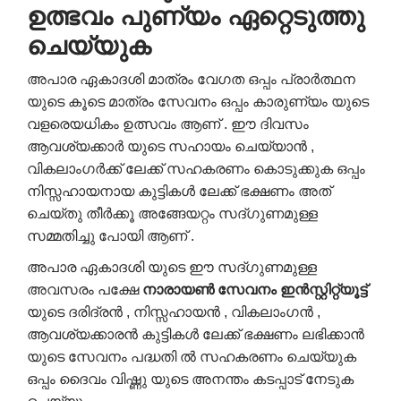
ഉത്ഭവം
പുണ്യം
ഏറ്റെടുത്തു
ചെയ്യുക
അപാര ഏകാദശി മാത്രം വേഗത ഒപ്പം പ്രാർത്ഥന
യുടെ കൂടെ മാത്രം സേവനം ഒപ്പം കാരുണ്യം യുടെ
വളരെയധികം ഉത്സവം ആണ് . ഈ ദിവസം
ആവശ്യക്കാർ യുടെ സഹായം ചെയ്യാൻ ,
വികലാംഗർക്ക് ലേക്ക് സഹകരണം കൊടുക്കുക ഒപ്പം
നിസ്സഹായനായ കുട്ടികൾ ലേക്ക് ഭക്ഷണം അത്
ചെയ്തു തീർക്കൂ അങ്ങേയറ്റം സദ്ഗുണമുള്ള
സമ്മതിച്ചു പോയി ആണ് .
അപാര ഏകാദശി യുടെ ഈ സദ്ഗുണമുള്ള
അവസരം പക്ഷേ
നാരായൺ
സേവനം
ഇൻസ്റ്റിറ്റ്യൂട്ട്
യുടെ ദരിദ്രൻ , നിസ്സഹായൻ , വികലാംഗൻ ,
ആവശ്യക്കാരൻ കുട്ടികൾ ലേക്ക് ഭക്ഷണം ലഭിക്കാൻ
യുടെ സേവനം പദ്ധതി ൽ സഹകരണം ചെയ്യുക
ഒപ്പം ദൈവം വിഷ്ണു യുടെ അനന്തം കടപ്പാട് നേടുക