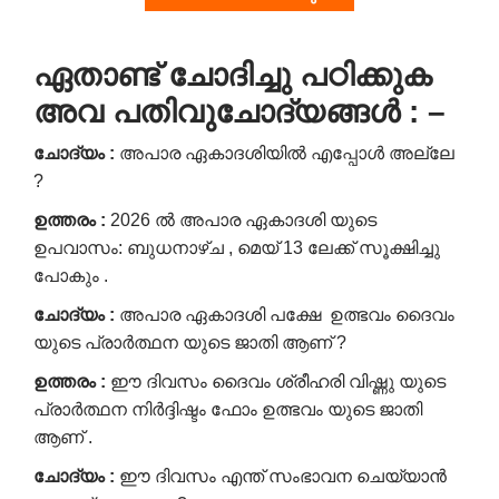
ഏതാണ്ട്
ചോദിച്ചു
പഠിക്കുക
അവ
പതിവുചോദ്യങ്ങൾ
: –
ചോദ്യം
:
അപാര ഏകാദശിയിൽ​ എപ്പോൾ അല്ലേ
?
ഉത്തരം
:
2026 ൽ​ അപാര ഏകാദശി യുടെ
ഉപവാസം: ബുധനാഴ്ച , മെയ് 13 ലേക്ക് സൂക്ഷിച്ചു
പോകും .
ചോദ്യം
:
അപാര ഏകാദശി പക്ഷേ ഉത്ഭവം ദൈവം
യുടെ പ്രാർത്ഥന യുടെ ജാതി ആണ് ?
ഉത്തരം
:
ഈ ദിവസം ദൈവം ശ്രീഹരി വിഷ്ണു യുടെ
പ്രാർത്ഥന നിർദ്ദിഷ്ടം ഫോം ഉത്ഭവം യുടെ ജാതി
ആണ് .
ചോദ്യം
:
ഈ ദിവസം എന്ത് സംഭാവന ചെയ്യാൻ