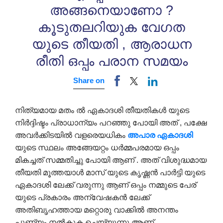
അങ്ങനെയാണോ ?
കൂടുതലറിയുക വേഗത
യുടെ തീയതി , ആരാധന
രീതി ഒപ്പം പരാന സമയം
Share on
നിത്യമായ മതം ൽ ഏകാദശി തീയതികൾ യുടെ
നിർദ്ദിഷ്ടം പ്രാധാന്യം പറഞ്ഞു പോയി അത് , പക്ഷേ
അവർക്കിടയിൽ വളരെയധികം
അപാര
ഏകാദശി
യുടെ സ്ഥലം അങ്ങേയറ്റം ധർമ്മപരമായ ഒപ്പം
മികച്ചത് സമ്മതിച്ചു പോയി ആണ് . അത് വിശുദ്ധമായ
തീയതി മൂത്തയാൾ മാസ് യുടെ കൃഷ്ണൻ പാർട്ടി യുടെ
ഏകാദശി ലേക്ക് വരുന്നു ആണ് ഒപ്പം നമ്മുടെ പേര്
യുടെ പ്രകാരം അന്വേഷകൻ ലേക്ക്
അതിബൃഹത്തായ മറ്റൊരു വാക്കിൽ അനന്തം
പുണ്യം നൽകുക ചെയ്യുന്നു ആണ് .