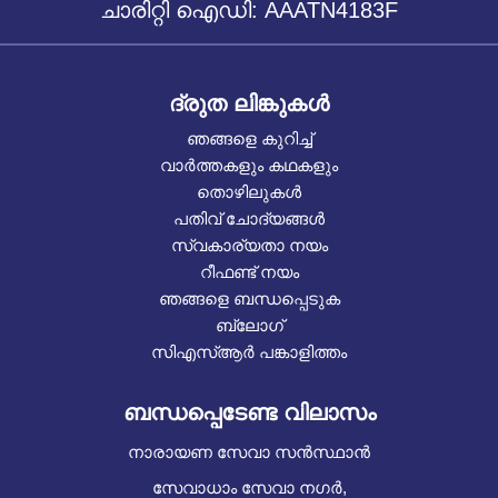
ചാരിറ്റി ഐഡി: AAATN4183F
ദ്രുത ലിങ്കുകൾ
ഞങ്ങളെ കുറിച്ച്
വാർത്തകളും കഥകളും
തൊഴിലുകൾ
പതിവ് ചോദ്യങ്ങൾ
സ്വകാര്യതാ നയം
റീഫണ്ട് നയം
ഞങ്ങളെ ബന്ധപ്പെടുക
ബ്ലോഗ്
സിഎസ്ആർ പങ്കാളിത്തം
ബന്ധപ്പെടേണ്ട വിലാസം
നാരായണ സേവാ സൻസ്ഥാൻ
സേവാധാം സേവാ നഗർ,