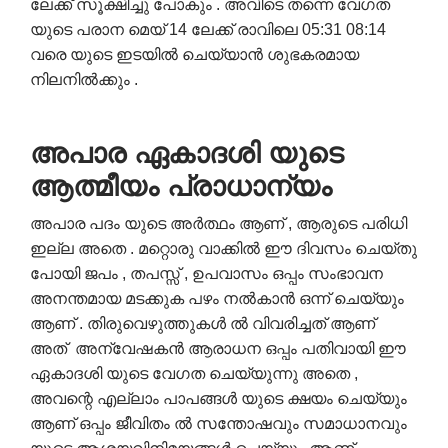
ലേക്ക് സൂക്ഷിച്ചു പോകും . അവിടെ തന്നെ വേഗത
യുടെ പരാന മെയ് 14 ലേക്ക് രാവിലെ 05:31 08:14
വരെ യുടെ ഇടയിൽ ചെയ്യാൻ ശുഭകരമായ
നിലനിൽക്കും .
അപാര ഏകാദശി
യുടെ
ആത്മീയം
പ്രാധാന്യം
അപാര പദം യുടെ അർത്ഥം ആണ് , ആരുടെ പരിധി
ഇല്ല അതെ . മറ്റൊരു വാക്കിൽ ഈ ദിവസം ചെയ്തു
പോയി ജപം , തപസ്സ് , ഉപവാസം ഒപ്പം സംഭാവന
അനന്തമായ മടക്കുക പഴം നൽകാൻ ഒന്ന് ചെയ്യും
ആണ് . തിരുവെഴുത്തുകൾ ൽ വിവരിച്ചത് ആണ്
അത് അന്വേഷകൻ ആരാധന ഒപ്പം പതിവായി ഈ
ഏകാദശി യുടെ വേഗത ചെയ്യുന്നു അതെ ,
അവന്റെ എല്ലാം പാപങ്ങൾ യുടെ ക്ഷയം ചെയ്യും
ആണ് ഒപ്പം ജീവിതം ൽ സന്തോഷവും സമാധാനവും​