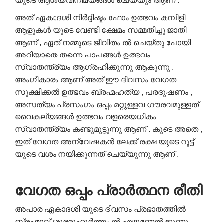
യുടെ ആശയവിനിമയങ്ങൾ ചെയ്യും ആണ് .
അത് ഏകാദശി നിർദ്ദിഷ്ടം ഫോം ഉത്ഭവം കമ്പിളി
ആളുകൾ യുടെ വേണ്ടി ക്ഷേമം സമ്മതിച്ചു ജാതി
ആണ് , ഏത് നമ്മുടെ ജീവിതം ൽ ചെയ്തു പോയി
അറിയാതെ തന്നെ പാപങ്ങൾ ഉത്ഭവം
സ്വാതന്ത്ര്യം ആഗ്രഹിക്കുന്നു ആകുന്നു .
അംഗീകാരം ആണ് അത് ഈ ദിവസം വേഗത
സൂക്ഷിക്കൽ ഉത്ഭവം ബ്രഹ്മഹത്യ , പരദൂഷണം ,
അസത്യം പ്രസംഗം ഒപ്പം മറ്റുള്ളവ ഗൗരവമുള്ളത്
വൈകല്യങ്ങൾ ഉത്ഭവം വളരെയധികം
സ്വാതന്ത്ര്യം കണ്ടുമുട്ടുന്നു ആണ് . കൂടെ അതെ ,
ഇത് വേഗത അന്വേഷകൻ ലേക്ക് രക്ഷ യുടെ റൂട്ട്
യുടെ വശം നയിക്കുന്നത് ചെയ്യുന്നു ആണ് .
വേഗത
ഒപ്പം
പ്രാർത്ഥന
രീതി
അപാര ഏകാദശി യുടെ ദിവസം പ്രഭാതത്തിൽ
ബ്രഹ്മാവ് ശുഭമുഹൂർത്തം ൽ എഴുന്നേൽക്കുന്നു