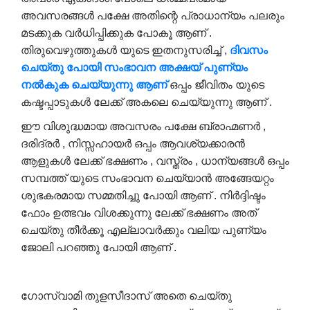
അവസരങ്ങൾ പക്ഷേ അതിന്റെ പ്രാധാന്യം പലരും
മടക്കുക വർധിപ്പിക്കുക പോകൂ ആണ് .
തിരുവെഴുത്തുകൾ യുടെ ഇതനുസരിച്ച് ,
ദിവസം
ചെയ്തു
പോയി
സംഭാവന
അക്ഷയ്
പുണ്യം
നൽകുക
ചെയ്യുന്നു
ആണ്
ഒപ്പം ജീവിതം യുടെ
കഷ്ടപ്പാടുകൾ ലേക്ക് അകലെ ചെയ്യുന്നു ആണ് .
ഈ വിശുദ്ധമായ അവസരം പക്ഷേ ബ്രാഹ്മണർ ,
ദരിദ്രർ , നിസ്സഹായർ​​ ഒപ്പം ആവശ്യക്കാരൻ
ആളുകൾ ലേക്ക് ഭക്ഷണം , വസ്ത്രം , ധാന്യങ്ങൾ ഒപ്പം
സമ്പത്ത് യുടെ സംഭാവന ചെയ്യാൻ അങ്ങേയറ്റം
ശുഭകരമായ സമ്മതിച്ചു പോയി ആണ് . നിർദ്ദിഷ്ടം
ഫോം ഉത്ഭവം വിശക്കുന്നു ലേക്ക് ഭക്ഷണം അത്
ചെയ്തു തീർക്കൂ എല്ലാവർക്കും വലിയ പുണ്യം
ജോലി പറഞ്ഞു പോയി ആണ് .
ഗോസ്വാമി തുളസീദാസ് അതെ ചെയ്തു