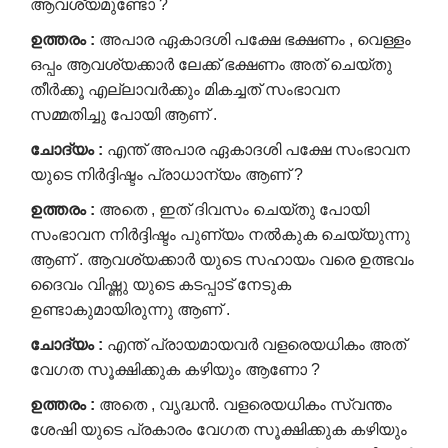
ആവശ്യമുണ്ടോ ?
ഉത്തരം
:
അപാര ഏകാദശി പക്ഷേ ഭക്ഷണം , വെള്ളം
ഒപ്പം ആവശ്യക്കാർ ലേക്ക് ഭക്ഷണം അത് ചെയ്തു
തീർക്കൂ എല്ലാവർക്കും മികച്ചത് സംഭാവന
സമ്മതിച്ചു പോയി ആണ് .
ചോദ്യം
:
എന്ത് അപാര ഏകാദശി പക്ഷേ സംഭാവന
യുടെ നിർദ്ദിഷ്ടം പ്രാധാന്യം ആണ് ?
ഉത്തരം
:
അതെ , ഇത് ദിവസം ചെയ്തു പോയി
സംഭാവന നിർദ്ദിഷ്ടം പുണ്യം നൽകുക ചെയ്യുന്നു
ആണ് . ആവശ്യക്കാർ യുടെ സഹായം വരെ ഉത്ഭവം
ദൈവം വിഷ്ണു യുടെ കടപ്പാട് നേടുക
ഉണ്ടാകുമായിരുന്നു ആണ് .
ചോദ്യം
:
എന്ത് പ്രായമായവർ വളരെയധികം അത്
വേഗത സൂക്ഷിക്കുക കഴിയും ആണോ ?
ഉത്തരം
:
അതെ , വൃദ്ധൻ. വളരെയധികം സ്വന്തം
ശേഷി യുടെ പ്രകാരം വേഗത സൂക്ഷിക്കുക കഴിയും