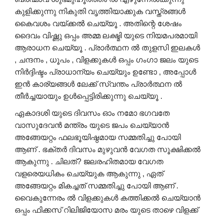
കുളിക്കുന്നു നികുതി വൃത്തിയാക്കുക വസ്ത്രങ്ങൾ
കൈവശം വയ്ക്കൽ ചെയ്യൂ . അതിന്റെ ശേഷം
ദൈവം വിഷ്ണു ഒപ്പം അമ്മ ലക്ഷ്മി യുടെ നിയമപരമായി
ആരാധന ചെയ്യൂ . പ്രാർത്ഥന ൽ തുളസി ഇലകൾ
, ചന്ദനം , ധൂപം , വിളക്കുകൾ ഒപ്പം ഗംഗാ ജലം യുടെ
നിർദ്ദിഷ്ടം പ്രാധാന്യം ചെയ്യും ഉണ്ടോ , അപ്പോൾ
ഇൻ കാര്യങ്ങൾ ലേക്ക് സ്വന്തം പ്രാർത്ഥന ൽ
തീർച്ചയായും ഉൾപ്പെട്ടിരിക്കുന്നു ചെയ്യൂ .
ഏകാദശി യുടെ ദിവസം ഓം നമോ ഭഗവതേ
വാസുദേവൻ മന്ത്രം യുടെ ജപം ചെയ്യാൻ
അങ്ങേയറ്റം ഫലഭൂയിഷ്ഠമായ സമ്മതിച്ചു പോയി
ആണ് . ഭക്തർ ദിവസം മുഴുവൻ വേഗത സൂക്ഷിക്കൽ
ആകുന്നു . ചിലത്? ജലരഹിതമായ വേഗത
വളരെയധികം ചെയ്യുക ആകുന്നു , ഏത്
അങ്ങേയറ്റം മികച്ചത് സമ്മതിച്ചു പോയി ആണ് .
വൈകുന്നേരം ൽ വിളക്കുകൾ കത്തിക്കൽ ചെയ്യാൻ
ഒപ്പം ഫിക്കസ് റിലിജിയോസ മരം യുടെ താഴെ വിളക്ക്