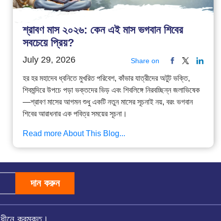
শ্রাবণ মাস ২০২৬: কেন এই মাস ভগবান শিবের
সবচেয়ে প্রিয়?
July 29, 2026
Share on
হর হর মহাদেব ধ্বনিতে মুখরিত পরিবেশ, কাঁভার যাত্রীদের অটুট ভক্তি,
শিবমন্দিরে উপচে পড়া ভক্তদের ভিড় এবং শিবলিঙ্গে নিরবচ্ছিন্ন জলাভিষেক
—শ্রাবণ মাসের আগমন শুধু একটি নতুন মাসের সূচনাই নয়, বরং ভগবান
শিবের আরাধনার এক পবিত্র সময়ের সূচনা।
Read more About This Blog...
দান করুন
অধীনে করমুক্ত।