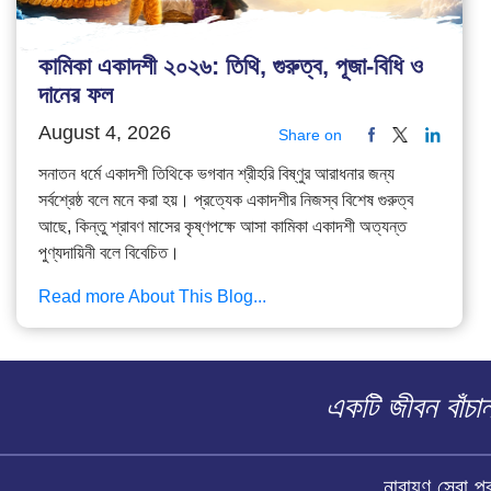
কামিকা একাদশী ২০২৬: তিথি, গুরুত্ব, পূজা-বিধি ও
দানের ফল
August 4, 2026
Share on
সনাতন ধর্মে একাদশী তিথিকে ভগবান শ্রীহরি বিষ্ণুর আরাধনার জন্য
সর্বশ্রেষ্ঠ বলে মনে করা হয়। প্রত্যেক একাদশীর নিজস্ব বিশেষ গুরুত্ব
আছে, কিন্তু শ্রাবণ মাসের কৃষ্ণপক্ষে আসা কামিকা একাদশী অত্যন্ত
পুণ্যদায়িনী বলে বিবেচিত।
Read more About This Blog...
একটি জীবন বাঁচ
নারায়ণ সেবা 