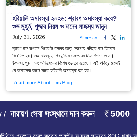
হরিয়ালি অমাবস্যা ২০২৬: শ্রাবণ অমাবস্যা কবে?
শুভ মুহূর্ত, পূজার নিয়ম ও দানের মাহাত্ম্য জানুন
July 31, 2026
Share on
শ্রাবণ মাস ভগবান শিবের উপাসনার জন্য সবচেয়ে পবিত্র মাস হিসেবে
বিবেচিত হয়। এই মাসজুড়ে শিব মন্দিরে ভক্তদের ভিড় উপচে পড়ে।
উপবাস, পূজা এবং অভিষেকের বিশেষ গুরুত্ব রয়েছে। এই পবিত্র মাসেই
যে অমাবস্যা আসে তাকে হরিয়ালি অমাবস্যা বলা হয়।
Read more About This Blog...
ান।
নারায়ণ সেবা সংস্থানে দান করুন
প্রতিষ্ঠানে প্রদত্ত সকল অনুদান ভারতীয় আয়কর আইনের 80G ধারার 