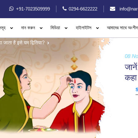
+91-7023509999
0294-6622222
info@nar
সমূহ
দান করুন
মিডিয়া
হাইলাইটস
আমাদের সাথে অংশীদ
 जाता है इसे यम द्वितिया?
08 N
जाने
कहा 